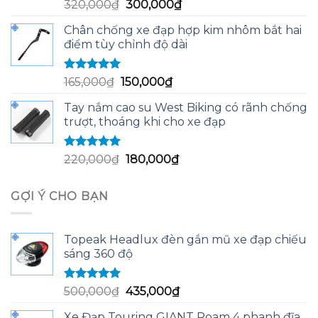
Được xếp
Giá
Giá
320,000
₫
300,000
₫
hạng
5.00
5
gốc
hiện
sao
Chân chống xe đạp hợp kim nhôm bắt hai
là:
tại
điểm tùy chỉnh độ dài
320,000₫.
là:
300,000₫.
Được xếp
Giá
Giá
165,000
₫
150,000
₫
hạng
5.00
5
gốc
hiện
sao
Tay nắm cao su West Biking có rãnh chống
là:
tại
trượt, thoáng khi cho xe đạp
165,000₫.
là:
150,000₫.
Được xếp
Giá
Giá
220,000
₫
180,000
₫
hạng
5.00
5
gốc
hiện
sao
là:
tại
GỢI Ý CHO BẠN
220,000₫.
là:
180,000₫.
Topeak Headlux đèn gắn mũ xe đạp chiếu
sáng 360 độ
Được xếp
Giá
Giá
500,000
₫
435,000
₫
hạng
5.00
5
gốc
hiện
sao
Xe Đạp Touring GIANT Roam 4 phanh đĩa,