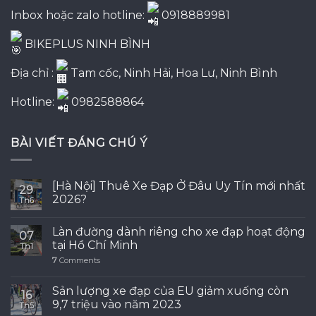
Inbox hoặc zalo hotline:
0918889981
BIKEPLUS NINH BÌNH
Địa chỉ :
Tam cốc, Ninh Hải, Hoa Lư, Ninh Bình
Hotline:
0982588864
BÀI VIẾT ĐÁNG CHÚ Ý
[Hà Nội] Thuê Xe Đạp Ở Đâu Uy Tín mới nhất
29
2026?
Th6
Làn đường dành riêng cho xe đạp hoạt động
07
tại Hồ Chí Minh
Th1
7
Comments
Sản lượng xe đạp của EU giảm xuống còn
16
9,7 triệu vào năm 2023
Th5