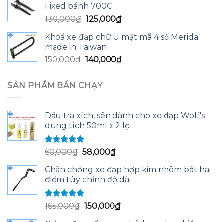
Fixed bánh 700C
12,790,000₫.
là:
Giá
Giá
130,000
₫
125,000
₫
12,500,000₫.
gốc
hiện
Khoá xe đạp chữ U mật mã 4 số Merida
là:
tại
made in Taiwan
130,000₫.
là:
Giá
Giá
150,000
₫
140,000
₫
125,000₫.
gốc
hiện
là:
tại
SẢN PHẨM BÁN CHẠY
150,000₫.
là:
140,000₫.
Dầu tra xích, sên dành cho xe đạp Wolf's
dung tích 50ml x 2 lọ
Được xếp
Giá
Giá
60,000
₫
58,000
₫
hạng
5.00
5
gốc
hiện
sao
Chân chống xe đạp hợp kim nhôm bắt hai
là:
tại
điểm tùy chỉnh độ dài
60,000₫.
là:
58,000₫.
Được xếp
Giá
Giá
165,000
₫
150,000
₫
hạng
5.00
5
gốc
hiện
sao