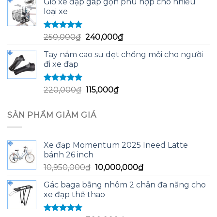
Giỏ xe đạp gấp gọn phù hợp cho nhiều
là:
tại
loại xe
165,000₫.
là:
150,000₫.
Được xếp
Giá
Giá
250,000
₫
240,000
₫
hạng
5.00
5
gốc
hiện
sao
Tay nắm cao su dẹt chống mỏi cho người
là:
tại
đi xe đạp
250,000₫.
là:
240,000₫.
Được xếp
Giá
Giá
220,000
₫
115,000
₫
hạng
5.00
5
gốc
hiện
sao
là:
tại
SẢN PHẨM GIẢM GIÁ
220,000₫.
là:
115,000₫.
Xe đạp Momentum 2025 Ineed Latte
bánh 26 inch
Giá
Giá
10,950,000
₫
10,000,000
₫
gốc
hiện
Gác baga bằng nhôm 2 chân đa năng cho
là:
tại
xe đạp thể thao
10,950,000₫.
là:
10,000,000₫.