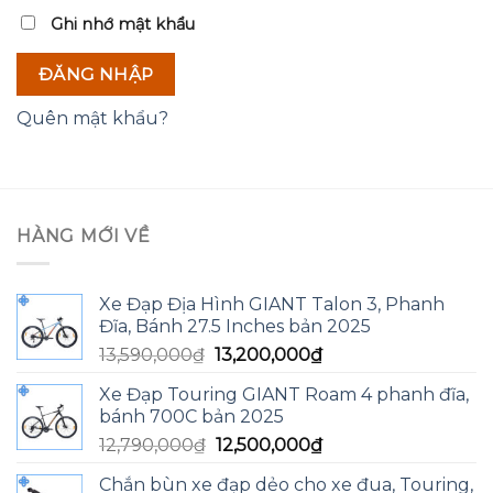
Ghi nhớ mật khẩu
ĐĂNG NHẬP
Quên mật khẩu?
HÀNG MỚI VỀ
Xe Đạp Địa Hình GIANT Talon 3, Phanh
Đĩa, Bánh 27.5 Inches bản 2025
Giá
Giá
13,590,000
₫
13,200,000
₫
gốc
hiện
Xe Đạp Touring GIANT Roam 4 phanh đĩa,
là:
tại
bánh 700C bản 2025
13,590,000₫.
là:
Giá
Giá
12,790,000
₫
12,500,000
₫
13,200,000₫.
gốc
hiện
Chắn bùn xe đạp dẻo cho xe đua, Touring,
là:
tại