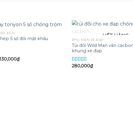
TRA XÍCH
HẾT HÀNG
hép 5 số đổi mật khẩu
PHỤ KIỆN XE ĐẠP
Túi đôi Wild Man vân cacbon
Add to
khung xe đạp
wishlist
Giá
Giá
130,000
₫
gốc
hiện
280,000
₫
Được xếp
là:
tại
hạng
5.00
5
150,000₫.
là:
130,000₫.
sao