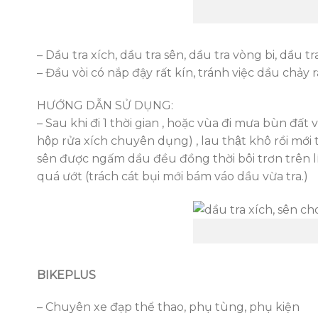
– Dầu tra xích, dầu tra sên, dầu tra vòng bi, dầu
– Đầu vòi có nắp đậy rất kín, tránh việc dầu chảy 
HƯỚNG DẪN SỬ DỤNG:
– Sau khi đi 1 thời gian , hoặc vùa đi mưa bùn đất về x
hộp rửa xích chuyên dụng) , lau thật khô rồi mới 
sên được ngấm dầu đều đồng thời bôi trơn trên líp v
quá ướt (trách cát bụi mới bám váo dầu vừa tra.)
BIKEPLUS
– Chuyên xe đạp thể thao, phụ tùng, phụ kiện