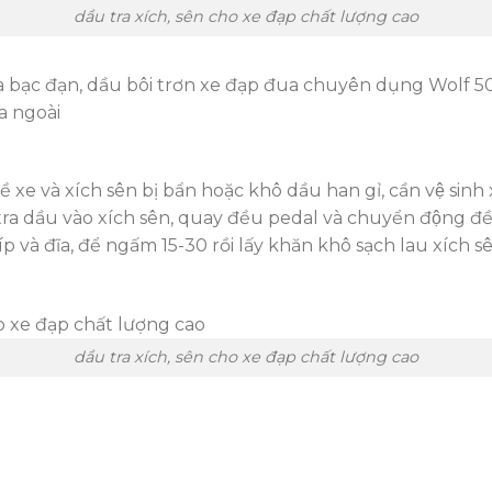
dầu tra xích, sên cho xe đạp chất lượng cao
 tra bạc đạn, dầu bôi trơn xe đạp đua chuyên dụng Wolf 5
ra ngoài
e và xích sên bị bẩn hoặc khô dầu han gỉ, cần vệ sinh xe, x
tra dầu vào xích sên, quay đều pedal và chuyển động đều c
à đĩa, để ngấm 15-30 rồi lấy khăn khô sạch lau xích sên va
dầu tra xích, sên cho xe đạp chất lượng cao