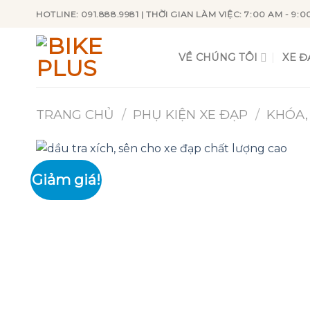
Skip
HOTLINE: 091.888.9981 | THỜI GIAN LÀM VIỆC: 7:00 AM - 9:0
to
content
VỀ CHÚNG TÔI
XE Đ
TRANG CHỦ
/
PHỤ KIỆN XE ĐẠP
/
KHÓA,
Giảm giá!