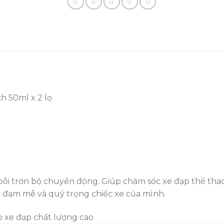
h 50ml x 2 lọ
 bôi trơn bộ chuyển động. Giúp chăm sóc xe đạp thể tha
i đam mê và quý trọng chiếc xe của mình.