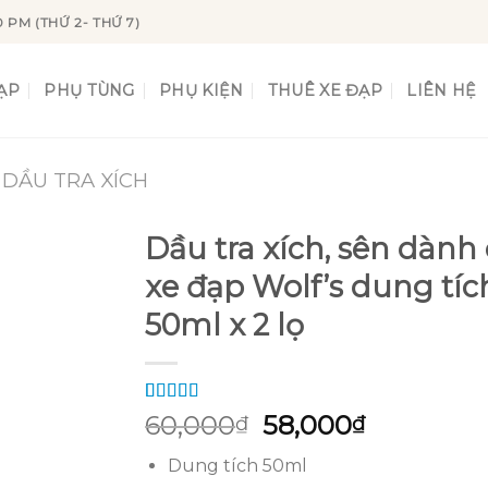
0 PM (THỨ 2- THỨ 7)
ẠP
PHỤ TÙNG
PHỤ KIỆN
THUÊ XE ĐẠP
LIÊN HỆ
 DẦU TRA XÍCH
Dầu tra xích, sên dành
xe đạp Wolf’s dung tíc
50ml x 2 lọ
Add to
wishlist
5.00
4
trên 5
Giá
Giá
60,000
58,000
₫
₫
dựa trên
gốc
hiện
đánh giá
Dung tích 50ml
là:
tại