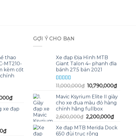
3
Đư
h
sa
GỢI Ý CHO BẠN
hể thao
Xe đạp Địa Hình MTB
FC-MT210-
Giant Talon 4– phanh đĩa
m kèm cốt
bánh 27.5 bản 2021
chính
Được xếp
Giá
Giá
11,000,000
₫
10,790,000
₫
hạng
5.00
5
gốc
hiện
sao
Mavic Ksyrium Elite II giày
Giá
,000
₫
là:
tại
cho xe đua màu đỏ hàng
hiện
11,000,000₫.
là:
g xe đạp
chính hãng fullbox
tại
10,790,
Giá
Giá
0,000₫.
là:
2,600,000
₫
2,200,000
₫
gốc
hiện
950,000₫.
Xe đạp MTB Merida Dock
là:
tại
Giá
00
₫
650 đùi trục rỗng
2,600,000₫.
là: