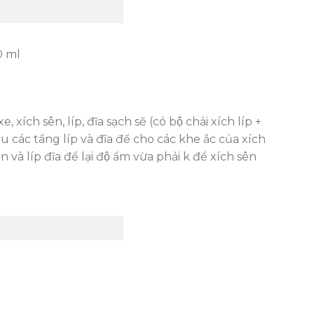
0 ml
ích sên, líp, đĩa sạch sẽ (có bộ chải xích líp +
ác tầng líp và đĩa để cho các khe ắc của xích
̀ líp đĩa để lại độ ẩm vừa phải k để xích sên