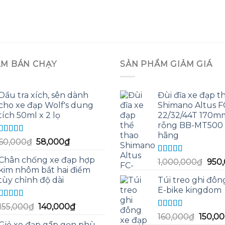
ẨM BÁN CHẠY
SẢN PHẨM GIẢM GIÁ
Dầu tra xích, sên dành
Đùi đĩa xe đạp t
cho xe đạp Wolf's dung
Shimano Altus 
tích 50ml x 2 lọ
22/32/44T 170m
rỗng BB-MT500 
hãng
Được xếp
Giá
Giá
60,000
₫
58,000
₫
hạng
5.00
5
gốc
hiện
sao
Chân chống xe đạp hợp
Được xếp
Giá
1,000,000
₫
950
là:
tại
hạng
5.00
5
kim nhôm bắt hai điểm
gốc
60,000₫.
là:
sao
tùy chỉnh độ dài
Túi treo ghi đôn
là:
58,000₫.
E-bike kingdom
1,00
Được xếp
Giá
Giá
155,000
₫
140,000
₫
hạng
5.00
5
Được xếp
Giá
gốc
hiện
160,000
₫
150,0
sao
hạng
5.00
5
Giỏ xe đạp gấp gọn phù