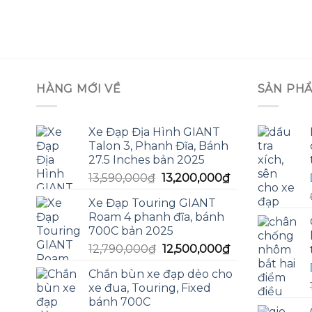
HÀNG MỚI VỀ
SẢN PH
Xe Đạp Địa Hình GIANT
Talon 3, Phanh Đĩa, Bánh
27.5 Inches bản 2025
Giá
Giá
13,590,000
₫
13,200,000
₫
gốc
hiện
Xe Đạp Touring GIANT
là:
tại
Roam 4 phanh đĩa, bánh
13,590,000₫.
là:
700C bản 2025
13,200,000₫.
Giá
Giá
12,790,000
₫
12,500,000
₫
gốc
hiện
Chắn bùn xe đạp dẻo cho
là:
tại
xe đua, Touring, Fixed
12,790,000₫.
là:
bánh 700C
12,500,000₫.