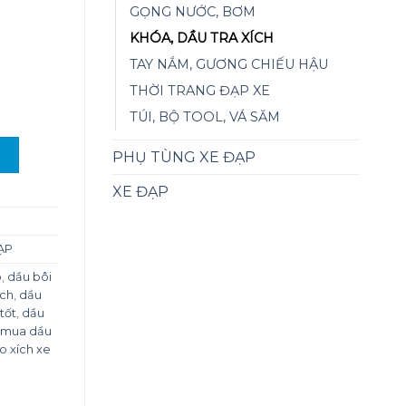
GỌNG NƯỚC, BƠM
KHÓA, DẦU TRA XÍCH
TAY NẮM, GƯƠNG CHIẾU HẬU
THỜI TRANG ĐẠP XE
TÚI, BỘ TOOL, VÁ SĂM
ng tích 50ml x 2 lọ số lượng
G
PHỤ TÙNG XE ĐẠP
XE ĐẠP
ẠP
p
,
dầu bôi
ích
,
dầu
tốt
,
dầu
,
mua dầu
o xích xe