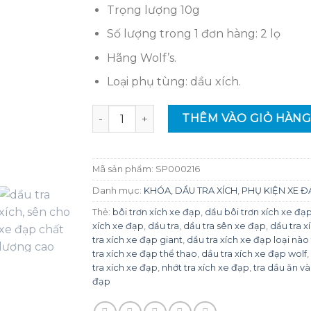
60,000₫.
là:
Trọng lượng 10g
58,000₫.
Số lượng trong 1 đơn hàng: 2 lọ
Hãng Wolf’s.
Loại phụ tùng: dầu xích.
Dầu tra xích, sên dành cho xe đạp Wolf's du
THÊM VÀO GIỎ HÀN
Mã sản phẩm:
SP000216
Danh mục:
KHÓA, DẦU TRA XÍCH
,
PHỤ KIỆN XE Đ
Thẻ:
bôi trơn xích xe đạp
,
dầu bôi trơn xích xe đạ
xích xe đạp
,
dầu tra
,
dầu tra sên xe đạp
,
dầu tra x
tra xích xe đạp giant
,
dầu tra xích xe đạp loại nào 
tra xích xe đạp thể thao
,
dầu tra xích xe đạp wolf
tra xích xe đạp
,
nhớt tra xích xe đạp
,
tra dầu ăn và
đạp