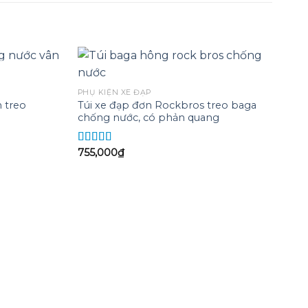
Gi
PHỤ KIỆN XE ĐẠP
 treo
Túi xe đạp đơn Rockbros treo baga
Add to
Add to
chống nước, có phản quang
wishlist
wishlist
755,000
₫
Được xếp
hạng
5.00
5
sao
PH
Má
độ
i