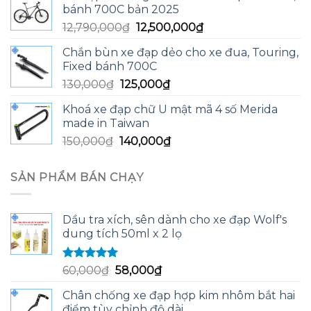
bánh 700C bản 2025
13,590,000₫.
là:
Giá
Giá
12,790,000
₫
12,500,000
₫
13,200,000₫.
gốc
hiện
Chắn bùn xe đạp dẻo cho xe đua, Touring,
là:
tại
Fixed bánh 700C
12,790,000₫.
là:
Giá
Giá
130,000
₫
125,000
₫
12,500,000₫.
gốc
hiện
Khoá xe đạp chữ U mật mã 4 số Merida
là:
tại
made in Taiwan
130,000₫.
là:
Giá
Giá
150,000
₫
140,000
₫
125,000₫.
gốc
hiện
là:
tại
SẢN PHẨM BÁN CHẠY
150,000₫.
là:
140,000₫.
Dầu tra xích, sên dành cho xe đạp Wolf's
dung tích 50ml x 2 lọ
Được xếp
Giá
Giá
60,000
₫
58,000
₫
hạng
5.00
5
gốc
hiện
sao
Chân chống xe đạp hợp kim nhôm bắt hai
là:
tại
điểm tùy chỉnh độ dài