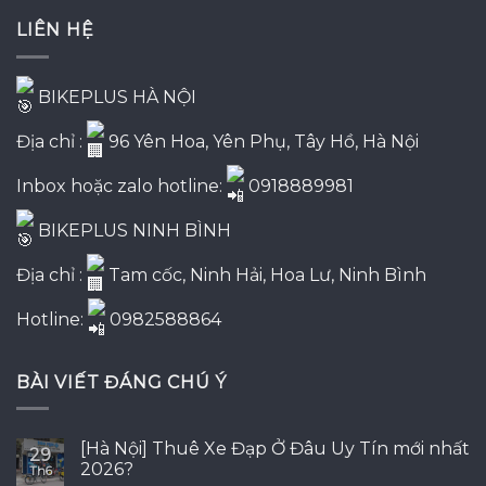
4,500,000₫.
là:
LIÊN HỆ
3,550,000₫.
BIKEPLUS HÀ NỘI
Địa chỉ :
96 Yên Hoa, Yên Phụ, Tây Hồ, Hà Nội
Inbox hoặc zalo hotline:
0918889981
BIKEPLUS NINH BÌNH
Địa chỉ :
Tam cốc, Ninh Hải, Hoa Lư, Ninh Bình
Hotline:
0982588864
BÀI VIẾT ĐÁNG CHÚ Ý
[Hà Nội] Thuê Xe Đạp Ở Đâu Uy Tín mới nhất
29
2026?
Th6