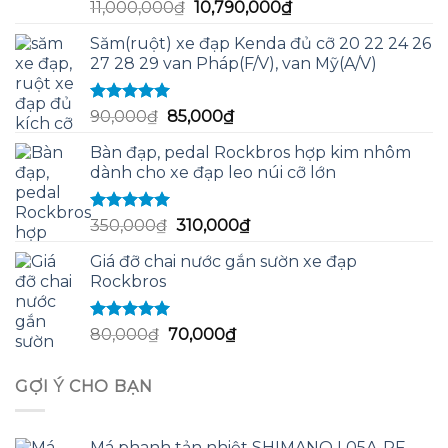
Được xếp
Giá
Giá
11,000,000
₫
10,790,000
₫
hạng
5.00
5
gốc
hiện
sao
Săm(ruột) xe đạp Kenda đủ cỡ 20 22 24 26
là:
tại
27 28 29 van Pháp(F/V), van Mỹ(A/V)
11,000,000₫.
là:
10,790,000₫.
Được xếp
Giá
Giá
90,000
₫
85,000
₫
hạng
5.00
5
gốc
hiện
sao
Bàn đạp, pedal Rockbros hợp kim nhôm
là:
tại
dành cho xe đạp leo núi cỡ lớn
90,000₫.
là:
85,000₫.
Được xếp
Giá
Giá
350,000
₫
310,000
₫
hạng
5.00
5
gốc
hiện
sao
Giá đỡ chai nước gắn sườn xe đạp
là:
tại
Rockbros
350,000₫.
là:
310,000₫.
Được xếp
Giá
Giá
80,000
₫
70,000
₫
hạng
5.00
5
gốc
hiện
sao
là:
tại
GỢI Ý CHO BẠN
80,000₫.
là:
70,000₫.
Má phanh tản nhiệt SHIMANO L05A-RF