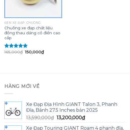
ĐÈN XE ĐẠP, CHUÔNG
Chuông xe đạp chất liệu
đồng thau dáng cổ điển cao
cấp
Giá
Giá
165,000
₫
150,000
₫
Được xếp
gốc
hiện
hạng
5.00
5
là:
tại
sao
165,000₫.
là:
150,000₫.
HÀNG MỚI VỀ
Xe Đạp Địa Hình GIANT Talon 3, Phanh
Đĩa, Bánh 27.5 Inches bản 2025
Giá
Giá
13,590,000
₫
13,200,000
₫
gốc
hiện
Xe Đạp Touring GIANT Roam 4 phanh đĩa,
là:
tại