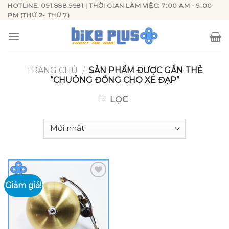
Skip
HOTLINE: 091.888.9981 | THỜI GIAN LÀM VIỆC: 7:00 AM - 9:00
PM (THỨ 2- THỨ 7)
to
content
TRANG CHỦ
/
SẢN PHẨM ĐƯỢC GẮN THẺ
“CHUÔNG ĐỒNG CHO XE ĐẠP”
LỌC
Giảm giá!
Add to
wishlist