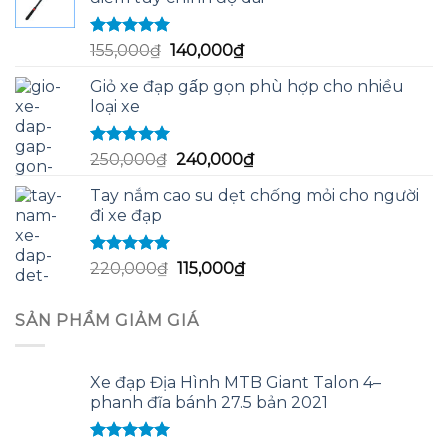
60,000₫.
là:
58,000₫.
Được xếp
Giá
Giá
155,000
₫
140,000
₫
hạng
5.00
5
gốc
hiện
sao
Giỏ xe đạp gấp gọn phù hợp cho nhiều
là:
tại
loại xe
155,000₫.
là:
140,000₫.
Được xếp
Giá
Giá
250,000
₫
240,000
₫
hạng
5.00
5
gốc
hiện
sao
Tay nắm cao su dẹt chống mỏi cho người
là:
tại
đi xe đạp
250,000₫.
là:
240,000₫.
Được xếp
Giá
Giá
220,000
₫
115,000
₫
hạng
5.00
5
gốc
hiện
sao
là:
tại
SẢN PHẨM GIẢM GIÁ
220,000₫.
là:
115,000₫.
Xe đạp Địa Hình MTB Giant Talon 4–
phanh đĩa bánh 27.5 bản 2021