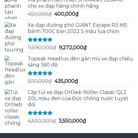
cho xe đạp hàng chính hãng
Giá
Giá
450,000
₫
400,000
₫
gốc
hiện
Xe đạp đường phố GIANT Escape R3 MS
là:
tại
bánh 700C bản 2022 5 màu lựa chọn
450,000₫.
là:
400,000₫.
Được xếp
Giá
Giá
11,590,000
₫
9,272,000
₫
hạng
5.00
5
gốc
hiện
sao
Topeak Headlux đèn gắn mũ xe đạp chiếu
là:
tại
sáng 360 độ
11,590,000₫.
là:
9,272,000₫.
Được xếp
Giá
Giá
500,000
₫
435,000
₫
hạng
5.00
5
gốc
hiện
sao
Cặp túi xe đạp Ortlieb Roller Classic QL2
là:
tại
20L màu đen của Đức chống nước tuyệt
500,000₫.
là:
đối
435,000₫.
Được xếp
Giá
Giá
4,500,000
₫
3,550,000
₫
hạng
5.00
5
gốc
hiện
sao
là:
tại