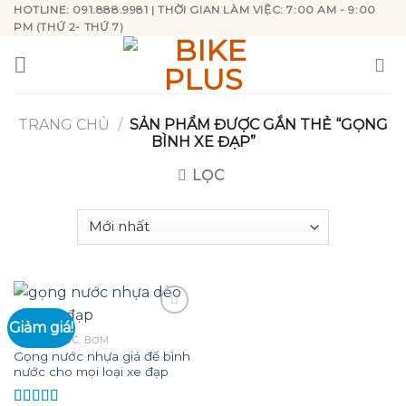
Skip
HOTLINE: 091.888.9981 | THỜI GIAN LÀM VIỆC: 7:00 AM - 9:00
PM (THỨ 2- THỨ 7)
to
content
TRANG CHỦ
/
SẢN PHẨM ĐƯỢC GẮN THẺ “GỌNG
BÌNH XE ĐẠP”
LỌC
Giảm giá!
GỌNG NƯỚC, BƠM
Gọng nước nhựa giá để bình
Add to
nước cho mọi loại xe đạp
wishlist