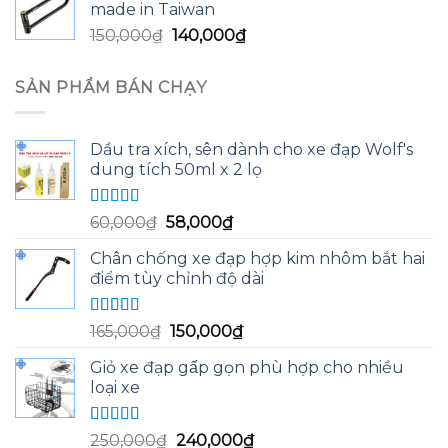
made in Taiwan
130,000₫.
là:
Giá
Giá
150,000
₫
140,000
₫
125,000₫.
gốc
hiện
là:
tại
SẢN PHẨM BÁN CHẠY
150,000₫.
là:
140,000₫.
Dầu tra xích, sên dành cho xe đạp Wolf's
dung tích 50ml x 2 lọ
Được xếp
Giá
Giá
60,000
₫
58,000
₫
hạng
5.00
5
gốc
hiện
sao
Chân chống xe đạp hợp kim nhôm bắt hai
là:
tại
điểm tùy chỉnh độ dài
60,000₫.
là:
58,000₫.
Được xếp
Giá
Giá
165,000
₫
150,000
₫
hạng
5.00
5
gốc
hiện
sao
Giỏ xe đạp gấp gọn phù hợp cho nhiều
là:
tại
loại xe
165,000₫.
là:
150,000₫.
Được xếp
Giá
Giá
250,000
₫
240,000
₫