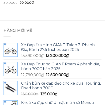
Giá
Giá
30,000
₫
20,000
₫
Được xếp
gốc
hiện
hạng
5.00
5
là:
tại
sao
30,000₫.
là:
20,000₫.
HÀNG MỚI VỀ
Xe Đạp Địa Hình GIANT Talon 3, Phanh
Đĩa, Bánh 27.5 Inches bản 2025
Giá
Giá
13,590,000
₫
13,200,000
₫
gốc
hiện
Xe Đạp Touring GIANT Roam 4 phanh đĩa,
là:
tại
bánh 700C bản 2025
13,590,000₫.
là:
Giá
Giá
12,790,000
₫
12,500,000
₫
13,200,000₫.
gốc
hiện
Chắn bùn xe đạp dẻo cho xe đua, Touring,
là:
tại
Fixed bánh 700C
12,790,000₫.
là:
Giá
Giá
130,000
₫
125,000
₫
12,500,000₫.
gốc
hiện
Khoá xe đạp chữ U mật mã 4 số Merida
là:
tại