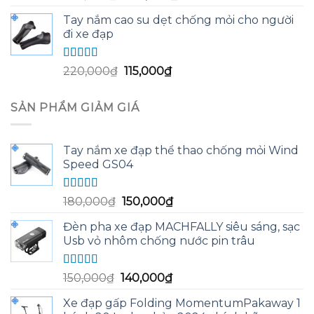
hạng
5.00
5
gốc
hiện
sao
Tay nắm cao su dẹt chống mỏi cho người
là:
tại
đi xe đạp
250,000₫.
là:
240,000₫.
Được xếp
Giá
Giá
220,000
₫
115,000
₫
hạng
5.00
5
gốc
hiện
sao
là:
tại
SẢN PHẨM GIẢM GIÁ
220,000₫.
là:
115,000₫.
Tay nắm xe đạp thể thao chống mỏi Wind
Speed GS04
Được xếp
Giá
Giá
180,000
₫
150,000
₫
hạng
5.00
5
gốc
hiện
sao
Đèn pha xe đạp MACHFALLY siêu sáng, sạc
là:
tại
Usb vỏ nhôm chống nước pin trâu
180,000₫.
là:
150,000₫.
Được xếp
Giá
Giá
150,000
₫
140,000
₫
hạng
5.00
5
gốc
hiện
sao
Xe đạp gấp Folding MomentumPakaway 1
là:
tại