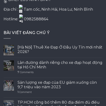
Địa chỉ :
Tam cốc, Ninh Hải, Hoa Lư, Ninh Bình
Hotline:
0982588864
BÀI VIẾT ĐÁNG CHÚ Ý
[Hà Nội] Thuê Xe Đạp Ở Đâu Uy Tín mới nhất
29
2026?
Th6
Làn đường dành riêng cho xe đạp hoạt động
07
tại Hồ Chí Minh
Th1
7
Comments
Sản lượng xe đạp của EU giảm xuống còn
16
9,7 triệu vào năm 2023
Th5
1
Comment
TP.HCM công bố thêm 80 địa điểm đủ điều
25