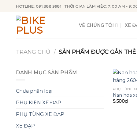
Skip
HOTLINE: 091.888.9981 | THỜI GIAN LÀM VIỆC: 7:00 AM - 9:0
to
content
VỀ CHÚNG TÔI
XE Đ
TRANG CHỦ
/
SẢN PHẨM ĐƯỢC GẮN THẺ 
DANH MỤC SẢN PHẨM
PHỤ TÙNG X
Chưa phân loại
Nan hoa x
5,500
₫
PHỤ KIỆN XE ĐẠP
PHỤ TÙNG XE ĐẠP
XE ĐẠP