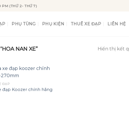
0 PM (THỨ 2- THỨ 7)
ẠP
PHỤ TÙNG
PHỤ KIỆN
THUÊ XE ĐẠP
LIÊN HỆ
“HOA NAN XE”
Hiển thị kết 
E ĐẠP
e đạp Koozer chính hãng
Add to
wishlist