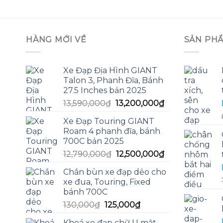
HÀNG MỚI VỀ
SẢN PH
Xe Đạp Địa Hình GIANT
Talon 3, Phanh Đĩa, Bánh
27.5 Inches bản 2025
Giá
Giá
13,590,000
₫
13,200,000
₫
gốc
hiện
Xe Đạp Touring GIANT
là:
tại
Roam 4 phanh đĩa, bánh
13,590,000₫.
là:
700C bản 2025
13,200,000₫.
Giá
Giá
12,790,000
₫
12,500,000
₫
gốc
hiện
Chắn bùn xe đạp dẻo cho
là:
tại
xe đua, Touring, Fixed
12,790,000₫.
là:
bánh 700C
12,500,000₫.
Giá
Giá
130,000
₫
125,000
₫
gốc
hiện
Khoá xe đạp chữ U mật