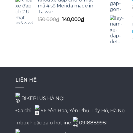
là:
tại
mã 4 số Merida made in
130,000₫.
là:
Taiwan
125,000₫.
Giá
Giá
150,000
₫
140,000
₫
gốc
hiện
là:
tại
150,000₫.
là:
140,000₫.
LIÊN HỆ
BIKEPLUS HÀ NỘI
Địa chỉ :
96 Yên Hoa, Yên Phụ, Tây Hồ, Hà Nội
Inbox hoặc zalo hotline:
0918889981