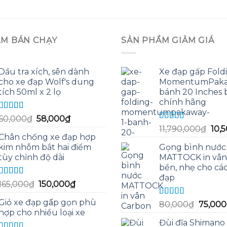
ẨM BÁN CHẠY
SẢN PHẨM GIẢM GIÁ
Dầu tra xích, sên dành
Xe đạp gấp Fold
cho xe đạp Wolf's dung
MomentumPaka
tích 50ml x 2 lọ
bánh 20 Inches 
chính hãng
Được xếp
Giá
Giá
60,000
₫
58,000
₫
hạng
5.00
5
Được xếp
Giá
gốc
hiện
11,790,000
₫
10,
sao
hạng
5.00
5
Chân chống xe đạp hợp
gốc
là:
tại
sao
kim nhôm bắt hai điểm
Gọng bình nước
là:
60,000₫.
là:
tùy chỉnh độ dài
MATTOCK in vân
11,7
58,000₫.
bền, nhẹ cho các
đạp
Được xếp
Giá
Giá
165,000
₫
150,000
₫
hạng
5.00
5
gốc
hiện
sao
Giỏ xe đạp gấp gọn phù
Được xếp
Giá
80,000
₫
75,000
là:
tại
hạng
5.00
5
hợp cho nhiều loại xe
gốc
165,000₫.
là:
sao
Đùi đĩa Shimano 
là:
150,000₫.