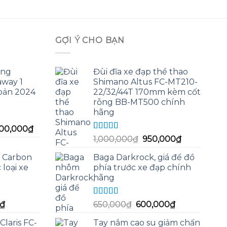
GỢI Ý CHO BẠN
ing
Đùi đĩa xe đạp thể thao
way 1
Shimano Altus FC-MT210-
bản 2024
22/32/44T 170mm kèm cốt
rỗng BB-MT500 chính
hãng
Giá
500,000
₫
Được xếp
Giá
Giá
hiện
1,000,000
₫
950,000
₫
hạng
5.00
5
gốc
hiện
tại
sao
 Carbon
Baga Darkrock, giá để đồ
là:
tại
90,000₫.
là:
 loại xe
phía trước xe đạp chính
1,000,000₫.
là:
10,500,000₫.
hãng
950,000₫.
Được xếp
Giá
Giá
Giá
₫
650,000
₫
600,000
₫
hạng
5.00
5
hiện
gốc
hiện
sao
Claris FC-
Tay nắm cao su giảm chấn
tại
là:
tại