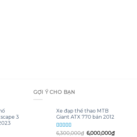
GỢI Ý CHO BẠN
hố
Xe đạp thể thao MTB
scape 3
Giant ATX 770 bản 2012
2023
Được xếp
Giá
Giá
6,300,000
₫
6,000,000
₫