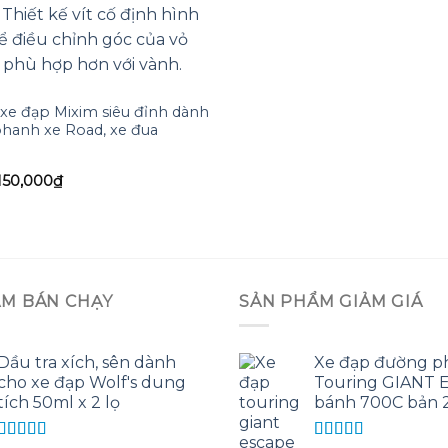
xe đạp Mixim siêu đỉnh dành
hanh xe Road, xe đua
Giá
Giá
150,000
₫
gốc
hiện
à:
tại
165,000₫.
là:
150,000₫.
ẨM BÁN CHẠY
SẢN PHẨM GIẢM GIÁ
Dầu tra xích, sên dành
Xe đạp đường p
cho xe đạp Wolf's dung
Touring GIANT E
tích 50ml x 2 lọ
bánh 700C bản 