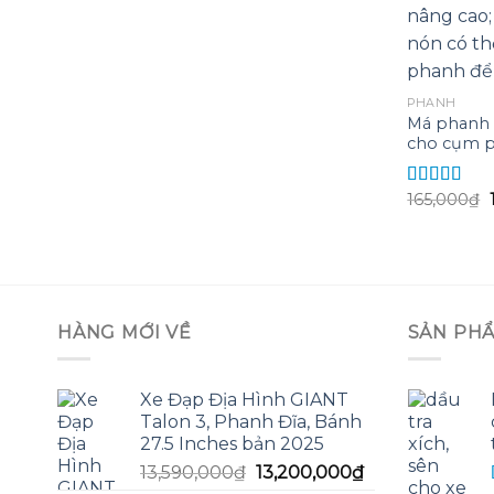
PHANH
Má phanh 
cho cụm p
165,000
₫
Được xếp
hạng
5.00
5
l
sao
HÀNG MỚI VỀ
SẢN PH
Xe Đạp Địa Hình GIANT
Talon 3, Phanh Đĩa, Bánh
27.5 Inches bản 2025
Giá
Giá
13,590,000
₫
13,200,000
₫