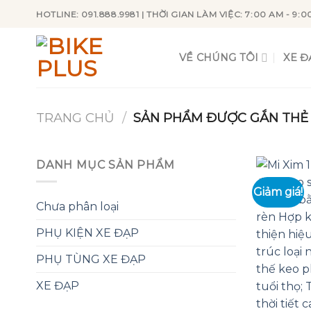
Skip
HOTLINE: 091.888.9981 | THỜI GIAN LÀM VIỆC: 7:00 AM - 9:0
to
content
VỀ CHÚNG TÔI
XE Đ
TRANG CHỦ
/
SẢN PHẨM ĐƯỢC GẮN THẺ 
DANH MỤC SẢN PHẨM
Giảm giá!
Chưa phân loại
PHỤ KIỆN XE ĐẠP
PHỤ TÙNG XE ĐẠP
XE ĐẠP