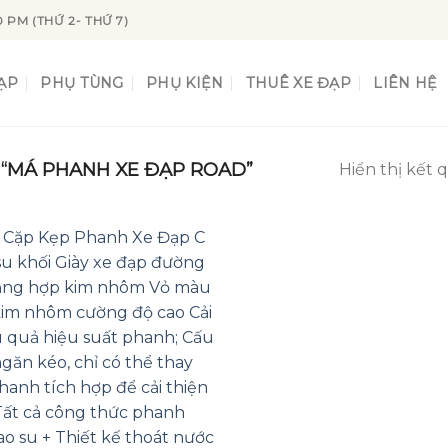
0 PM (THỨ 2- THỨ 7)
ẠP
PHỤ TÙNG
PHỤ KIỆN
THUÊ XE ĐẠP
LIÊN HỆ
“MÁ PHANH XE ĐẠP ROAD”
Hiển thị kết 
Add to
wishlist