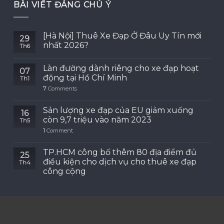
BÀI VIẾT ĐÁNG CHÚ Ý
[Hà Nội] Thuê Xe Đạp Ở Đâu Uy Tín mới
29
nhất 2026?
Th6
Làn đường dành riêng cho xe đạp hoạt
07
động tại Hồ Chí Minh
Th1
7
Comments
Sản lượng xe đạp của EU giảm xuống
16
còn 9,7 triệu vào năm 2023
Th5
1
Comment
TP.HCM công bố thêm 80 địa điểm đủ
25
điều kiện cho dịch vụ cho thuê xe đạp
Th4
công cộng