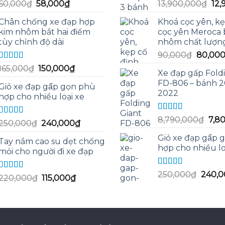
Được xếp
Được xếp
Giá
Giá
Giá
60,000
₫
58,000
₫
13,900,000
₫
12,
hạng
5.00
5
hạng
5.00
5
gốc
hiện
gố
sao
sao
Chân chống xe đạp hợp
Khoá cọc yên, kẹ
là:
tại
là:
kim nhôm bắt hai điểm
cọc yên Meroca
60,000₫.
là:
13,
tùy chỉnh độ dài
nhôm chất lượn
58,000₫.
Giá
90,000
₫
80,00
gốc
Được xếp
Giá
Giá
165,000
₫
150,000
₫
Xe đạp gấp Fold
hạng
5.00
5
là:
gốc
hiện
FD-806 – bánh 2
sao
90,000
Giỏ xe đạp gấp gọn phù
là:
tại
2022
hợp cho nhiều loại xe
165,000₫.
là:
150,000₫.
Được xếp
Giá
8,790,000
₫
7,8
Được xếp
Giá
Giá
250,000
₫
240,000
₫
hạng
5.00
5
gốc
hạng
5.00
5
gốc
hiện
sao
Giỏ xe đạp gấp
sao
là:
Tay nắm cao su dẹt chống
là:
tại
hợp cho nhiều lo
8,7
mỏi cho người đi xe đạp
250,000₫.
là:
240,000₫.
Được xếp
Giá
250,000
₫
240,0
Được xếp
Giá
Giá
220,000
₫
115,000
₫
hạng
5.00
5
gốc
hạng
5.00
5
gốc
hiện
sao
sao
là:
là:
tại
250,0
220,000₫.
là:
115,000₫.