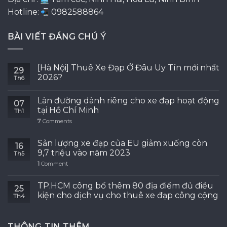
Hotline:
0982588864
BÀI VIẾT ĐÁNG CHÚ Ý
[Hà Nội] Thuê Xe Đạp Ở Đâu Uy Tín mới nhất
29
2026?
Th6
Làn đường dành riêng cho xe đạp hoạt động
07
tại Hồ Chí Minh
Th1
7
Comments
Sản lượng xe đạp của EU giảm xuống còn
16
9,7 triệu vào năm 2023
Th5
1
Comment
TP.HCM công bố thêm 80 địa điểm đủ điều
25
kiện cho dịch vụ cho thuê xe đạp công cộng
Th4
THÔNG TIN THÊM