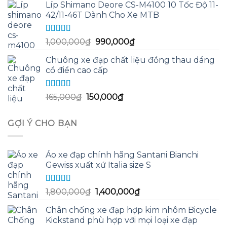
sao
Líp Shimano Deore CS-M4100 10 Tốc Độ 11-
là:
tại
42/11-46T Dành Cho Xe MTB
14,000,000₫.
là:
11,500,000₫.
Được xếp
Giá
Giá
1,000,000
₫
990,000
₫
hạng
5.00
5
gốc
hiện
sao
Chuông xe đạp chất liệu đồng thau dáng
là:
tại
cổ điển cao cấp
1,000,000₫.
là:
990,000₫.
Được xếp
Giá
Giá
165,000
₫
150,000
₫
hạng
5.00
5
gốc
hiện
sao
là:
tại
GỢI Ý CHO BẠN
165,000₫.
là:
150,000₫.
Áo xe đạp chính hãng Santani Bianchi
Gewiss xuất xứ Italia size S
Được xếp
Giá
Giá
1,800,000
₫
1,400,000
₫
hạng
5.00
5
gốc
hiện
sao
Chân chống xe đạp hợp kim nhôm Bicycle
là:
tại
Kickstand phù hợp với mọi loại xe đạp
1,800,000₫.
là: