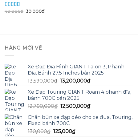
Giá
Giá
40,000
₫
30,000
₫
Được xếp
gốc
hiện
hạng
5.00
5
là:
tại
sao
40,000₫.
là:
30,000₫.
HÀNG MỚI VỀ
Xe Đạp Địa Hình GIANT Talon 3, Phanh
Đĩa, Bánh 27.5 Inches bản 2025
Giá
Giá
13,590,000
₫
13,200,000
₫
gốc
hiện
Xe Đạp Touring GIANT Roam 4 phanh đĩa,
là:
tại
bánh 700C bản 2025
13,590,000₫.
là:
Giá
Giá
12,790,000
₫
12,500,000
₫
13,200,000₫.
gốc
hiện
Chắn bùn xe đạp dẻo cho xe đua, Touring,
là:
tại
Fixed bánh 700C
12,790,000₫.
là:
Giá
Giá
130,000
₫
125,000
₫
12,500,000₫.
gốc
hiện