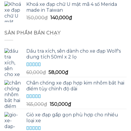
Khoá xe đạp chữ U mật mã 4 số Merida
là:
tại
made in Taiwan
130,000₫.
là:
Giá
Giá
150,000
₫
140,000
₫
125,000₫.
gốc
hiện
là:
tại
SẢN PHẨM BÁN CHẠY
150,000₫.
là:
140,000₫.
Dầu tra xích, sên dành cho xe đạp Wolf's
dung tích 50ml x 2 lọ
Được xếp
Giá
Giá
60,000
₫
58,000
₫
hạng
5.00
5
gốc
hiện
sao
Chân chống xe đạp hợp kim nhôm bắt hai
là:
tại
điểm tùy chỉnh độ dài
60,000₫.
là:
58,000₫.
Được xếp
Giá
Giá
165,000
₫
150,000
₫
hạng
5.00
5
gốc
hiện
sao
Giỏ xe đạp gấp gọn phù hợp cho nhiều
là:
tại
loại xe
165,000₫.
là:
150,000₫.