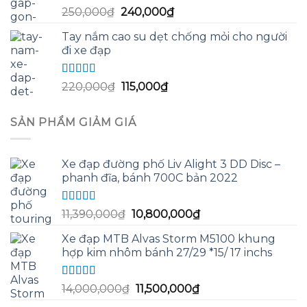
Được xếp
Giá
Giá
250,000
₫
240,000
₫
hạng
5.00
5
gốc
hiện
sao
Tay nắm cao su dẹt chống mỏi cho người
là:
tại
đi xe đạp
250,000₫.
là:
240,000₫.
Được xếp
Giá
Giá
220,000
₫
115,000
₫
hạng
5.00
5
gốc
hiện
sao
là:
tại
SẢN PHẨM GIẢM GIÁ
220,000₫.
là:
115,000₫.
Xe đạp đường phố Liv Alight 3 DD Disc –
phanh đĩa, bánh 700C bản 2022
Được xếp
Giá
Giá
11,390,000
₫
10,800,000
₫
hạng
5.00
5
gốc
hiện
sao
Xe đạp MTB Alvas Storm M5100 khung
là:
tại
hợp kim nhôm bánh 27/29 *15/ 17 inchs
11,390,000₫.
là:
10,800,000₫.
Được xếp
Giá
Giá
14,000,000
₫
11,500,000
₫
hạng
5.00
5
gốc
hiện