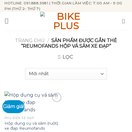
Skip
HOTLINE: 091.888.9981 | THỜI GIAN LÀM VIỆC: 7:00 AM - 9:00
PM (THỨ 2- THỨ 7)
to
content
TRANG CHỦ
/
SẢN PHẨM ĐƯỢC GẮN THẺ
“REUMOFANDS HỘP VÁ SĂM XE ĐẠP”
LỌC
Giảm giá!
Add to
PHỤ KIỆN XE ĐẠP
wishlist
Hộp dụng cụ vá săm (ruột)
xe đạp Reumofands