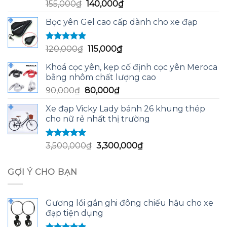
Được xếp
Giá
Giá
155,000
₫
140,000
₫
hạng
5.00
5
gốc
hiện
sao
Bọc yên Gel cao cấp dành cho xe đạp
là:
tại
155,000₫.
là:
140,000₫.
Được xếp
Giá
Giá
120,000
₫
115,000
₫
hạng
5.00
5
gốc
hiện
sao
Khoá cọc yên, kẹp cố định cọc yên Meroca
là:
tại
bằng nhôm chất lượng cao
120,000₫.
là:
Giá
Giá
90,000
₫
80,000
₫
115,000₫.
gốc
hiện
Xe đạp Vicky Lady bánh 26 khung thép
là:
tại
cho nữ rẻ nhất thị trường
90,000₫.
là:
80,000₫.
Được xếp
Giá
Giá
3,500,000
₫
3,300,000
₫
hạng
5.00
5
gốc
hiện
sao
là:
tại
GỢI Ý CHO BẠN
3,500,000₫.
là:
3,300,000₫.
Gương lồi gắn ghi đông chiếu hậu cho xe
đạp tiện dụng