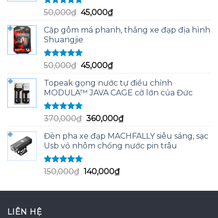
Được xếp
Giá
Giá
50,000
₫
45,000
₫
hạng
5.00
5
gốc
hiện
sao
Cặp gôm má phanh, thắng xe đạp địa hình
là:
tại
Shuangjie
50,000₫.
là:
45,000₫.
Được xếp
Giá
Giá
50,000
₫
45,000
₫
hạng
5.00
5
gốc
hiện
sao
Topeak gọng nước tự điều chỉnh
là:
tại
MODULA™ JAVA CAGE cỡ lớn của Đức
50,000₫.
là:
45,000₫.
Được xếp
Giá
Giá
370,000
₫
360,000
₫
hạng
5.00
5
gốc
hiện
sao
Đèn pha xe đạp MACHFALLY siêu sáng, sạc
là:
tại
Usb vỏ nhôm chống nước pin trâu
370,000₫.
là:
360,000₫.
Được xếp
Giá
Giá
150,000
₫
140,000
₫
hạng
5.00
5
gốc
hiện
sao
là:
tại
150,000₫.
là:
LIÊN HỆ
140,000₫.