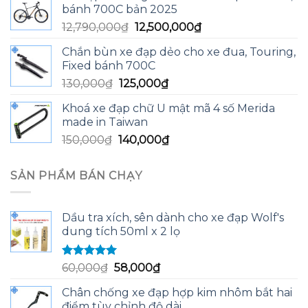
bánh 700C bản 2025
13,590,000₫.
là:
Giá
Giá
12,790,000
₫
12,500,000
₫
13,200,000₫.
gốc
hiện
Chắn bùn xe đạp dẻo cho xe đua, Touring,
là:
tại
Fixed bánh 700C
12,790,000₫.
là:
Giá
Giá
130,000
₫
125,000
₫
12,500,000₫.
gốc
hiện
Khoá xe đạp chữ U mật mã 4 số Merida
là:
tại
made in Taiwan
130,000₫.
là:
Giá
Giá
150,000
₫
140,000
₫
125,000₫.
gốc
hiện
là:
tại
SẢN PHẨM BÁN CHẠY
150,000₫.
là:
140,000₫.
Dầu tra xích, sên dành cho xe đạp Wolf's
dung tích 50ml x 2 lọ
Được xếp
Giá
Giá
60,000
₫
58,000
₫
hạng
5.00
5
gốc
hiện
sao
Chân chống xe đạp hợp kim nhôm bắt hai
là:
tại
điểm tùy chỉnh độ dài