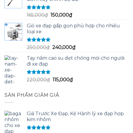
60,000₫.
là:
58,000₫.
Được xếp
Giá
Giá
165,000
₫
150,000
₫
hạng
5.00
5
gốc
hiện
sao
Giỏ xe đạp gấp gọn phù hợp cho nhiều
là:
tại
loại xe
165,000₫.
là:
150,000₫.
Được xếp
Giá
Giá
250,000
₫
240,000
₫
hạng
5.00
5
gốc
hiện
sao
Tay nắm cao su dẹt chống mỏi cho người
là:
tại
đi xe đạp
250,000₫.
là:
240,000₫.
Được xếp
Giá
Giá
220,000
₫
115,000
₫
hạng
5.00
5
gốc
hiện
sao
là:
tại
SẢN PHẨM GIẢM GIÁ
220,000₫.
là:
115,000₫.
Giá Trước Xe Đạp, Kệ Hành lý xe đạp hợp
kim nhôm