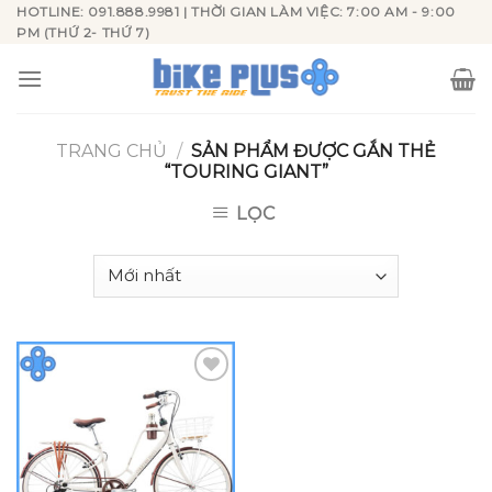
Skip
HOTLINE: 091.888.9981 | THỜI GIAN LÀM VIỆC: 7:00 AM - 9:00
PM (THỨ 2- THỨ 7)
to
content
TRANG CHỦ
/
SẢN PHẨM ĐƯỢC GẮN THẺ
“TOURING GIANT”
LỌC
Add to
wishlist