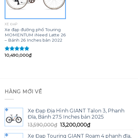
XE ĐẠP
Xe đạp đường phố Touring
MOMENTUM iNeed Latte 26
– Bánh 26 Inches bản 2022
10,490,000
₫
Được xếp
hạng
5.00
5
sao
HÀNG MỚI VỀ
Xe Đạp Địa Hình GIANT Talon 3, Phanh
Đĩa, Bánh 27.5 Inches bản 2025
Giá
Giá
13,590,000
₫
13,200,000
₫
gốc
hiện
Xe Đạp Touring GIANT Roam 4 phanh đĩa,
là:
tại