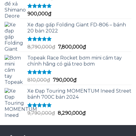
Được xếp
900,000
₫
hạng
5.00
5
sao
Xe đạp gấp Folding Giant FD-806 – bánh
20 bản 2022
Được xếp
Giá
Giá
8,790,000
₫
7,800,000
₫
hạng
5.00
5
gốc
hiện
sao
Topeak Race Rocket bơm mini cầm tay
là:
tại
chính hãng có giá treo bơm
8,790,000₫.
là:
7,800,000₫.
Được xếp
Giá
Giá
810,000
₫
790,000
₫
hạng
5.00
5
gốc
hiện
sao
Xe Đạp Touring MOMENTUM Ineed Street
là:
tại
bánh 700C bản 2024
810,000₫.
là:
790,000₫.
Được xếp
Giá
Giá
9,790,000
₫
8,290,000
₫
hạng
5.00
5
gốc
hiện
sao
là:
tại
9,790,000₫.
là: