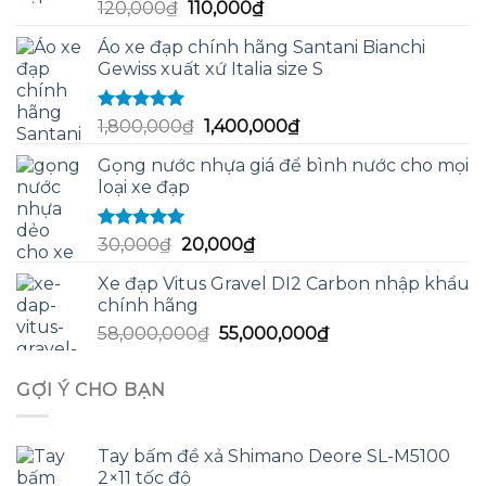
Được xếp
Giá
Giá
120,000
₫
110,000
₫
hạng
5.00
5
gốc
hiện
sao
Áo xe đạp chính hãng Santani Bianchi
là:
tại
Gewiss xuất xứ Italia size S
120,000₫.
là:
110,000₫.
Được xếp
Giá
Giá
1,800,000
₫
1,400,000
₫
hạng
5.00
5
gốc
hiện
sao
Gọng nước nhựa giá để bình nước cho mọi
là:
tại
loại xe đạp
1,800,000₫.
là:
1,400,000₫.
Được xếp
Giá
Giá
30,000
₫
20,000
₫
hạng
5.00
5
gốc
hiện
sao
Xe đạp Vitus Gravel DI2 Carbon nhập khẩu
là:
tại
chính hãng
30,000₫.
là:
Giá
Giá
58,000,000
₫
55,000,000
₫
20,000₫.
gốc
hiện
là:
tại
GỢI Ý CHO BẠN
58,000,000₫.
là:
55,000,000₫.
Tay bấm đề xả Shimano Deore SL-M5100
2×11 tốc độ