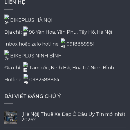
LIÊN HỆ
8,290,000₫.
BIKEPLUS HÀ NỘI
Địa chỉ :
96 Yên Hoa, Yên Phụ, Tây Hồ, Hà Nội
Inbox hoặc zalo hotline:
0918889981
BIKEPLUS NINH BÌNH
Địa chỉ :
Tam cốc, Ninh Hải, Hoa Lư, Ninh Bình
Hotline:
0982588864
BÀI VIẾT ĐÁNG CHÚ Ý
[Hà Nội] Thuê Xe Đạp Ở Đâu Uy Tín mới nhất
29
2026?
Th6