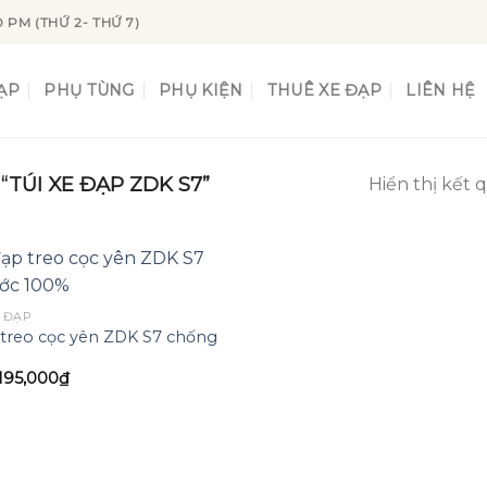
0 PM (THỨ 2- THỨ 7)
ẠP
PHỤ TÙNG
PHỤ KIỆN
THUÊ XE ĐẠP
LIÊN HỆ
TÚI XE ĐẠP ZDK S7”
Hiển thị kết 
 ĐẠP
 treo cọc yên ZDK S7 chống
Add to
%
wishlist
Giá
Giá
195,000
₫
gốc
hiện
là:
tại
210,000₫.
là:
195,000₫.