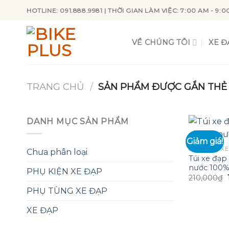
Skip
HOTLINE: 091.888.9981 | THỜI GIAN LÀM VIỆC: 7:00 AM - 9:0
to
content
VỀ CHÚNG TÔI
XE Đ
TRANG CHỦ
/
SẢN PHẨM ĐƯỢC GẮN THẺ “
DANH MỤC SẢN PHẨM
Giảm giá!
PHỤ KIỆN XE
Chưa phân loại
Túi xe đạp
nước 100
PHỤ KIỆN XE ĐẠP
210,000
₫
PHỤ TÙNG XE ĐẠP
XE ĐẠP