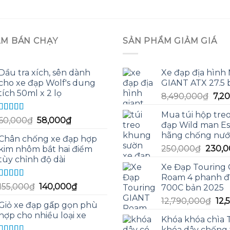
ẨM BÁN CHẠY
SẢN PHẨM GIẢM GIÁ
Dầu tra xích, sên dành
Xe đạp địa hình
cho xe đạp Wolf's dung
GIANT ATX 27.5 
tích 50ml x 2 lọ
Giá
8,490,000
₫
7,2
gốc
Mua túi hộp tre
là:
Được xếp
Giá
Giá
60,000
₫
58,000
₫
đạp Wild man Es
hạng
5.00
5
8,4
gốc
hiện
hãng chống nước
sao
Chân chống xe đạp hợp
là:
tại
Giá
250,000
₫
230,0
kim nhôm bắt hai điểm
60,000₫.
là:
gốc
tùy chỉnh độ dài
58,000₫.
Xe Đạp Touring
là:
Roam 4 phanh đĩ
250,0
Được xếp
Giá
Giá
155,000
₫
140,000
₫
700C bản 2025
hạng
5.00
5
gốc
hiện
Giá
12,790,000
₫
12,
sao
Giỏ xe đạp gấp gọn phù
là:
tại
gố
hợp cho nhiều loại xe
155,000₫.
là:
Khóa khóa chìa
là:
140,000₫.
khóa dây chống