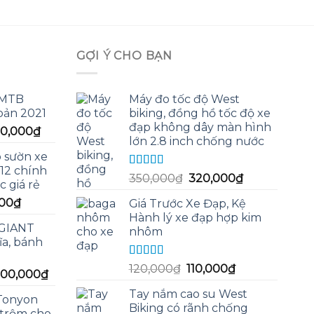
GỢI Ý CHO BẠN
 MTB
Máy đo tốc độ West
bản 2021
biking, đồng hồ tốc độ xe
đạp không dây màn hình
Giá
00,000
₫
lớn 2.8 inch chống nước
hiện
o sườn xe
tại
12 chính
90,000₫.
là:
Được xếp
Giá
Giá
350,000
₫
320,000
₫
 giá rẻ
hạng
5.00
5
7,200,000₫.
gốc
hiện
sao
Giá
00
₫
Giá Trước Xe Đạp, Kệ
là:
tại
hiện
Hành lý xe đạp hợp kim
350,000₫.
là:
 GIANT
tại
nhôm
320,000₫.
a, bánh
00₫.
là:
230,000₫.
Được xếp
Giá
Giá
120,000
₫
110,000
₫
Giá
500,000
₫
hạng
5.00
5
gốc
hiện
c
hiện
sao
Tay nắm cao su West
là:
tại
 Tonyon
tại
Biking có rãnh chống
120,000₫.
là:
 trộm cho