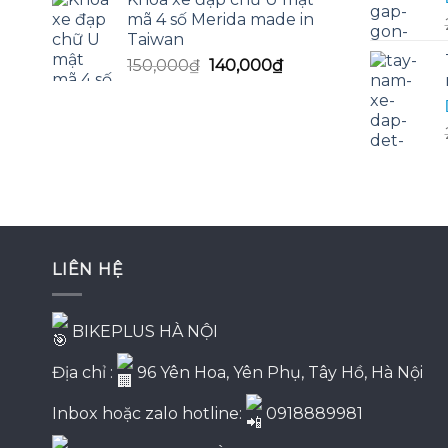
là:
tại
mã 4 số Merida made in
130,000₫.
là:
Taiwan
125,000₫.
Giá
Giá
150,000
₫
140,000
₫
gốc
hiện
là:
tại
150,000₫.
là:
140,000₫.
LIÊN HỆ
BIKEPLUS HÀ NỘI
Địa chỉ :
96 Yên Hoa, Yên Phụ, Tây Hồ, Hà Nội
Inbox hoặc zalo hotline:
0918889981