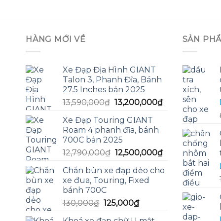
HÀNG MỚI VỀ
SẢN PH
Xe Đạp Địa Hình GIANT
Talon 3, Phanh Đĩa, Bánh
27.5 Inches bản 2025
Giá
Giá
13,590,000
₫
13,200,000
₫
gốc
hiện
Xe Đạp Touring GIANT
là:
tại
Roam 4 phanh đĩa, bánh
13,590,000₫.
là:
700C bản 2025
13,200,000₫.
Giá
Giá
12,790,000
₫
12,500,000
₫
gốc
hiện
Chắn bùn xe đạp dẻo cho
là:
tại
xe đua, Touring, Fixed
12,790,000₫.
là:
bánh 700C
12,500,000₫.
Giá
Giá
130,000
₫
125,000
₫
gốc
hiện
Khoá xe đạp chữ U mật