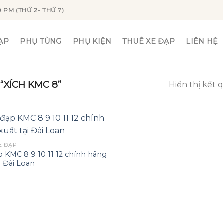
0 PM (THỨ 2- THỨ 7)
ẠP
PHỤ TÙNG
PHỤ KIỆN
THUÊ XE ĐẠP
LIÊN HỆ
XÍCH KMC 8”
Hiển thị kết 
E ĐẠP
p KMC 8 9 10 11 12 chính hãng
Add to
i Đài Loan
wishlist