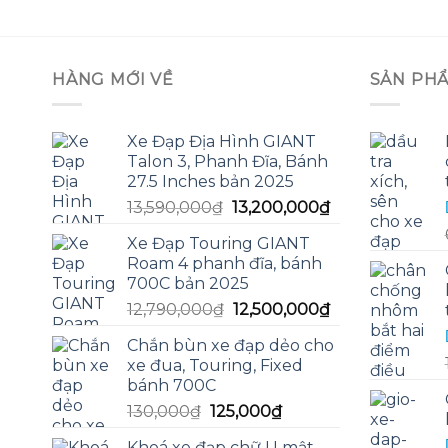
HÀNG MỚI VỀ
SẢN PH
Xe Đạp Địa Hình GIANT
Talon 3, Phanh Đĩa, Bánh
27.5 Inches bản 2025
Giá
Giá
13,590,000
₫
13,200,000
₫
gốc
hiện
Xe Đạp Touring GIANT
là:
tại
Roam 4 phanh đĩa, bánh
13,590,000₫.
là:
700C bản 2025
13,200,000₫.
Giá
Giá
12,790,000
₫
12,500,000
₫
gốc
hiện
Chắn bùn xe đạp dẻo cho
là:
tại
xe đua, Touring, Fixed
12,790,000₫.
là:
bánh 700C
12,500,000₫.
Giá
Giá
130,000
₫
125,000
₫
gốc
hiện
Khoá xe đạp chữ U mật