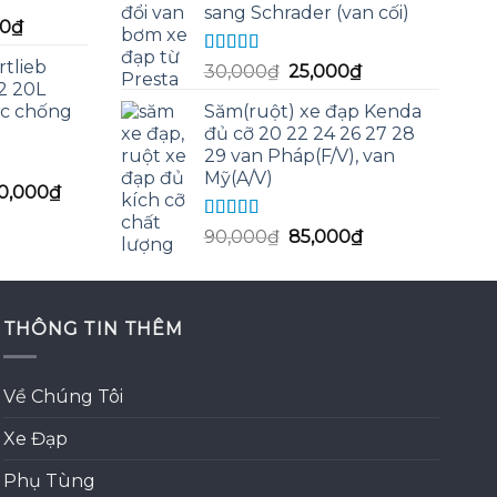
sang Schrader (van cối)
1,350,000₫
Giá
00
₫
hiện
rtlieb
Được xếp
Giá
Giá
30,000
₫
25,000
₫
tại
hạng
5.00
5
L2 20L
gốc
hiện
00₫.
là:
sao
c chống
Săm(ruột) xe đạp Kenda
là:
tại
115,000₫.
đủ cỡ 20 22 24 26 27 28
30,000₫.
là:
29 van Pháp(F/V), van
25,000₫.
Mỹ(A/V)
Giá
50,000
₫
hiện
Được xếp
Giá
Giá
90,000
₫
85,000
₫
tại
hạng
5.00
5
gốc
hiện
0,000₫.
là:
sao
là:
tại
3,550,000₫.
90,000₫.
là:
THÔNG TIN THÊM
85,000₫.
Về Chúng Tôi
Xe Đạp
Phụ Tùng