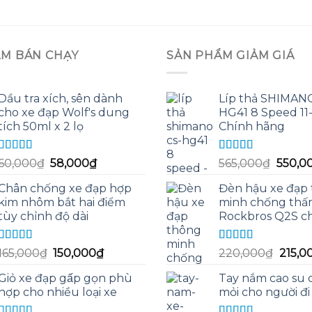
ẨM BÁN CHẠY
SẢN PHẨM GIẢM GIÁ
Dầu tra xích, sên dành
Líp thả SHIMAN
cho xe đạp Wolf's dung
HG41 8 Speed 11
tích 50ml x 2 lọ
Chính hãng
Được xếp
Được xếp
Giá
Giá
Giá
60,000
₫
58,000
₫
565,000
₫
550,0
hạng
5.00
5
hạng
5.00
5
gốc
hiện
gốc
sao
sao
Chân chống xe đạp hợp
Đèn hậu xe đạp
là:
tại
là:
kim nhôm bắt hai điểm
minh chống thấ
60,000₫.
là:
565,00
tùy chỉnh độ dài
Rockbros Q2S c
58,000₫.
Được xếp
Được xếp
Giá
Giá
Giá
165,000
₫
150,000
₫
220,000
₫
215,0
hạng
5.00
5
hạng
5.00
5
gốc
hiện
gốc
sao
sao
Giỏ xe đạp gấp gọn phù
Tay nắm cao su 
là:
tại
là:
hợp cho nhiều loại xe
mỏi cho người đi
165,000₫.
là:
220,0
150,000₫.