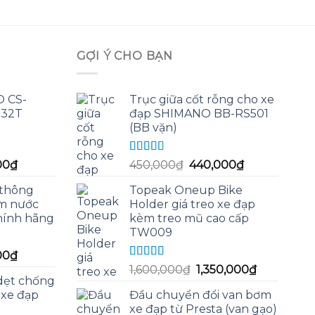
GỢI Ý CHO BẠN
O CS-
Trục giữa cốt rỗng cho xe
-32T
đạp SHIMANO BB-RS501
(BB vặn)
Được xếp
Giá
Giá
Giá
00
₫
450,000
₫
440,000
₫
hạng
5.00
5
hiện
gốc
hiện
sao
 thông
Topeak Oneup Bike
tại
là:
tại
m nước
Holder giá treo xe đạp
0₫.
là:
450,000₫.
là:
hính hãng
kèm treo mũ cao cấp
550,000₫.
440,000₫.
TW009
Giá
00
₫
Được xếp
Giá
Giá
hiện
1,600,000
₫
1,350,000
₫
hạng
5.00
5
dẹt chống
gốc
hiện
tại
sao
 xe đạp
Đầu chuyển đổi van bơm
là:
tại
00₫.
là:
xe đạp từ Presta (van gạo)
1,600,000₫.
là:
215,000₫.