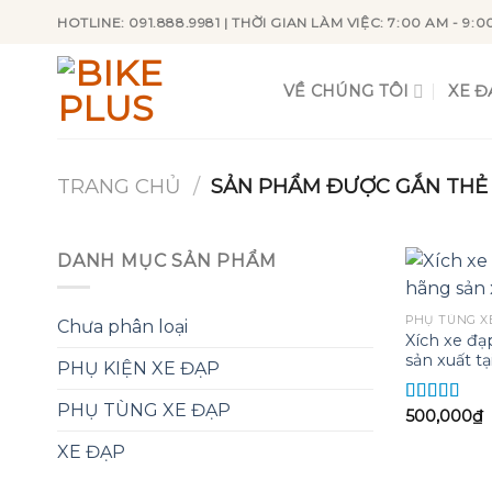
Skip
HOTLINE: 091.888.9981 | THỜI GIAN LÀM VIỆC: 7:00 AM - 9:0
to
content
VỀ CHÚNG TÔI
XE Đ
TRANG CHỦ
/
SẢN PHẨM ĐƯỢC GẮN THẺ “
DANH MỤC SẢN PHẨM
PHỤ TÙNG X
Chưa phân loại
Xích xe đạ
sản xuất tạ
PHỤ KIỆN XE ĐẠP
PHỤ TÙNG XE ĐẠP
500,000
₫
Được xếp
hạng
5.00
5
XE ĐẠP
sao