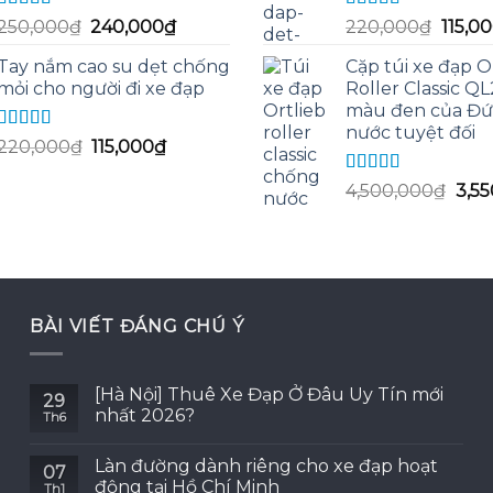
Được xếp
Được xếp
Giá
Giá
Giá
250,000
₫
240,000
₫
220,000
₫
115,0
hạng
5.00
5
hạng
5.00
5
gốc
hiện
gốc
sao
sao
Tay nắm cao su dẹt chống
Cặp túi xe đạp O
là:
tại
là:
mỏi cho người đi xe đạp
Roller Classic Q
250,000₫.
là:
220,0
màu đen của Đứ
240,000₫.
nước tuyệt đối
Được xếp
Giá
Giá
220,000
₫
115,000
₫
hạng
5.00
5
gốc
hiện
sao
Được xếp
Giá
4,500,000
₫
3,5
là:
tại
hạng
5.00
5
gốc
220,000₫.
là:
sao
là:
115,000₫.
4,50
BÀI VIẾT ĐÁNG CHÚ Ý
[Hà Nội] Thuê Xe Đạp Ở Đâu Uy Tín mới
29
nhất 2026?
Th6
Làn đường dành riêng cho xe đạp hoạt
07
động tại Hồ Chí Minh
Th1