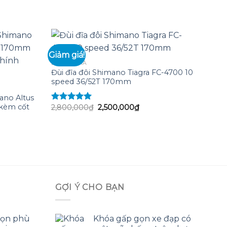
Giảm giá!
BỘ ĐÙI, ĐĨA
Đùi đĩa đôi Shimano Tiagra FC-4700 10
Add to
Add to
speed 36/52T 170mm
wishlist
wishlist
ano Altus
kèm cốt
Giá
Giá
2,800,000
₫
2,500,000
₫
Được xếp
gốc
hiện
hạng
5.00
5
là:
tại
sao
2,800,000₫.
là:
2,500,000₫.
0₫.
GỢI Ý CHO BẠN
 gọn phù
Khóa gấp gọn xe đạp có