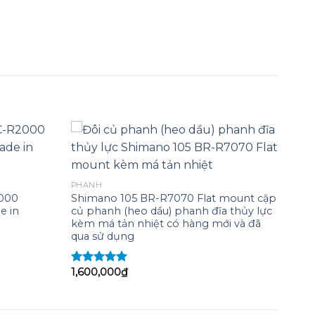
Add to
Add to
PHANH
wishlist
wishlist
2000
Shimano 105 BR-R7070 Flat mount cặp
e in
củ phanh (heo dầu) phanh đĩa thủy lực
kèm má tản nhiệt có hàng mới và đã
qua sử dụng
1,600,000
₫
Được xếp
,000₫.
hạng
5.00
5
sao