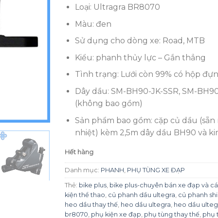
gốc
hiệ
đánh giá
Loại: Ultragra BR8070
là:
tại
2,500,000₫.
là:
Màu: đen
1,9
Sử dụng cho dòng xe: Road, MTB
Kiểu: phanh thủy lực – Gắn thẳng
Tình trạng: Lưới còn 99% có hộp đự
Dây dầu: SM-BH90-JK-SSR, SM-BH90
(không bao gồm)
Sản phẩm bao gồm: cặp củ dầu (sẵn
nhiệt) kèm 2,5m dây dầu BH90 và k
Hết hàng
Danh mục:
PHANH
,
PHỤ TÙNG XE ĐẠP
Thẻ:
bike plus
,
bike plus-chuyên bán xe đạp và c
kiện thể thao
,
củ phanh dầu ultegra
,
củ phanh sh
heo dầu thay thế
,
heo dầu ultegra
,
heo dầu ulteg
br8070
,
phụ kiện xe đạp
,
phụ tùng thay thế
,
phụ 