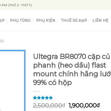
0 PM (THỨ 2- THỨ 7)
ẠP
PHỤ TÙNG
PHỤ KIỆN
THUÊ XE ĐẠP
LIÊN HỆ
NH
Ultegra BR8070 cặp củ
phanh (heo dầu) flast
mount chính hãng lướ
Add to
wishlist
99% có hộp
5.00
2
trên 5
Giá
Giá
2,500,000
1,900,000
₫
₫
dựa trên