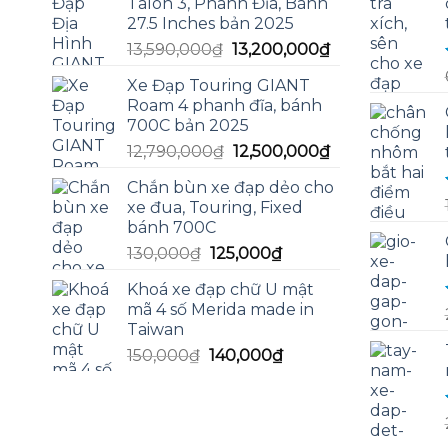
Talon 3, Phanh Đĩa, Bánh
27.5 Inches bản 2025
Giá
Giá
13,590,000
₫
13,200,000
₫
gốc
hiện
Xe Đạp Touring GIANT
là:
tại
Roam 4 phanh đĩa, bánh
13,590,000₫.
là:
700C bản 2025
13,200,000₫.
Giá
Giá
12,790,000
₫
12,500,000
₫
gốc
hiện
Chắn bùn xe đạp dẻo cho
là:
tại
xe đua, Touring, Fixed
12,790,000₫.
là:
bánh 700C
12,500,000₫.
Giá
Giá
130,000
₫
125,000
₫
gốc
hiện
Khoá xe đạp chữ U mật
là:
tại
mã 4 số Merida made in
130,000₫.
là:
Taiwan
125,000₫.
Giá
Giá
150,000
₫
140,000
₫
gốc
hiện
là:
tại
150,000₫.
là:
140,000₫.