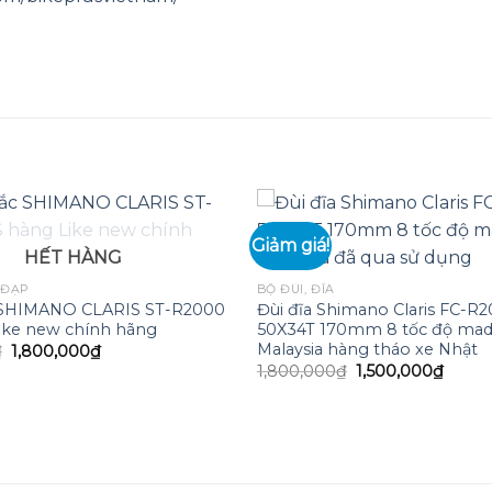
Giảm giá!
HẾT HÀNG
Add to
 ĐẠP
BỘ ĐÙI, ĐĨA
wishlist
c SHIMANO CLARIS ST-R2000
Đùi đĩa Shimano Claris FC-R
ike new chính hãng
50X34T 170mm 8 tốc độ mad
Malaysia hàng tháo xe Nhật
Giá
Giá
₫
1,800,000
₫
gốc
hiện
Giá
Giá
1,800,000
₫
1,500,000
₫
là:
tại
gốc
hiện
2,300,000₫.
là:
là:
tại
1,800,000₫.
1,800,000₫.
là:
1,500