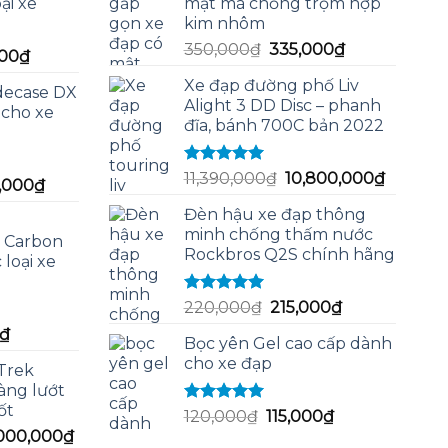
ại xe
mật mã chống trộm hợp
kim nhôm
Giá
Giá
350,000
₫
335,000
₫
Giá
00
₫
gốc
hiện
hiện
Xe đạp đường phố Liv
là:
tại
decase DX
tại
Alight 3 DD Disc – phanh
350,000₫.
là:
 cho xe
00₫.
là:
đĩa, bánh 700C bản 2022
335,000₫.
240,000₫.
Được xếp
Giá
Giá
11,390,000
₫
10,800,000
₫
Giá
0,000
₫
hạng
5.00
5
gốc
hiện
hiện
sao
Đèn hậu xe đạp thông
là:
tại
tại
minh chống thấm nước
11,390,000₫.
là:
 Carbon
0,000₫.
là:
Rockbros Q2S chính hãng
 loại xe
10,800,
1,150,000₫.
Được xếp
Giá
Giá
220,000
₫
215,000
₫
hạng
5.00
5
gốc
hiện
Giá
₫
sao
Bọc yên Gel cao cấp dành
là:
tại
hiện
cho xe đạp
220,000₫.
là:
 Trek
tại
àng lướt
215,000₫.
₫.
là:
ốt
Được xếp
Giá
Giá
120,000
₫
115,000
₫
75,000₫.
hạng
5.00
5
Giá
,000,000
₫
gốc
hiện
sao