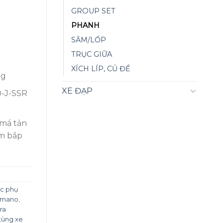
n
GROUP SET
PHANH
00,000₫.
SĂM/LỐP
TRỤC GIỮA
XÍCH LÍP, CỦ ĐỀ
ng
XE ĐẠP
-J-SSR
 má tản
im bắp
ác phụ
imano
,
ra
tùng xe