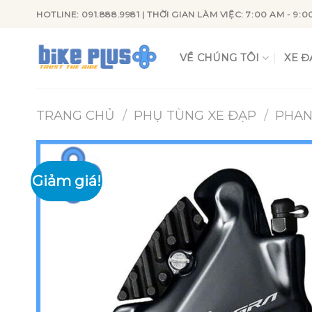
Skip
HOTLINE: 091.888.9981 | THỜI GIAN LÀM VIỆC: 7:00 AM - 9:0
to
content
VỀ CHÚNG TÔI
XE Đ
TRANG CHỦ
/
PHỤ TÙNG XE ĐẠP
/
PHA
Giảm giá!