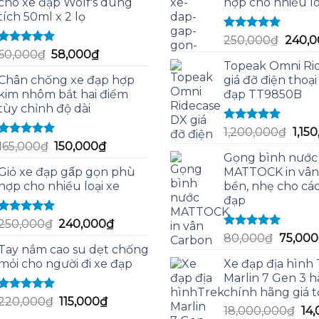
cho xe đạp Wolf's dung
hợp cho nhiều lo
tích 50ml x 2 lọ
Được xếp
Giá
250,000
₫
240,0
hạng
5.00
5
Được xếp
Giá
Giá
60,000
₫
58,000
₫
gốc
sao
hạng
5.00
5
Topeak Omni Ri
gốc
hiện
là:
sao
Chân chống xe đạp hợp
giá đỡ điện thoại
là:
tại
250,0
kim nhôm bắt hai điểm
đạp TT9850B
60,000₫.
là:
tùy chỉnh độ dài
58,000₫.
Được xếp
Giá
1,200,000
₫
1,15
hạng
5.00
5
Được xếp
Giá
Giá
165,000
₫
150,000
₫
gốc
sao
hạng
5.00
5
Gọng bình nước
gốc
hiện
là:
sao
Giỏ xe đạp gấp gọn phù
MATTOCK in vân
là:
tại
1,20
hợp cho nhiều loại xe
bền, nhẹ cho các
165,000₫.
là:
đạp
150,000₫.
Được xếp
Giá
Giá
250,000
₫
240,000
₫
hạng
5.00
5
Được xếp
Giá
gốc
hiện
80,000
₫
75,000
sao
hạng
5.00
5
Tay nắm cao su dẹt chống
gốc
là:
tại
sao
mỏi cho người đi xe đạp
Xe đạp địa hình
là:
250,000₫.
là:
Marlin 7 Gen 3 h
80,000
240,000₫.
chính hãng giá t
Được xếp
Giá
Giá
220,000
₫
115,000
₫
Giá
18,000,000
₫
14
hạng
5.00
5
gốc
hiện