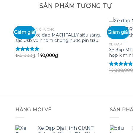
SẢN PHẨM TƯƠNG TỰ
ĐÈN XE ĐẠP, CHUÔNG
Giảm giá!
Giảm giá!
Đèn pha xe đạp MACHFALLY siêu sáng,
sạc Usb vỏ nhôm chống nước pin trâu
 to
Add to
XE ĐẠP
list
wishlist
Xe đạp MT
Giá
Giá
hợp kim nh
150,000
₫
140,000
₫
Được xếp
gốc
hiện
hạng
5.00
5
là:
tại
sao
150,000₫.
là:
14,000,000
Được xếp
140,000₫.
hạng
5.00
sao
HÀNG MỚI VỀ
SẢN PH
Xe Đạp Địa Hình GIANT