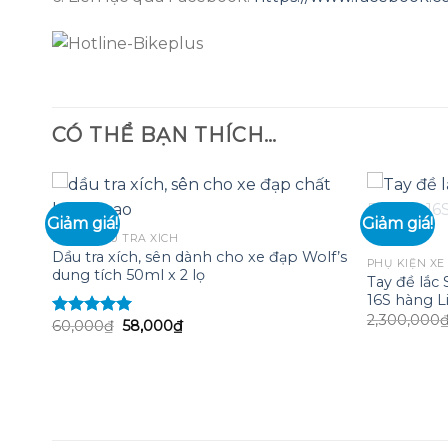
CÓ THỂ BẠN THÍCH…
Giảm giá!
Giảm giá!
KHÓA, DẦU TRA XÍCH
Dầu tra xích, sên dành cho xe đạp Wolf’s
 to
Add to
PHỤ KIỆN XE
dung tích 50ml x 2 lọ
list
wishlist
Tay đề lắ
16S hàng L
anh
2,300,000
 tản
Giá
Giá
60,000
₫
58,000
₫
Được xếp
gốc
hiện
hạng
5.00
5
là:
tại
sao
60,000₫.
là:
58,000₫.