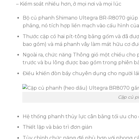
– Kiểm soát nhiều hơn, ở mọi nơi và mọi lúc
Bộ củ phanh Shimano Ultegra BR-R8070 giúp ngư
phẳng, nó tích hợp liền mạch vào cấu hình củ
Thước cặp có hai pít-tông bằng gốm và đã được
bao gồm) và má phanh vây làm mát hữu cơ đư
Ngoài ra, chức năng Thông gió một chiều cho 
trước và bu lông được bao gồm trong phiên bả
Điều khiển đòn bẩy chuyên dụng cho người lái 
Cặp củ p
Hệ thống phanh thủy lực cân bằng tối ưu ch
Thiết lập và bảo trì đơn giản
Tùy chỉnh chức năng để phù hợp với phong các