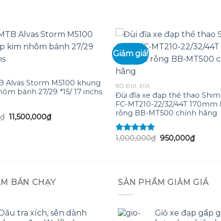
Giảm giá!
Add to
wishlist
B Alvas Storm M5100 khung
BỘ ĐÙI, ĐĨA
ôm bánh 27/29 *15/ 17 inchs
Đùi đĩa xe đạp thể thao Shim
FC-MT210-22/32/44T 170mm 
rỗng BB-MT500 chính hãng
Giá
Giá
₫
11,500,000
₫
gốc
hiện
5
là:
tại
14,000,000₫.
là:
Giá
Giá
1,000,000
₫
950,000
₫
Được xếp
11,500,000₫.
gốc
hiện
hạng
5.00
5
là:
tại
sao
1,000,000₫.
là:
950,00
ẨM BÁN CHẠY
SẢN PHẨM GIẢM GIÁ
Dầu tra xích, sên dành
Giỏ xe đạp gấp