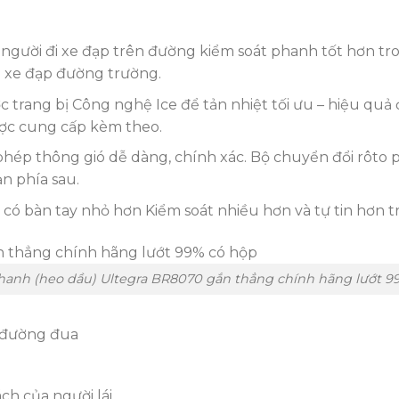
ời đi xe đạp trên đường kiểm soát phanh tốt hơn trong m
a xe đạp đường trường.
 trang bị Công nghệ Ice để tản nhiệt tối ưu – hiệu quả
ợc cung cấp kèm theo.
phép thông gió dễ dàng, chính xác. Bộ chuyển đổi rôto
n phía sau.
có bàn tay nhỏ hơn Kiểm soát nhiều hơn và tự tin hơn 
hanh (heo dầu) Ultegra BR8070 gắn thẳng chính hãng lướt 9
o đường đua
h của người lái