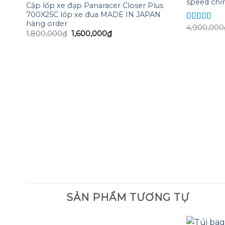
speed chí
wishlist
Cặp lốp xe đạp Panaracer Closer Plus
700X25C lốp xe đua MADE IN JAPAN
hàng order
4,900,000
Được xếp
Giá
Giá
1,800,000
₫
1,600,000
₫
hạng
5.00
5
gốc
hiện
sao
là:
tại
1,800,000₫.
là:
1,600,000₫.
SẢN PHẨM TƯƠNG TỰ