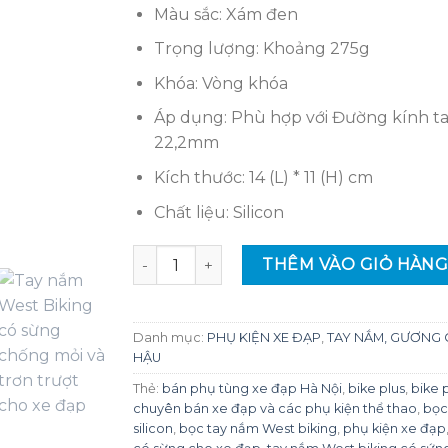
220,000₫.
là:
Màu sắc: Xám đen
200,00
Trọng lượng: Khoảng 275g
Khóa: Vòng khóa
Áp dụng: Phù hợp với Đường kính tay
22,2mm
Kích thước: 14 (L) * 11 (H) cm
Chất liệu: Silicon
Tay nắm West Biking có sừng chống mỏi và
THÊM VÀO GIỎ HÀN
Danh mục:
PHỤ KIỆN XE ĐẠP
,
TAY NẮM, GƯƠNG 
HẬU
Thẻ:
bán phụ tùng xe đạp Hà Nội
,
bike plus
,
bike 
chuyên bán xe đạp và các phụ kiện thể thao
,
bọc
silicon
,
bọc tay nắm West biking
,
phụ kiện xe đạp