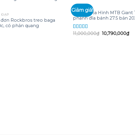
XE ĐẠP
Giảm giá!
Xe đạp Địa Hình MTB Giant 
E ĐẠP
phanh đĩa bánh 27.5 bản 20
p đơn Rockbros treo baga
Add to
c, có phản quang
wishlist
Giá
Gi
11,000,000
₫
10,790,000
₫
Được xếp
gốc
hi
hạng
5.00
5
là:
tại
sao
11,000,000₫.
là:
10