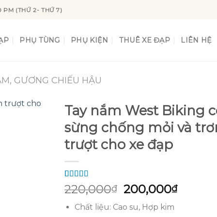
0 PM (THỨ 2- THỨ 7)
ẠP
PHỤ TÙNG
PHỤ KIỆN
THUÊ XE ĐẠP
LIÊN HỆ
ẮM, GƯƠNG CHIẾU HẬU
Tay nắm West Biking c
sừng chống mỏi và trơ
trượt cho xe đạp
Add to
wishlist
5.00
2
trên 5
Giá
Giá
220,000
200,000
₫
₫
dựa trên
gốc
hiện
đánh giá
Chất liệu: Cao su, Hợp kim
là:
tại