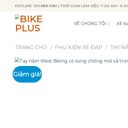
Skip
HOTLINE: 091.888.9981 | THỜI GIAN LÀM VIỆC: 7:00 AM - 9:0
to
content
VỀ CHÚNG TÔI
XE Đ
TRANG CHỦ
/
PHỤ KIỆN XE ĐẠP
/
TAY N
Giảm giá!