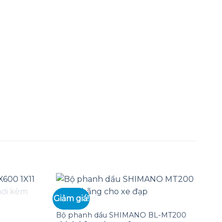
Giảm giá!
Gi
PHANH
Bộ phanh dầu SHIMANO BL-MT200
Add to
Add to