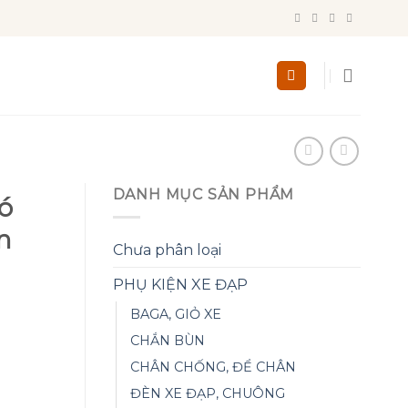
DANH MỤC SẢN PHẨM
ó
n
Chưa phân loại
PHỤ KIỆN XE ĐẠP
BAGA, GIỎ XE
CHẮN BÙN
CHÂN CHỐNG, ĐỂ CHÂN
ĐÈN XE ĐẠP, CHUÔNG