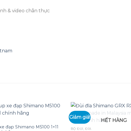
ảnh & video chân thực
etnam
Giảm giá!
HẾT HÀNG
xe đạp Shimano M5100 1×11
Add to
BỘ ĐÙI, ĐĨA