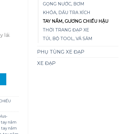
GỌNG NƯỚC, BƠM
0₫.
KHÓA, DẦU TRA XÍCH
TAY NẮM, GƯƠNG CHIẾU HẬU
THỜI TRANG ĐẠP XE
 lái.
TÚI, BỘ TOOL, VÁ SĂM
PHỤ TÙNG XE ĐẠP
XE ĐẠP
 trơn trượt cho xe đạp số lượng
G
CHIẾU
plus-
 tay nắm
,
tay nắm