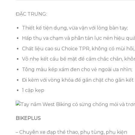
ĐẶC TRƯNG:
Thiết kế tiện dụng, vừa vặn với lòng bàn tay;
Hấp thụ va chạm và phân tán lực nén hiệu quả
Chất liệu cao su Choice TPR, không có mùi hôi,
Vỗ nhẹ kết cấu bề mặt để cầm chắc chắn, khôn
Tông màu kép xám đen cho vẻ ngoài ưa nhìn;
Đi kèm với vòng khóa để gắn chặt cho gắn kế
1 cặp kẹp
BIKEPLUS
– Chuyên xe đạp thể thao, phụ tùng, phụ kiện