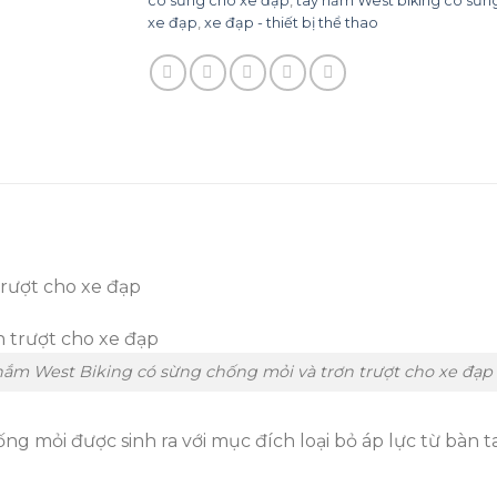
có sừng cho xe đạp
,
tay nắm West biking có sứn
xe đạp
,
xe đạp - thiết bị thể thao
trượt cho xe đạp
nắm West Biking có sừng chống mỏi và trơn trượt cho xe đạp
g mỏi được sinh ra với mục đích loại bỏ áp lực từ bàn t