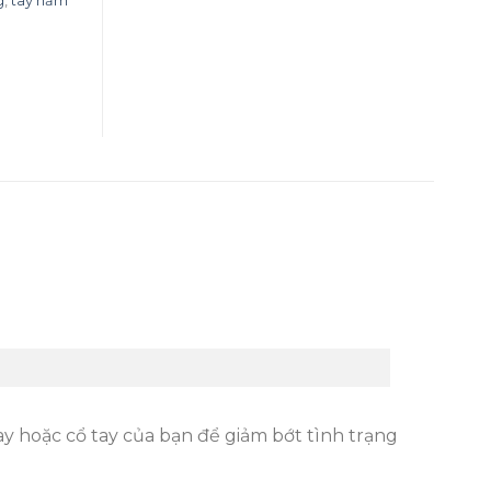
g
,
tay nắm
ay hoặc cổ tay của bạn để giảm bớt tình trạng