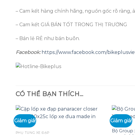
– Cam kết hàng chính hãng, nguồn gốc rõ ràng, 
– Cam kết GIÁ BÁN TỐT TRONG THỊ TRƯỜNG
– Bán lẻ RẺ như bán buôn.
Facebook:
https://www.facebook.com/bikeplusvi
CÓ THỂ BẠN THÍCH…
Giảm giá!
Giảm giá!
GROUP SET
Bộ Group 
Add to
PHỤ TÙNG XE ĐẠP