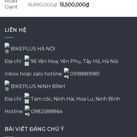
Được xếp
Giá
Giá
16,990,000
₫
15,500,000
₫
hạng
5.00
5
gốc
hiện
sao
là:
tại
16,990,000₫.
là:
LIÊN HỆ
15,500,000₫.
BIKEPLUS HÀ NỘI
Địa chỉ :
96 Yên Hoa, Yên Phụ, Tây Hồ, Hà Nội
Inbox hoặc zalo hotline:
0918889981
BIKEPLUS NINH BÌNH
Địa chỉ :
Tam cốc, Ninh Hải, Hoa Lư, Ninh Bình
Hotline:
0982588864
BÀI VIẾT ĐÁNG CHÚ Ý