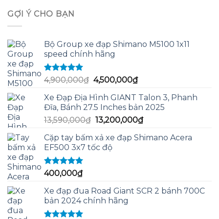
sao
là:
tại
GỢI Ý CHO BẠN
12,999,000₫.
là:
11,990,000₫.
Bộ Group xe đạp Shimano M5100 1x11
speed chính hãng
Được xếp
Giá
Giá
4,900,000
₫
4,500,000
₫
hạng
5.00
5
gốc
hiện
sao
Xe Đạp Địa Hình GIANT Talon 3, Phanh
là:
tại
Đĩa, Bánh 27.5 Inches bản 2025
4,900,000₫.
là:
Giá
Giá
13,590,000
₫
13,200,000
₫
4,500,000₫.
gốc
hiện
Cặp tay bấm xả xe đạp Shimano Acera
là:
tại
EF500 3x7 tốc độ
13,590,000₫.
là:
13,200,000₫.
Được xếp
400,000
₫
hạng
5.00
5
sao
Xe đạp đua Road Giant SCR 2 bánh 700C
bản 2024 chính hãng