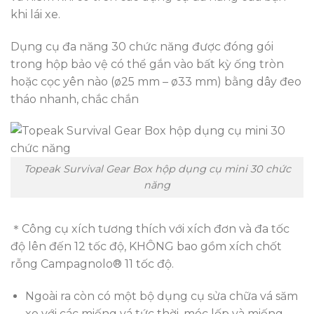
khi lái xe.
Dụng cụ đa năng 30 chức năng được đóng gói
trong hộp bảo vệ có thể gắn vào bất kỳ ống tròn
hoặc cọc yên nào (ø25 mm – ø33 mm) bằng dây đeo
tháo nhanh, chắc chắn
Topeak Survival Gear Box hộp dụng cụ mini 30 chức
năng
＊Công cụ xích tương thích với xích đơn và đa tốc
độ lên đến 12 tốc độ, KHÔNG bao gồm xích chốt
rỗng Campagnolo® 11 tốc độ.
Ngoài ra còn có một bộ dụng cụ sửa chữa vá săm
xe với các miếng vá tức thời, móc lốp và miếng