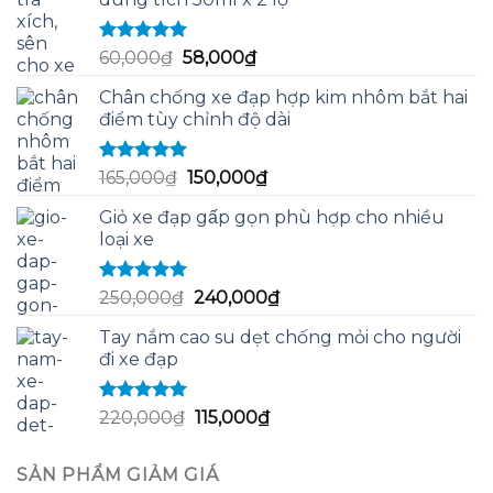
Được xếp
Giá
Giá
60,000
₫
58,000
₫
hạng
5.00
5
gốc
hiện
sao
Chân chống xe đạp hợp kim nhôm bắt hai
là:
tại
điểm tùy chỉnh độ dài
60,000₫.
là:
58,000₫.
Được xếp
Giá
Giá
165,000
₫
150,000
₫
hạng
5.00
5
gốc
hiện
sao
Giỏ xe đạp gấp gọn phù hợp cho nhiều
là:
tại
loại xe
165,000₫.
là:
150,000₫.
Được xếp
Giá
Giá
250,000
₫
240,000
₫
hạng
5.00
5
gốc
hiện
sao
Tay nắm cao su dẹt chống mỏi cho người
là:
tại
đi xe đạp
250,000₫.
là:
240,000₫.
Được xếp
Giá
Giá
220,000
₫
115,000
₫
hạng
5.00
5
gốc
hiện
sao
là:
tại
SẢN PHẨM GIẢM GIÁ
220,000₫.
là: