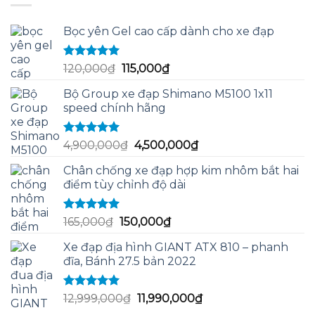
115,000₫.
Bọc yên Gel cao cấp dành cho xe đạp
Được xếp
Giá
Giá
120,000
₫
115,000
₫
hạng
5.00
5
gốc
hiện
sao
Bộ Group xe đạp Shimano M5100 1x11
là:
tại
speed chính hãng
120,000₫.
là:
115,000₫.
Được xếp
Giá
Giá
4,900,000
₫
4,500,000
₫
hạng
5.00
5
gốc
hiện
sao
Chân chống xe đạp hợp kim nhôm bắt hai
là:
tại
điểm tùy chỉnh độ dài
4,900,000₫.
là:
4,500,000₫.
Được xếp
Giá
Giá
165,000
₫
150,000
₫
hạng
5.00
5
gốc
hiện
sao
Xe đạp địa hình GIANT ATX 810 – phanh
là:
tại
đĩa, Bánh 27.5 bản 2022
165,000₫.
là:
150,000₫.
Được xếp
Giá
Giá
12,999,000
₫
11,990,000
₫
hạng
5.00
5
gốc
hiện