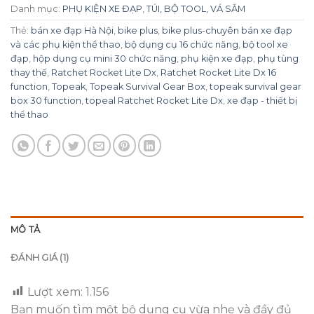
Danh mục:
PHỤ KIỆN XE ĐẠP
,
TÚI, BỘ TOOL, VÁ SĂM
Thẻ:
bán xe đạp Hà Nội
,
bike plus
,
bike plus-chuyên bán xe đạp
và các phụ kiện thể thao
,
bộ dụng cụ 16 chức năng
,
bộ tool xe
đạp
,
hộp dụng cụ mini 30 chức năng
,
phụ kiện xe đạp
,
phụ tùng
thay thế
,
Ratchet Rocket Lite Dx
,
Ratchet Rocket Lite Dx 16
function
,
Topeak
,
Topeak Survival Gear Box
,
topeak survival gear
box 30 function
,
topeal Ratchet Rocket Lite Dx
,
xe đạp - thiết bị
thể thao
MÔ TẢ
ĐÁNH GIÁ (1)
Lượt xem:
1.156
Bạn muốn tìm một bộ dụng cụ vừa nhẹ và đầy đủ