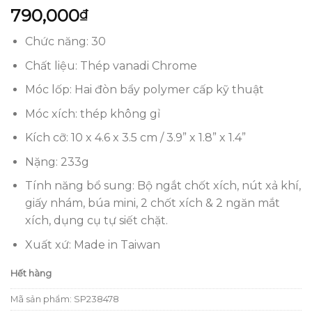
5.00
1
trên 5
790,000
₫
dựa trên
đánh giá
Chức năng: 30
Chất liệu:
Thép vanadi Chrome
Móc lốp: Hai đòn bẩy polymer cấp kỹ thuật
Móc xích: thép không gỉ
Kích cỡ: 10 x 4.6 x 3.5 cm / 3.9” x 1.8” x 1.4”
Nặng: 233g
Tính năng bổ sung: Bộ ngắt chốt xích, nút xả khí,
giấy nhám, búa mini, 2 chốt xích & 2 ngăn mắt
xích, dụng cụ tự siết chặt.
Xuất xứ: Made in Taiwan
Hết hàng
Mã sản phẩm:
SP238478