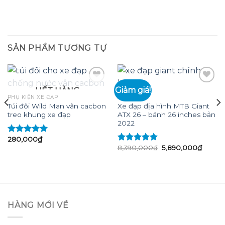
₫.
SẢN PHẨM TƯƠNG TỰ
Giảm giá!
HẾT HÀNG
PHỤ KIỆN XE ĐẠP
XE ĐẠP
Túi đôi Wild Man vân cacbon
Xe đạp địa hình MTB Giant
Add to
Add to
treo khung xe đạp
ATX 26 – bánh 26 inches bản
wishlist
wishlist
2022
280,000
₫
Được xếp
Giá
Giá
8,390,000
₫
5,890,000
₫
hạng
5.00
5
Được xếp
gốc
hiện
sao
hạng
5.00
5
là:
tại
sao
8,390,000₫.
là:
5,890,
₫.
HÀNG MỚI VỀ