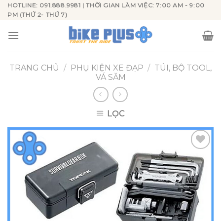
Skip
HOTLINE: 091.888.9981 | THỜI GIAN LÀM VIỆC: 7:00 AM - 9:00
PM (THỨ 2- THỨ 7)
to
content
TRANG CHỦ
/
PHỤ KIỆN XE ĐẠP
/
TÚI, BỘ TOOL,
VÁ SĂM
LỌC
Add to
wishlist