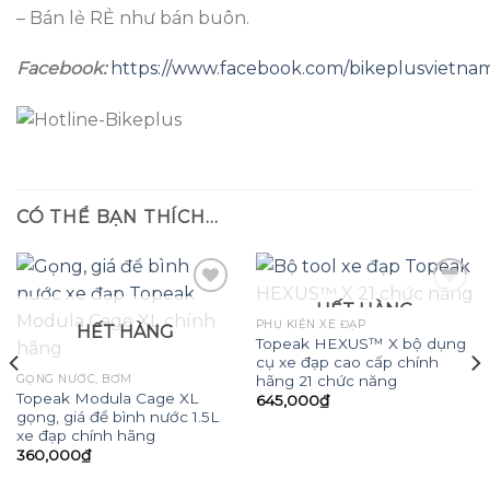
– Bán lẻ RẺ như bán buôn.
Facebook:
https://www.facebook.com/bikeplusvietna
CÓ THỂ BẠN THÍCH…
HẾT HÀNG
PHỤ KIỆN XE ĐẠP
HẾT HÀNG
Topeak HEXUS™ X bộ dụng
Add to
Add to
cụ xe đạp cao cấp chính
wishlist
wishlist
hãng 21 chức năng
GỌNG NƯỚC, BƠM
Topeak Modula Cage XL
645,000
₫
gọng, giá để bình nước 1.5L
xe đạp chính hãng
360,000
₫