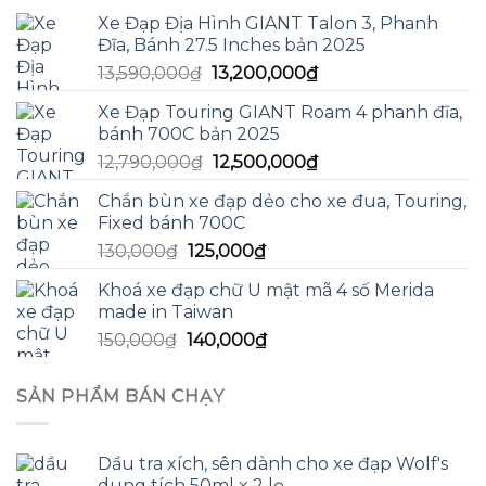
Xe Đạp Địa Hình GIANT Talon 3, Phanh
Đĩa, Bánh 27.5 Inches bản 2025
Giá
Giá
13,590,000
₫
13,200,000
₫
gốc
hiện
Xe Đạp Touring GIANT Roam 4 phanh đĩa,
là:
tại
bánh 700C bản 2025
13,590,000₫.
là:
Giá
Giá
12,790,000
₫
12,500,000
₫
13,200,000₫.
gốc
hiện
Chắn bùn xe đạp dẻo cho xe đua, Touring,
là:
tại
Fixed bánh 700C
12,790,000₫.
là:
Giá
Giá
130,000
₫
125,000
₫
12,500,000₫.
gốc
hiện
Khoá xe đạp chữ U mật mã 4 số Merida
là:
tại
made in Taiwan
130,000₫.
là:
Giá
Giá
150,000
₫
140,000
₫
125,000₫.
gốc
hiện
là:
tại
SẢN PHẨM BÁN CHẠY
150,000₫.
là:
140,000₫.
Dầu tra xích, sên dành cho xe đạp Wolf's
dung tích 50ml x 2 lọ