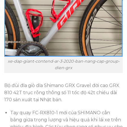
xe-dap-giant-contend-ar-3-2020-ban-nang-cap-group-
dien-grx
Bộ đùi đĩa giò dĩa Shimano GRX Gravel đời cao GRX
810 42T trục rỗng thông số 11 tốc độ 42t chiều dài
170 sản xuất tại Nhật bản.
Tay quay FC-RX810-1 mới của SHIMANO cân
bằng giữa trọng lượng và hiệu quả khi lái xe trên
nhiều địa hình. Các tùy chọn sang số phục vụ cho