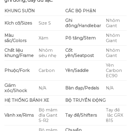
ghi đông, đầy đủ sạc.
KHUNG SƯỜN
CÁC BỘ PHẬN
Ghi
Nhôm
Kích cỡ/Sizes
Size S
đông/Handlebar
Giant
Màu
Nhôm
Xám
Pô tăng/Stem
sắc/Colors
Giant
Chất liệu
Nhôm
Cốt
Nhôm
khung/Frame
siêu nhẹ
yên/Seatpost
Giant
Yên
Phuộc/Fork
Carbon
Yên/Saddle
Carbon
EC90
Giảm
N/A
Bàn đạp/Pedals
N/A
xóc/Shock
HỆ THỐNG BÁNH XE
BỘ TRUYỀN ĐỘNG
Bộ mâm
Tay đề
Vành xe/Rims
đĩa Giant
Tay đề/Shifters
lắc GRX
S-R2
815
Bộ mâm
Chuyển