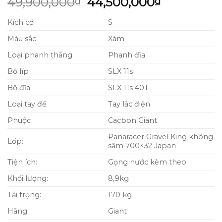
Giá
Giá
49,900,000
44,500,000
₫
₫
dựa trên
gốc
hiện
đánh giá
Kích cỡ
S
là:
tại
49,900,000₫.
là:
Màu sắc
Xám
44,500,00
Loại phanh thắng
Phanh đĩa
Bộ líp
SLX 11s
Bộ đĩa
SLX 11s 40T
Loại tay đề
Tay lắc điện
Phuộc
Cacbon Giant
Panaracer Gravel King không
Lốp:
săm 700×32 Japan
Tiện ích:
Gọng nước kèm theo
Khối lượng:
8,9kg
Tải trọng:
170 kg
Hãng
Giant