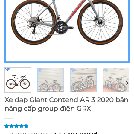
Xe đạp Giant Contend AR 3 2020 bản
nâng cấp group điện GRX
5.00
1
trên 5