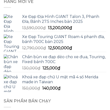
HÀNG MỚI VỀ
Xe Đạp Địa Hình GIANT Talon 3, Phanh
Đĩa, Bánh 27.5 Inches bản 2025
Giá
Giá
13,590,000
₫
13,200,000
₫
gốc
hiện
Xe Đạp Touring GIANT Roam 4 phanh đĩa,
là:
tại
bánh 700C bản 2025
13,590,000₫.
là:
Giá
Giá
12,790,000
₫
12,500,000
₫
13,200,000₫.
gốc
hiện
Chắn bùn xe đạp dẻo cho xe đua, Touring,
là:
tại
Fixed bánh 700C
12,790,000₫.
là:
Giá
Giá
130,000
₫
125,000
₫
12,500,000₫.
gốc
hiện
Khoá xe đạp chữ U mật mã 4 số Merida
là:
tại
made in Taiwan
130,000₫.
là:
Giá
Giá
150,000
₫
140,000
₫
125,000₫.
gốc
hiện
là:
tại
SẢN PHẨM BÁN CHẠY
150,000₫.
là:
140,000₫.