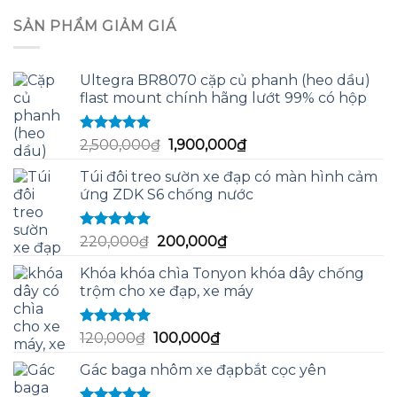
sao
là:
tại
SẢN PHẨM GIẢM GIÁ
220,000₫.
là:
115,000₫.
Ultegra BR8070 cặp củ phanh (heo dầu)
flast mount chính hãng lướt 99% có hộp
Được xếp
Giá
Giá
2,500,000
₫
1,900,000
₫
hạng
5.00
5
gốc
hiện
sao
Túi đôi treo sườn xe đạp có màn hình cảm
là:
tại
ứng ZDK S6 chống nước
2,500,000₫.
là:
1,900,000₫.
Được xếp
Giá
Giá
220,000
₫
200,000
₫
hạng
5.00
5
gốc
hiện
sao
Khóa khóa chìa Tonyon khóa dây chống
là:
tại
trộm cho xe đạp, xe máy
220,000₫.
là:
200,000₫.
Được xếp
Giá
Giá
120,000
₫
100,000
₫
hạng
5.00
5
gốc
hiện
sao
Gác baga nhôm xe đạpbắt cọc yên
là:
tại
120,000₫.
là: