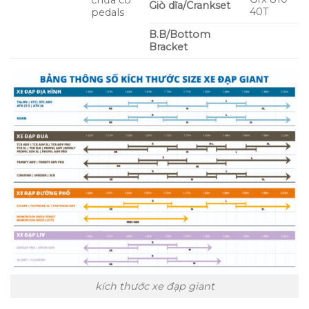
chưa có
Giò dĩa/Crankset
40T
pedals
B.B/Bottom
Bracket
kích thước xe đạp giant