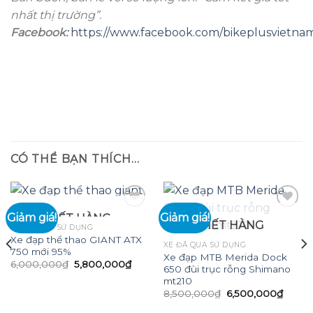
nhất thị trường”.
Facebook:
https://www.facebook.com/bikeplusvietna
CÓ THỂ BẠN THÍCH…
Giảm giá!
Giảm giá!
HẾT HÀNG
HẾT HÀNG
XE ĐÃ QUA SỬ DỤNG
Xe đạp thể thao GIANT ATX
Add to
Add to
XE ĐÃ QUA SỬ DỤNG
750 mới 95%
wishlist
wishlist
Xe đạp MTB Merida Dock
Giá
Giá
6,000,000
₫
5,800,000
₫
650 đùi trục rỗng Shimano
gốc
hiện
mt210
là:
tại
6,000,000₫.
là:
Giá
Giá
8,500,000
₫
6,500,000
₫
5,800,000₫.
gốc
hiện
là:
tại