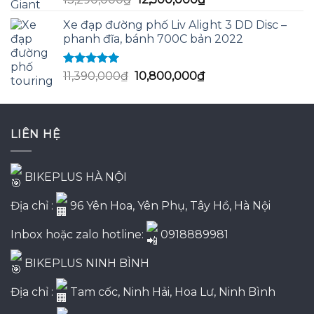
hạng
5.00
5
gốc
hiện
sao
Xe đạp đường phố Liv Alight 3 DD Disc –
là:
tại
phanh đĩa, bánh 700C bản 2022
13,290,000₫.
là:
12,500,000₫.
Được xếp
Giá
Giá
11,390,000
₫
10,800,000
₫
hạng
5.00
5
gốc
hiện
sao
là:
tại
11,390,000₫.
là:
LIÊN HỆ
10,800,000₫.
BIKEPLUS HÀ NỘI
Địa chỉ :
96 Yên Hoa, Yên Phụ, Tây Hồ, Hà Nội
Inbox hoặc zalo hotline:
0918889981
BIKEPLUS NINH BÌNH
Địa chỉ :
Tam cốc, Ninh Hải, Hoa Lư, Ninh Bình