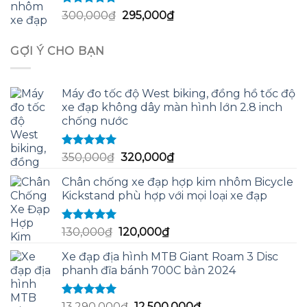
100,000₫.
Được xếp
Giá
Giá
300,000
₫
295,000
₫
hạng
5.00
5
gốc
hiện
sao
là:
tại
GỢI Ý CHO BẠN
300,000₫.
là:
295,000₫.
Máy đo tốc độ West biking, đồng hồ tốc độ
xe đạp không dây màn hình lớn 2.8 inch
chống nước
Được xếp
Giá
Giá
350,000
₫
320,000
₫
hạng
5.00
5
gốc
hiện
sao
Chân chống xe đạp hợp kim nhôm Bicycle
là:
tại
Kickstand phù hợp với mọi loại xe đạp
350,000₫.
là:
320,000₫.
Được xếp
Giá
Giá
130,000
₫
120,000
₫
hạng
5.00
5
gốc
hiện
sao
Xe đạp địa hình MTB Giant Roam 3 Disc
là:
tại
phanh đĩa bánh 700C bản 2024
130,000₫.
là:
120,000₫.
Được xếp
Giá
Giá
13,290,000
₫
12,500,000
₫