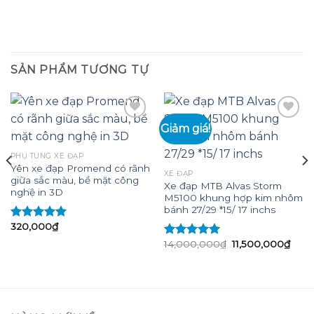
8,500,000₫.
là:
6,500
SẢN PHẨM TƯƠNG TỰ
Giảm giá!
Add to
Add to
PHỤ TÙNG XE ĐẠP
wishlist
wishlist
Yên xe đạp Promend có rãnh
XE ĐẠP
giữa sắc màu, bề mặt công
Xe đạp MTB Alvas Storm
nghệ in 3D
M5100 khung hợp kim nhôm
bánh 27/29 *15/ 17 inchs
320,000
₫
Được xếp
hạng
5.00
5
Giá
Giá
14,000,000
₫
11,500,000
₫
Được xếp
sao
gốc
hiện
hạng
5.00
5
là:
tại
sao
14,000,000₫.
là:
11,5
,000₫.