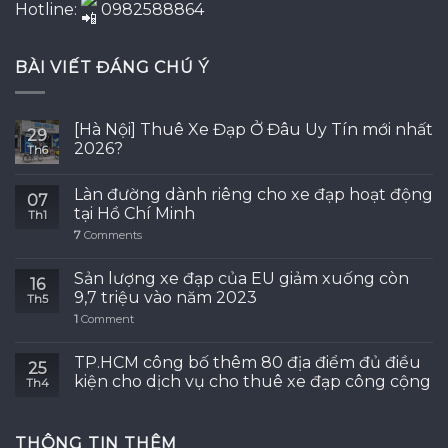
Hotline:
0982588864
BÀI VIẾT ĐÁNG CHÚ Ý
[Hà Nội] Thuê Xe Đạp Ở Đâu Uy Tín mới nhất
29
2026?
Th6
Làn đường dành riêng cho xe đạp hoạt động
07
tại Hồ Chí Minh
Th1
7
Comments
Sản lượng xe đạp của EU giảm xuống còn
16
9,7 triệu vào năm 2023
Th5
1
Comment
TP.HCM công bố thêm 80 địa điểm đủ điều
25
kiện cho dịch vụ cho thuê xe đạp công cộng
Th4
THÔNG TIN THÊM