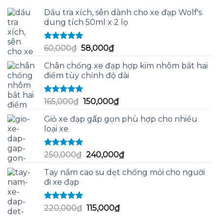
Dầu tra xích, sên dành cho xe đạp Wolf's
dung tích 50ml x 2 lọ
Được xếp
Giá
Giá
60,000
₫
58,000
₫
hạng
5.00
5
gốc
hiện
sao
Chân chống xe đạp hợp kim nhôm bắt hai
là:
tại
điểm tùy chỉnh độ dài
60,000₫.
là:
58,000₫.
Được xếp
Giá
Giá
165,000
₫
150,000
₫
hạng
5.00
5
gốc
hiện
sao
Giỏ xe đạp gấp gọn phù hợp cho nhiều
là:
tại
loại xe
165,000₫.
là:
150,000₫.
Được xếp
Giá
Giá
250,000
₫
240,000
₫
hạng
5.00
5
gốc
hiện
sao
Tay nắm cao su dẹt chống mỏi cho người
là:
tại
đi xe đạp
250,000₫.
là:
240,000₫.
Được xếp
Giá
Giá
220,000
₫
115,000
₫
hạng
5.00
5
gốc
hiện