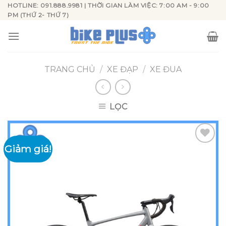
Skip
HOTLINE: 091.888.9981 | THỜI GIAN LÀM VIỆC: 7:00 AM - 9:00
PM (THỨ 2- THỨ 7)
to
content
TRANG CHỦ
/
XE ĐẠP
/
XE ĐUA
LỌC
Giảm giá!
Add to
wishlist