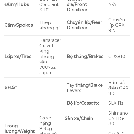
Đùm/Hubs
đĩa Giant
dĩa/Front
N/A
S-R2
Derailleur
Chuyển
Thép
Chuyển líp/Rear
Căm/Spokes
líp GRX
không gỉ
Derailleur
817
Panaracer
Gravel
King
Lốp xe/Tires
không
Bộ thắng/Brakes
GRX810
săm
700×32
Japan
Bấm xả
Tay thắng/Brake
KHÁC
điện GRX
Levers
815
Bộ líp/Cassette
SLX 11s
Shimano
Cả xe
Sên xe/Chain
CN HG-
nặng
801
Trọng
8.9kg
lượng/Weight
Grx 810