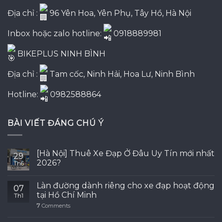
Địa chỉ :
96 Yên Hoa, Yên Phụ, Tây Hồ, Hà Nội
Inbox hoặc zalo hotline:
0918889981
BIKEPLUS NINH BÌNH
Địa chỉ :
Tam cốc, Ninh Hải, Hoa Lư, Ninh Bình
Hotline:
0982588864
BÀI VIẾT ĐÁNG CHÚ Ý
[Hà Nội] Thuê Xe Đạp Ở Đâu Uy Tín mới nhất
29
2026?
Th6
Làn đường dành riêng cho xe đạp hoạt động
07
tại Hồ Chí Minh
Th1
7
Comments