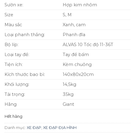
Sườn xe:
Hợp kim nhôm
là:
tại
8,500,000₫.
là:
Size
S, M
6,500,000₫.
Màu sắc
Xanh, cam
Loại phanh thắng:
Phanh đĩa
Bộ líp:
ALVAS 10 Tốc độ 11-36T
Loại tay đề:
Tay đề bấm
Tiện ích:
Kèm chuông
Kích thước bao bì:
140x80x20cm
Khối lượng:
14,5kg
Tải trọng:
35kg
Hãng
Giant
Hết hàng
Danh mục:
XE ĐẠP
,
XE ĐẠP ĐỊA HÌNH