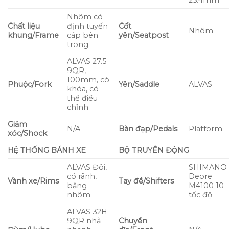
Nhôm có
Chất liệu
định tuyến
Cốt
Nhôm
khung/Frame
cáp bên
yên/Seatpost
trong
ALVAS 27.5
9QR,
100mm, có
Phuộc/Fork
Yên/Saddle
ALVAS
khóa, có
thể điều
chỉnh
Giảm
N/A
Bàn đạp/Pedals
Platform
xóc/Shock
HỆ THỐNG BÁNH XE
BỘ TRUYỀN ĐỘNG
ALVAS Đôi,
SHIMANO
có rãnh,
Deore
Vành xe/Rims
Tay đề/Shifters
bằng
M4100 10
nhôm
tốc độ
ALVAS 32H
9QR nhả
Chuyển