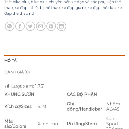
Thẻ:
bike plus
,
bike plus-chuyên bán xe đạp và các phụ kiện thể
thao
,
xe đạp - thiết bị thể thao
,
xe đạp giá rẻ
,
xe đạp thể dục
,
xe
đạp thể thao nữ
MÔ TẢ
ĐÁNH GIÁ (0)
Lượt xem:
1.751
KHUNG SƯỜN
CÁC BỘ PHẬN
Ghi
Nhôm
Kích cỡ/Sizes
S, M
đông/Handlebar
ALVAS
Giant
Màu
Xanh, cam
Pô tăng/Stem
Sport,
sắc/Colors
25.4mm