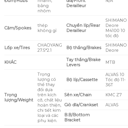
Đùm/Hubs
nhanh,
dĩa/Front
N/A
bằng
Derailleur
nhôm
SHIMANO
thép
Chuyển líp/Rear
Deore
Căm/Spokes
không gỉ
Derailleur
M4100 10
tốc độ
CHAOYANG
SHIMAN
Lốp xe/Tires
Bộ thắng/Brakes
27.5*2.1
Deore
Tay thắng/Brake
KHÁC
MTB
Levers
Trọng
ALVAS 10
lượng có
Bộ líp/Cassette
Tốc độ 11-
thể thay
36T
đổi dựa
Trọng
trên kích
Sên xe/Chain
KMC Z7
lượng/Weight
cỡ, chất liệu
Giò dĩa/Crankset
ALVAS
hoàn thiện,
chi tiết kim
B.B/Bottom
loại và các
Bracket
phụ kiện.