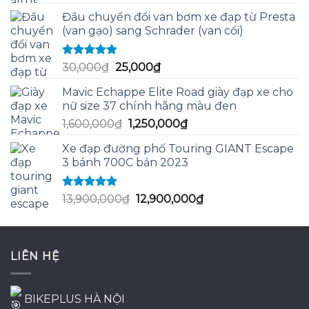
gốc
hiện
Đầu chuyển đổi van bơm xe đạp từ Presta
là:
tại
(van gạo) sang Schrader (van cối)
330,000₫.
là:
300,000₫.
Được xếp
Giá
Giá
30,000
₫
25,000
₫
hạng
5.00
5
gốc
hiện
sao
Mavic Echappe Elite Road giày đạp xe cho
là:
tại
nữ size 37 chính hãng màu đen
30,000₫.
là:
Giá
Giá
1,600,000
₫
1,250,000
₫
25,000₫.
gốc
hiện
Xe đạp đường phố Touring GIANT Escape
là:
tại
3 bánh 700C bản 2023
1,600,000₫.
là:
1,250,000₫.
Được xếp
Giá
Giá
13,900,000
₫
12,900,000
₫
hạng
5.00
5
gốc
hiện
sao
là:
tại
13,900,000₫.
là:
LIÊN HỆ
12,900,000₫.
BIKEPLUS HÀ NỘI