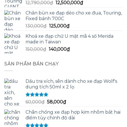
Giá
Giá
12,790,000
₫
12,500,000
₫
13,200,000₫.
gốc
hiện
Chắn bùn xe đạp dẻo cho xe đua, Touring,
là:
tại
Fixed bánh 700C
12,790,000₫.
là:
Giá
Giá
130,000
₫
125,000
₫
12,500,000₫.
gốc
hiện
Khoá xe đạp chữ U mật mã 4 số Merida
là:
tại
made in Taiwan
130,000₫.
là:
Giá
Giá
150,000
₫
140,000
₫
125,000₫.
gốc
hiện
là:
tại
SẢN PHẨM BÁN CHẠY
150,000₫.
là:
140,000₫.
Dầu tra xích, sên dành cho xe đạp Wolf's
dung tích 50ml x 2 lọ
Được xếp
Giá
Giá
60,000
₫
58,000
₫
hạng
5.00
5
gốc
hiện
sao
Chân chống xe đạp hợp kim nhôm bắt hai
là:
tại
điểm tùy chỉnh độ dài
60,000₫.
là:
58,000₫.