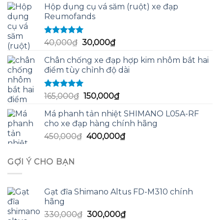
sao
Hộp dụng cụ vá săm (ruột) xe đạp
là:
tại
Reumofands
320,000₫.
là:
300,000₫.
Được xếp
Giá
Giá
40,000
₫
30,000
₫
hạng
5.00
5
gốc
hiện
sao
Chân chống xe đạp hợp kim nhôm bắt hai
là:
tại
điểm tùy chỉnh độ dài
40,000₫.
là:
30,000₫.
Được xếp
Giá
Giá
165,000
₫
150,000
₫
hạng
5.00
5
gốc
hiện
sao
Má phanh tản nhiệt SHIMANO L05A-RF
là:
tại
cho xe đạp hàng chính hãng
165,000₫.
là:
Giá
Giá
450,000
₫
400,000
₫
150,000₫.
gốc
hiện
là:
tại
GỢI Ý CHO BẠN
450,000₫.
là:
400,000₫.
Gạt đĩa Shimano Altus FD-M310 chính
hãng
Giá
Giá
330,000
₫
300,000
₫