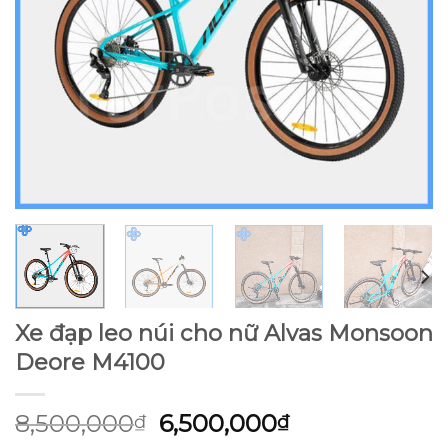
Xe đạp leo núi cho nữ Alvas Monsoon
Deore M4100
Giá
Giá
8,500,000
6,500,000
₫
₫
gốc
hiện