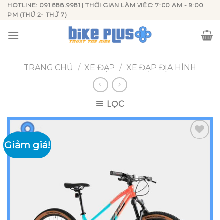
Skip
HOTLINE: 091.888.9981 | THỜI GIAN LÀM VIỆC: 7:00 AM - 9:00
PM (THỨ 2- THỨ 7)
to
content
TRANG CHỦ
/
XE ĐẠP
/
XE ĐẠP ĐỊA HÌNH
LỌC
Giảm giá!
Add to
wishlist