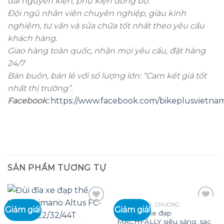
đai nguyên kiện, phụ kiện đồng bộ.
Đội ngũ nhân viên chuyên nghiệp, giàu kinh
nghiệm, tư vấn và sửa chữa tốt nhất theo yêu cầu
khách hàng.
Giao hàng toàn quốc, nhận mọi yêu cầu, đặt hàng
24/7
Bán buôn, bán lẻ với số lượng lớn: “Cam kết giá tốt
nhất thị trường”.
Facebook:
https://www.facebook.com/bikeplusvietna
SẢN PHẨM TƯƠNG TỰ
ĐÈN XE ĐẠP, CHUÔNG
Giảm giá!
Giảm giá!
Đèn pha xe đạp
MACHFALLY siêu sáng, sạc