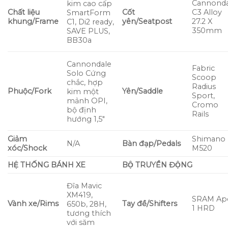
Cannonda
kim cao cấp
Chất liệu
Cốt
C3 Alloy
SmartForm
khung/Frame
yên/Seatpost
27.2 X
C1, Di2 ready,
350mm
SAVE PLUS,
BB30a
Cannondale
Fabric
Solo Cứng
Scoop
chắc, hợp
Radius
Phuộc/Fork
Yên/Saddle
kim một
Sport,
mảnh OPI,
Cromo
bộ định
Rails
hướng 1,5″
Giảm
Shimano
N/A
Bàn đạp/Pedals
xóc/Shock
M520
HỆ THỐNG BÁNH XE
BỘ TRUYỀN ĐỘNG
Đĩa Mavic
XM419,
SRAM Ap
Vành xe/Rims
Tay đề/Shifters
650b, 28H,
1 HRD
tương thích
với săm