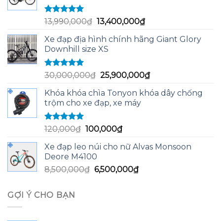
Được xếp
Giá
Giá
13,990,000
₫
13,400,000
₫
hạng
5.00
5
gốc
hiện
sao
Xe đạp địa hình chính hãng Giant Glory
là:
tại
Downhill size XS
13,990,000₫.
là:
13,400,000₫.
Được xếp
Giá
Giá
30,000,000
₫
25,900,000
₫
hạng
5.00
5
gốc
hiện
sao
Khóa khóa chìa Tonyon khóa dây chống
là:
tại
trộm cho xe đạp, xe máy
30,000,000₫.
là:
25,900,000₫.
Được xếp
Giá
Giá
120,000
₫
100,000
₫
hạng
5.00
5
gốc
hiện
sao
Xe đạp leo núi cho nữ Alvas Monsoon
là:
tại
Deore M4100
120,000₫.
là:
Giá
Giá
8,500,000
₫
6,500,000
₫
100,000₫.
gốc
hiện
là:
tại
GỢI Ý CHO BẠN
8,500,000₫.
là:
6,500,000₫.