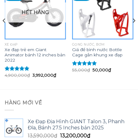
Add to
Add to
wishlist
wishlist
HẾT HÀNG
XE ĐẠP
GỌNG NƯỚC, BƠM
Xe đạp trẻ em Giant
Giá để bình nước Bottle
Animator bánh 12 inches bản
Cage gắn khung xe đạp
2022
Giá
Giá
55,000
₫
50,000
₫
Được xếp
gốc
hiện
Giá
Giá
4,900,000
₫
3,992,000
₫
hạng
5.00
5
Được xếp
là:
tại
gốc
hiện
sao
hạng
5.00
5
55,000₫.
là:
là:
tại
sao
50,000₫.
4,900,000₫.
là:
₫.
3,992,000₫.
HÀNG MỚI VỀ
Xe Đạp Địa Hình GIANT Talon 3, Phanh
Đĩa, Bánh 27.5 Inches bản 2025
Giá
Giá
13,590,000
₫
13,200,000
₫