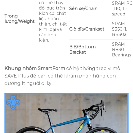
có thể thay
SRAM PC
đổi dựa trên
Sên xe/Chain
1110, 11-
kích cỡ, chất
speed
Trọng
liệu hoàn
lượng/Weight
SRAM
thiện, chi tiết
Giò dĩa/Crankset
S350-1,
kim loại và
BB30a
các phụ
kiện.
SRAM
B.B/Bottom
BB30
Bracket
Bearings
Khung nhôm SmartForm
có hệ thống treo vi mô
SAVE Plus để bạn có thể khám phá những con
đường ít người đi lại.