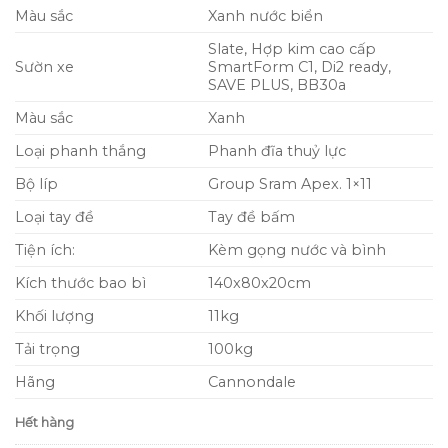
Màu sắc
Xanh nước biển
là:
tại
33,000,000₫.
là:
Slate, Hợp kim cao cấp
26,000,00
Sườn xe
SmartForm C1, Di2 ready,
SAVE PLUS, BB30a
Màu sắc
Xanh
Loại phanh thắng
Phanh đĩa thuỷ lực
Bộ líp
Group Sram Apex. 1×11
Loại tay đề
Tay đề bấm
Tiện ích:
Kèm gọng nước và bình
Kích thước bao bì
140x80x20cm
Khối lượng
11kg
Tải trọng
100kg
Hãng
Cannondale
Hết hàng