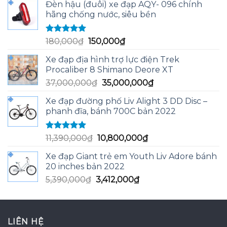
Đèn hậu (đuôi) xe đạp AQY- 096 chính
hãng chống nước, siêu bền
Được xếp
Giá
Giá
180,000
₫
150,000
₫
hạng
5.00
5
gốc
hiện
sao
Xe đạp địa hình trợ lực điện Trek
là:
tại
Procaliber 8 Shimano Deore XT
180,000₫.
là:
Giá
Giá
37,000,000
₫
35,000,000
₫
150,000₫.
gốc
hiện
Xe đạp đường phố Liv Alight 3 DD Disc –
là:
tại
phanh đĩa, bánh 700C bản 2022
37,000,000₫.
là:
35,000,000₫.
Được xếp
Giá
Giá
11,390,000
₫
10,800,000
₫
hạng
5.00
5
gốc
hiện
sao
Xe đạp Giant trẻ em Youth Liv Adore bánh
là:
tại
20 inches bản 2022
11,390,000₫.
là:
Giá
Giá
5,390,000
₫
3,412,000
₫
10,800,000₫.
gốc
hiện
là:
tại
5,390,000₫.
là:
LIÊN HỆ
3,412,000₫.