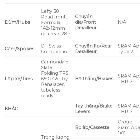
Lefty 50
Chuyển
Road front,
Đùm/Hubs
dĩa/Front
N/A
Formula
Derailleur
142x12mm
qua rear, 28h
DT Swiss
Chuyển líp/Rear
SRAM Ap
Căm/Spokes
Competition
Derailleur
Type 2.1
Cannondale
Slate
Folding TRS,
SRAM Ap
Lốp xe/Tires
650x42c, by
Bộ thắng/Brakes
1 HRD
Panaracer,
tubeless
ready
Tay thắng/Brake
SRAM Ap
KHÁC
Levers
1 HRD
Group
Bộ líp/Cassette
Sram Ape
1×11
Trọng lượng