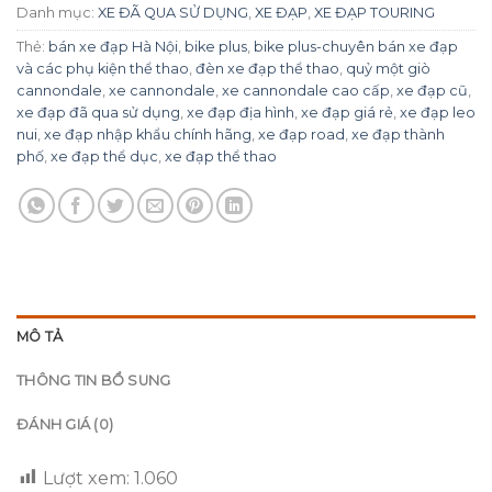
Danh mục:
XE ĐÃ QUA SỬ DỤNG
,
XE ĐẠP
,
XE ĐẠP TOURING
Thẻ:
bán xe đạp Hà Nội
,
bike plus
,
bike plus-chuyên bán xe đạp
và các phụ kiện thể thao
,
đèn xe đạp thể thao
,
quỷ một giò
cannondale
,
xe cannondale
,
xe cannondale cao cấp
,
xe đạp cũ
,
xe đạp đã qua sử dụng
,
xe đạp địa hình
,
xe đạp giá rẻ
,
xe đạp leo
nui
,
xe đạp nhập khẩu chính hãng
,
xe đạp road
,
xe đạp thành
phố
,
xe đạp thể dục
,
xe đạp thể thao
MÔ TẢ
THÔNG TIN BỔ SUNG
ĐÁNH GIÁ (0)
Lượt xem:
1.060