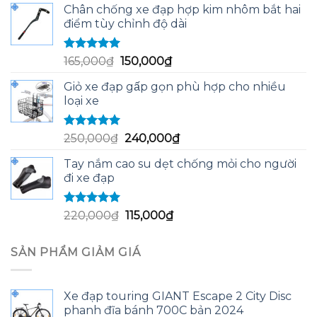
sao
Chân chống xe đạp hợp kim nhôm bắt hai
là:
tại
điểm tùy chỉnh độ dài
60,000₫.
là:
58,000₫.
Được xếp
Giá
Giá
165,000
₫
150,000
₫
hạng
5.00
5
gốc
hiện
sao
Giỏ xe đạp gấp gọn phù hợp cho nhiều
là:
tại
loại xe
165,000₫.
là:
150,000₫.
Được xếp
Giá
Giá
250,000
₫
240,000
₫
hạng
5.00
5
gốc
hiện
sao
Tay nắm cao su dẹt chống mỏi cho người
là:
tại
đi xe đạp
250,000₫.
là:
240,000₫.
Được xếp
Giá
Giá
220,000
₫
115,000
₫
hạng
5.00
5
gốc
hiện
sao
là:
tại
SẢN PHẨM GIẢM GIÁ
220,000₫.
là:
115,000₫.
Xe đạp touring GIANT Escape 2 City Disc
phanh đĩa bánh 700C bản 2024