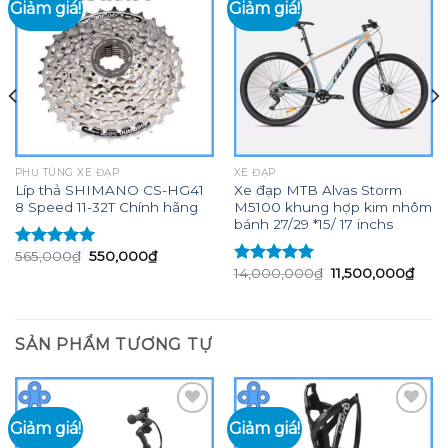
Giảm giá!
Giảm giá!
Add to
Add to
wishlist
wishlist
PHỤ TÙNG XE ĐẠP
XE ĐẠP
Líp thả SHIMANO CS-HG41
Xe đạp MTB Alvas Storm
8 Speed 11-32T Chính hãng
M5100 khung hợp kim nhôm
bánh 27/29 *15/ 17 inchs
Giá
Giá
565,000
₫
550,000
₫
Được xếp
gốc
hiện
Giá
Giá
14,000,000
₫
11,500,000
₫
hạng
5.00
5
Được xếp
là:
tại
gốc
hiện
sao
hạng
5.00
5
565,000₫.
là:
là:
tại
00,000₫.
550,000₫.
sao
14,000,000₫.
là:
11,5
SẢN PHẨM TƯƠNG TỰ
Giảm giá!
Giảm giá!