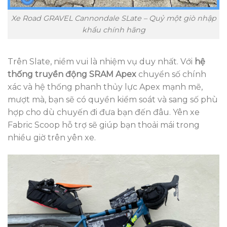
Xe Road GRAVEL Cannondale SLate – Quỷ một giò nhập
khẩu chính hãng
Trên Slate, niềm vui là nhiệm vụ duy nhất. Với
hệ
thống truyền động SRAM Apex
chuyển số chính
xác và hệ thống phanh thủy lực Apex mạnh mẽ,
mượt mà, bạn sẽ có quyền kiểm soát và sang số phù
hợp cho dù chuyến đi đưa bạn đến đâu. Yên xe
Fabric Scoop hỗ trợ sẽ giúp bạn thoải mái trong
nhiều giờ trên yên xe.