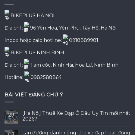
BIKEPLUS HÀ NỘI
Địa chỉ :
96 Yên Hoa, Yên Phụ, Tây Hồ, Hà Nội
Inbox hoặc zalo hotline:
0918889981
BIKEPLUS NINH BÌNH
Địa chỉ :
Tam cốc, Ninh Hải, Hoa Lư, Ninh Bình
Hotline:
0982588864
BÀI VIẾT ĐÁNG CHÚ Ý
[Hà Nội] Thuê Xe Đạp Ở Đâu Uy Tín mới nhất
29
2026?
Th6
Làn đường dành riêng cho xe đạp hoạt động
07