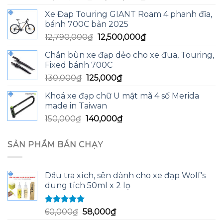
gốc
hiện
Xe Đạp Touring GIANT Roam 4 phanh đĩa,
là:
tại
bánh 700C bản 2025
13,590,000₫.
là:
Giá
Giá
12,790,000
₫
12,500,000
₫
13,200,000₫.
gốc
hiện
Chắn bùn xe đạp dẻo cho xe đua, Touring,
là:
tại
Fixed bánh 700C
12,790,000₫.
là:
Giá
Giá
130,000
₫
125,000
₫
12,500,000₫.
gốc
hiện
Khoá xe đạp chữ U mật mã 4 số Merida
là:
tại
made in Taiwan
130,000₫.
là:
Giá
Giá
150,000
₫
140,000
₫
125,000₫.
gốc
hiện
là:
tại
SẢN PHẨM BÁN CHẠY
150,000₫.
là:
140,000₫.
Dầu tra xích, sên dành cho xe đạp Wolf's
dung tích 50ml x 2 lọ
Được xếp
Giá
Giá
60,000
₫
58,000
₫
hạng
5.00
5
gốc
hiện