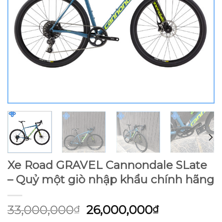
Xe Road GRAVEL Cannondale SLate
– Quỷ một giò nhập khẩu chính hãng
Giá
Giá
33,000,000
26,000,000
₫
₫
gốc
hiện