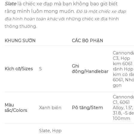
Slate
là chiếc xe đạp mà bạn không bao giờ biết
rằng mình luôn mong muốn.
Đó là một chiếc xe đạp
địa hình hoàn toàn khác
với những chiếc xe địa hình
thông thường.
KHUNG SƯỜN
CÁC BỘ PHẬN
Cannonda
C3, Hợp
kim 6061
Ghi
Kích cỡ/Sizes
S
rãnh Hợp
đông/Handlebar
kim có r
6061, Nh
gọn
Cannonda
C1, 6061
Màu
Xanh biển
Pô tăng/Stem
Alloy, 1.5″,
sắc/Colors
31.8, -5 d
100mm
Slate, Hợp