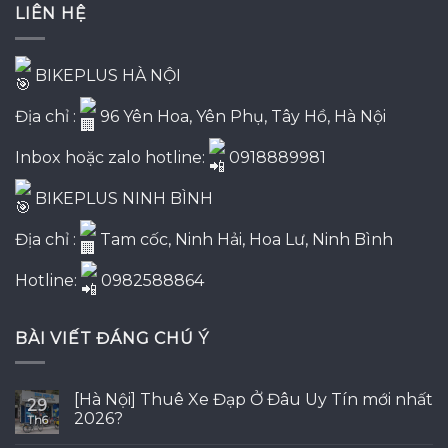
LIÊN HỆ
1,600,000₫.
BIKEPLUS HÀ NỘI
Địa chỉ :
96 Yên Hoa, Yên Phụ, Tây Hồ, Hà Nội
Inbox hoặc zalo hotline:
0918889981
BIKEPLUS NINH BÌNH
Địa chỉ :
Tam cốc, Ninh Hải, Hoa Lư, Ninh Bình
Hotline:
0982588864
BÀI VIẾT ĐÁNG CHÚ Ý
[Hà Nội] Thuê Xe Đạp Ở Đâu Uy Tín mới nhất
29
2026?
Th6