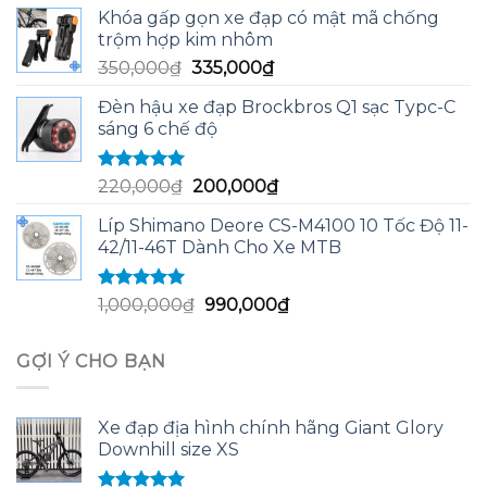
gốc
hiện
Khóa gấp gọn xe đạp có mật mã chống
là:
tại
trộm hợp kim nhôm
235,000₫.
là:
Giá
Giá
350,000
₫
335,000
₫
220,000₫.
gốc
hiện
Đèn hậu xe đạp Brockbros Q1 sạc Typc-C
là:
tại
sáng 6 chế độ
350,000₫.
là:
335,000₫.
Được xếp
Giá
Giá
220,000
₫
200,000
₫
hạng
5.00
5
gốc
hiện
sao
Líp Shimano Deore CS-M4100 10 Tốc Độ 11-
là:
tại
42/11-46T Dành Cho Xe MTB
220,000₫.
là:
200,000₫.
Được xếp
Giá
Giá
1,000,000
₫
990,000
₫
hạng
5.00
5
gốc
hiện
sao
là:
tại
GỢI Ý CHO BẠN
1,000,000₫.
là:
990,000₫.
Xe đạp địa hình chính hãng Giant Glory
Downhill size XS