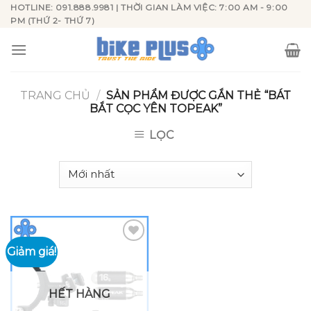
Skip
HOTLINE: 091.888.9981 | THỜI GIAN LÀM VIỆC: 7:00 AM - 9:00
PM (THỨ 2- THỨ 7)
to
content
TRANG CHỦ
/
SẢN PHẨM ĐƯỢC GẮN THẺ “BÁT
BẮT CỌC YÊN TOPEAK”
LỌC
Giảm giá!
Add to
wishlist
HẾT HÀNG