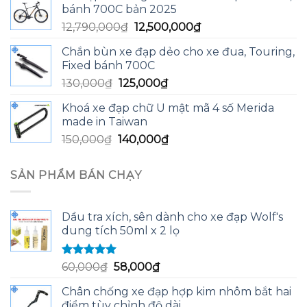
bánh 700C bản 2025
13,590,000₫.
là:
Giá
Giá
12,790,000
₫
12,500,000
₫
13,200,000₫.
gốc
hiện
Chắn bùn xe đạp dẻo cho xe đua, Touring,
là:
tại
Fixed bánh 700C
12,790,000₫.
là:
Giá
Giá
130,000
₫
125,000
₫
12,500,000₫.
gốc
hiện
Khoá xe đạp chữ U mật mã 4 số Merida
là:
tại
made in Taiwan
130,000₫.
là:
Giá
Giá
150,000
₫
140,000
₫
125,000₫.
gốc
hiện
là:
tại
SẢN PHẨM BÁN CHẠY
150,000₫.
là:
140,000₫.
Dầu tra xích, sên dành cho xe đạp Wolf's
dung tích 50ml x 2 lọ
Được xếp
Giá
Giá
60,000
₫
58,000
₫
hạng
5.00
5
gốc
hiện
sao
Chân chống xe đạp hợp kim nhôm bắt hai
là:
tại
điểm tùy chỉnh độ dài