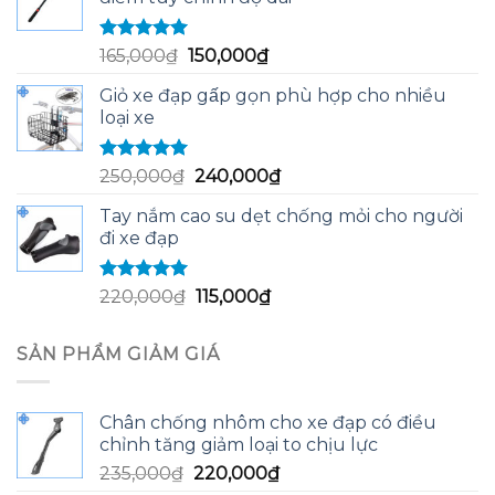
60,000₫.
là:
58,000₫.
Được xếp
Giá
Giá
165,000
₫
150,000
₫
hạng
5.00
5
gốc
hiện
sao
Giỏ xe đạp gấp gọn phù hợp cho nhiều
là:
tại
loại xe
165,000₫.
là:
150,000₫.
Được xếp
Giá
Giá
250,000
₫
240,000
₫
hạng
5.00
5
gốc
hiện
sao
Tay nắm cao su dẹt chống mỏi cho người
là:
tại
đi xe đạp
250,000₫.
là:
240,000₫.
Được xếp
Giá
Giá
220,000
₫
115,000
₫
hạng
5.00
5
gốc
hiện
sao
là:
tại
SẢN PHẨM GIẢM GIÁ
220,000₫.
là:
115,000₫.
Chân chống nhôm cho xe đạp có điều
chỉnh tăng giảm loại to chịu lực
Giá
Giá
235,000
₫
220,000
₫