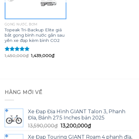
GỌNG NƯỚC, BƠM
Topeak Tri-Backup Elite giá
bắt gọng bình nước gắn sau
yên xe đạp kèm bình CO2
Giá
Giá
1,450,000
₫
1,439,000
₫
Được xếp
gốc
hiện
hạng
5.00
5
là:
tại
sao
1,450,000₫.
là:
1,439,000₫.
HÀNG MỚI VỀ
Xe Đạp Địa Hình GIANT Talon 3, Phanh
Đĩa, Bánh 27.5 Inches bản 2025
Giá
Giá
13,590,000
₫
13,200,000
₫
gốc
hiện
Xe Đạp Touring GIANT Roam 4 phanh đĩa,
là:
tại