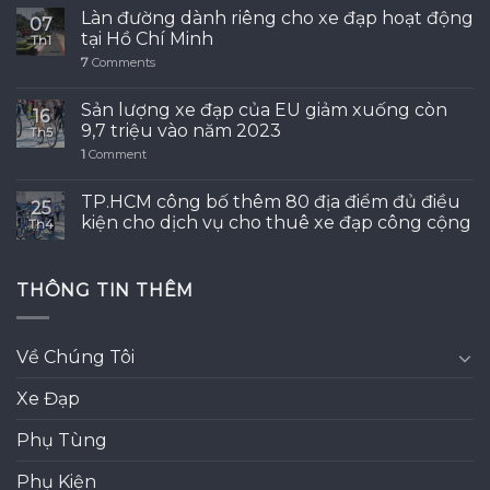
Làn đường dành riêng cho xe đạp hoạt động
07
tại Hồ Chí Minh
Th1
7
Comments
Sản lượng xe đạp của EU giảm xuống còn
16
9,7 triệu vào năm 2023
Th5
1
Comment
TP.HCM công bố thêm 80 địa điểm đủ điều
25
kiện cho dịch vụ cho thuê xe đạp công cộng
Th4
THÔNG TIN THÊM
Về Chúng Tôi
Xe Đạp
Phụ Tùng
Phụ Kiện