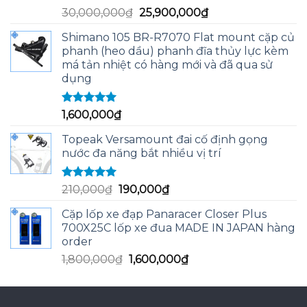
Được xếp
Giá
Giá
30,000,000
₫
25,900,000
₫
hạng
5.00
5
gốc
hiện
sao
Shimano 105 BR-R7070 Flat mount cặp củ
là:
tại
phanh (heo dầu) phanh đĩa thủy lực kèm
30,000,000₫.
là:
má tản nhiệt có hàng mới và đã qua sử
25,900,000₫.
dụng
Được xếp
1,600,000
₫
hạng
5.00
5
sao
Topeak Versamount đai cố định gọng
nước đa năng bắt nhiều vị trí
Được xếp
Giá
Giá
210,000
₫
190,000
₫
hạng
5.00
5
gốc
hiện
sao
Cặp lốp xe đạp Panaracer Closer Plus
là:
tại
700X25C lốp xe đua MADE IN JAPAN hàng
210,000₫.
là:
order
190,000₫.
Giá
Giá
1,800,000
₫
1,600,000
₫
gốc
hiện
là:
tại
1,800,000₫.
là: