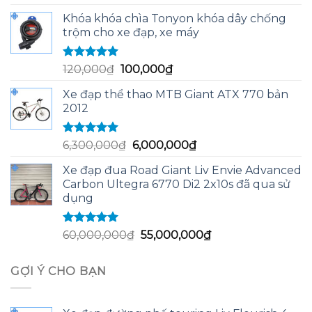
hạng
5.00
5
gốc
hiện
sao
Khóa khóa chìa Tonyon khóa dây chống
là:
tại
trộm cho xe đạp, xe máy
1,500,000₫.
là:
1,350,000₫.
Được xếp
Giá
Giá
120,000
₫
100,000
₫
hạng
5.00
5
gốc
hiện
sao
Xe đạp thể thao MTB Giant ATX 770 bản
là:
tại
2012
120,000₫.
là:
100,000₫.
Được xếp
Giá
Giá
6,300,000
₫
6,000,000
₫
hạng
5.00
5
gốc
hiện
sao
Xe đạp đua Road Giant Liv Envie Advanced
là:
tại
Carbon Ultegra 6770 Di2 2x10s đã qua sử
6,300,000₫.
là:
dụng
6,000,000₫.
Được xếp
Giá
Giá
60,000,000
₫
55,000,000
₫
hạng
5.00
5
gốc
hiện
sao
là:
tại
GỢI Ý CHO BẠN
60,000,000₫.
là:
55,000,000₫.