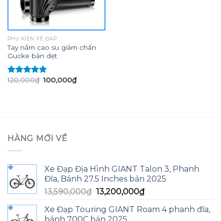
PHỤ KIỆN XE ĐẠP
Tay nắm cao su giảm chấn
Gucke bản dẹt
Giá
Giá
120,000
₫
100,000
₫
Được xếp
gốc
hiện
hạng
5.00
5
là:
tại
sao
120,000₫.
là:
100,000₫.
HÀNG MỚI VỀ
Xe Đạp Địa Hình GIANT Talon 3, Phanh
Đĩa, Bánh 27.5 Inches bản 2025
Giá
Giá
13,590,000
₫
13,200,000
₫
gốc
hiện
Xe Đạp Touring GIANT Roam 4 phanh đĩa,
là:
tại
bánh 700C bản 2025