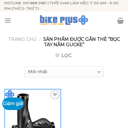
Skip
HOTLINE: 091.888.9981 | THỜI GIAN LÀM VIỆC: 7:00 AM - 9:00
PM (THỨ 2- THỨ 7)
to
content
TRANG CHỦ
/
SẢN PHẨM ĐƯỢC GẮN THẺ “BỌC
TAY NẮM GUCKE”
LỌC
Giảm giá!
Add to
wishlist