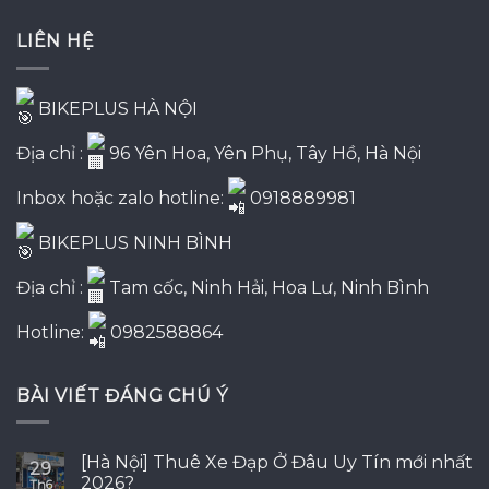
2,500,000₫.
là:
LIÊN HỆ
1,900,000₫.
BIKEPLUS HÀ NỘI
Địa chỉ :
96 Yên Hoa, Yên Phụ, Tây Hồ, Hà Nội
Inbox hoặc zalo hotline:
0918889981
BIKEPLUS NINH BÌNH
Địa chỉ :
Tam cốc, Ninh Hải, Hoa Lư, Ninh Bình
Hotline:
0982588864
BÀI VIẾT ĐÁNG CHÚ Ý
[Hà Nội] Thuê Xe Đạp Ở Đâu Uy Tín mới nhất
29
2026?
Th6