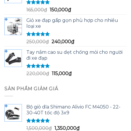
58,000₫.
Được xếp
Giá
Giá
165,000
₫
150,000
₫
hạng
5.00
5
gốc
hiện
sao
Giỏ xe đạp gấp gọn phù hợp cho nhiều
là:
tại
loại xe
165,000₫.
là:
150,000₫.
Được xếp
Giá
Giá
250,000
₫
240,000
₫
hạng
5.00
5
gốc
hiện
sao
Tay nắm cao su dẹt chống mỏi cho người
là:
tại
đi xe đạp
250,000₫.
là:
240,000₫.
Được xếp
Giá
Giá
220,000
₫
115,000
₫
hạng
5.00
5
gốc
hiện
sao
là:
tại
SẢN PHẨM GIẢM GIÁ
220,000₫.
là:
115,000₫.
Bộ giò dĩa Shimano Alivio FC M4050 - 22-
30-40T tốc độ 3x9
Được xếp
Giá
Giá
1,500,000
₫
1,350,000
₫