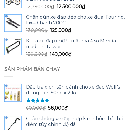
13,590,000₫.
là:
Giá
Giá
12,790,000
₫
12,500,000
₫
13,200,000₫.
gốc
hiện
Chắn bùn xe đạp dẻo cho xe đua, Touring,
là:
tại
Fixed bánh 700C
12,790,000₫.
là:
Giá
Giá
130,000
₫
125,000
₫
12,500,000₫.
gốc
hiện
Khoá xe đạp chữ U mật mã 4 số Merida
là:
tại
made in Taiwan
130,000₫.
là:
Giá
Giá
150,000
₫
140,000
₫
125,000₫.
gốc
hiện
là:
tại
SẢN PHẨM BÁN CHẠY
150,000₫.
là:
140,000₫.
Dầu tra xích, sên dành cho xe đạp Wolf's
dung tích 50ml x 2 lọ
Được xếp
Giá
Giá
60,000
₫
58,000
₫
hạng
5.00
5
gốc
hiện
sao
Chân chống xe đạp hợp kim nhôm bắt hai
là:
tại
điểm tùy chỉnh độ dài
60,000₫.
là: