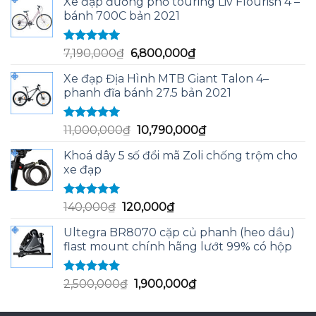
Xe đạp đường phố touring Liv Flourish 4 –
bánh 700C bản 2021
Được xếp
Giá
Giá
7,190,000
₫
6,800,000
₫
hạng
5.00
5
gốc
hiện
sao
Xe đạp Địa Hình MTB Giant Talon 4–
là:
tại
phanh đĩa bánh 27.5 bản 2021
7,190,000₫.
là:
6,800,000₫.
Được xếp
Giá
Giá
11,000,000
₫
10,790,000
₫
hạng
5.00
5
gốc
hiện
sao
Khoá dây 5 số đổi mã Zoli chống trộm cho
là:
tại
xe đạp
11,000,000₫.
là:
10,790,000₫.
Được xếp
Giá
Giá
140,000
₫
120,000
₫
hạng
5.00
5
gốc
hiện
sao
Ultegra BR8070 cặp củ phanh (heo dầu)
là:
tại
flast mount chính hãng lướt 99% có hộp
140,000₫.
là:
120,000₫.
Được xếp
Giá
Giá
2,500,000
₫
1,900,000
₫
hạng
5.00
5
gốc
hiện
sao
là:
tại