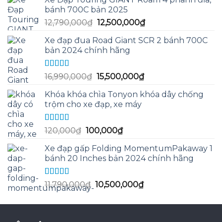
bánh 700C bản 2025
Giá
Giá
12,790,000
₫
12,500,000
₫
gốc
hiện
Xe đạp đua Road Giant SCR 2 bánh 700C
là:
tại
bản 2024 chính hãng
12,790,000₫.
là:
12,500,000₫.
Được xếp
Giá
Giá
16,990,000
₫
15,500,000
₫
hạng
5.00
5
gốc
hiện
sao
Khóa khóa chìa Tonyon khóa dây chống
là:
tại
trộm cho xe đạp, xe máy
16,990,000₫.
là:
15,500,000₫.
Được xếp
Giá
Giá
120,000
₫
100,000
₫
hạng
5.00
5
gốc
hiện
sao
Xe đạp gấp Folding MomentumPakaway 1
là:
tại
bánh 20 Inches bản 2024 chính hãng
120,000₫.
là:
100,000₫.
Được xếp
Giá
Giá
11,790,000
₫
10,500,000
₫
hạng
5.00
5
gốc
hiện
sao
là:
tại
11,790,000₫.
là: