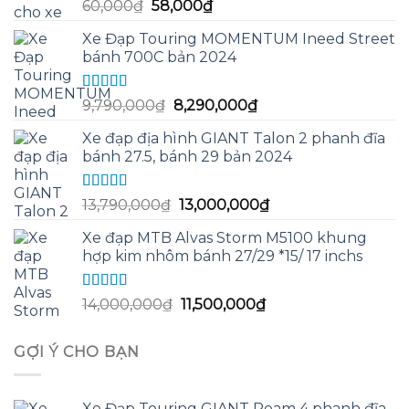
Được xếp
Giá
Giá
60,000
₫
58,000
₫
hạng
5.00
5
gốc
hiện
sao
Xe Đạp Touring MOMENTUM Ineed Street
là:
tại
bánh 700C bản 2024
60,000₫.
là:
58,000₫.
Được xếp
Giá
Giá
9,790,000
₫
8,290,000
₫
hạng
5.00
5
gốc
hiện
sao
Xe đạp địa hình GIANT Talon 2 phanh đĩa
là:
tại
bánh 27.5, bánh 29 bản 2024
9,790,000₫.
là:
8,290,000₫.
Được xếp
Giá
Giá
13,790,000
₫
13,000,000
₫
hạng
5.00
5
gốc
hiện
sao
Xe đạp MTB Alvas Storm M5100 khung
là:
tại
hợp kim nhôm bánh 27/29 *15/ 17 inchs
13,790,000₫.
là:
13,000,000₫.
Được xếp
Giá
Giá
14,000,000
₫
11,500,000
₫
hạng
5.00
5
gốc
hiện
sao
là:
tại
GỢI Ý CHO BẠN
14,000,000₫.
là:
11,500,000₫.
Xe Đạp Touring GIANT Roam 4 phanh đĩa,