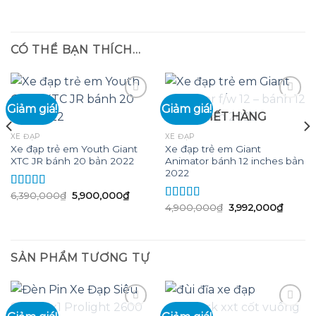
CÓ THỂ BẠN THÍCH…
Giảm giá!
Giảm giá!
HẾT HÀNG
Add to
Add to
XE ĐẠP
XE ĐẠP
wishlist
wishlist
Xe đạp trẻ em Youth Giant
Xe đạp trẻ em Giant
XTC JR bánh 20 bản 2022
Animator bánh 12 inches bản
2022
Giá
Giá
6,390,000
₫
5,900,000
₫
Được xếp
gốc
hiện
Giá
Giá
hạng
5.00
5
4,900,000
₫
3,992,000
₫
Được xếp
là:
tại
00,000₫.
gốc
hiện
sao
hạng
5.00
5
6,390,000₫.
là:
là:
tại
sao
5,900,000₫.
4,900,000₫.
là:
3,992,
SẢN PHẨM TƯƠNG TỰ