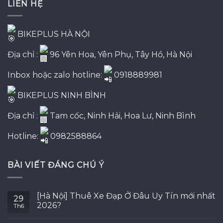
LIÊN HỆ
10,500,000₫.
BIKEPLUS HÀ NỘI
Địa chỉ :
96 Yên Hoa, Yên Phụ, Tây Hồ, Hà Nội
Inbox hoặc zalo hotline:
0918889981
BIKEPLUS NINH BÌNH
Địa chỉ :
Tam cốc, Ninh Hải, Hoa Lư, Ninh Bình
Hotline:
0982588864
BÀI VIẾT ĐÁNG CHÚ Ý
[Hà Nội] Thuê Xe Đạp Ở Đâu Uy Tín mới nhất
29
2026?
Th6