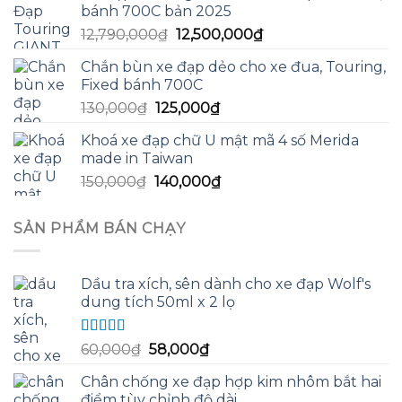
bánh 700C bản 2025
13,590,000₫.
là:
Giá
Giá
12,790,000
₫
12,500,000
₫
13,200,000₫.
gốc
hiện
Chắn bùn xe đạp dẻo cho xe đua, Touring,
là:
tại
Fixed bánh 700C
12,790,000₫.
là:
Giá
Giá
130,000
₫
125,000
₫
12,500,000₫.
gốc
hiện
Khoá xe đạp chữ U mật mã 4 số Merida
là:
tại
made in Taiwan
130,000₫.
là:
Giá
Giá
150,000
₫
140,000
₫
125,000₫.
gốc
hiện
là:
tại
SẢN PHẨM BÁN CHẠY
150,000₫.
là:
140,000₫.
Dầu tra xích, sên dành cho xe đạp Wolf's
dung tích 50ml x 2 lọ
Được xếp
Giá
Giá
60,000
₫
58,000
₫
hạng
5.00
5
gốc
hiện
sao
Chân chống xe đạp hợp kim nhôm bắt hai
là:
tại
điểm tùy chỉnh độ dài