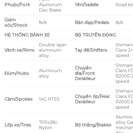
Phuộc/Fork
Aluminum
Yên/Saddle
Road bi
Disc Brake
Giảm
N/A
Bàn đạp/Pedals
N/A
xóc/Shock
HỆ THỐNG BÁNH XE
BỘ TRUYỀN ĐỘNG
Double layer
Shiman
Vành xe/Rims
aluminum
Tay đề/Shifters
Claris 2
alloy
speed
Shiman
Chuyển
Aluminum
Claris F
Đùm/Hubs
dĩa/Front
alloy
R2000 2
Derailleur
speed
Shiman
Chuyển líp/Rear
Claris F
Căm/Spokes
14G HTSS
Derailleur
R2000 
speed
Alumin
700x28c
alloy Gi
Lốp xe/Tires
Bộ thắng/Brakes
Nylon
mechani
disc