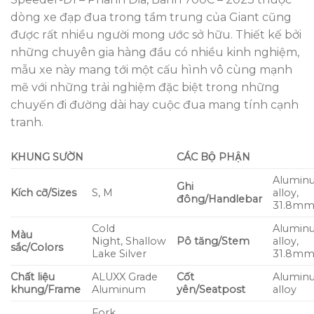
dòng xe đạp đua trong tầm trung của Giant cũng
được rất nhiều người mong ước sở hữu. Thiết kế bởi
những chuyên gia hàng đầu có nhiều kinh nghiệm,
mẫu xe này mang tới một cấu hình vô cùng mạnh
mẽ với những trải nghiệm đặc biệt trong những
chuyến đi đường dài hay cuộc đua mang tính cạnh
tranh.
KHUNG SƯỜN
CÁC BỘ PHẬN
Alumin
Ghi
Kích cỡ/Sizes
S, M
alloy,
đông/Handlebar
31.8m
Cold
Alumin
Màu
Night, Shallow
Pô tăng/Stem
alloy,
sắc/Colors
Lake Silver
31.8m
Chất liệu
ALUXX Grade
Cốt
Alumin
khung/Frame
Aluminum
yên/Seatpost
alloy
Fork