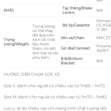
Tay thắng/Brake
KHÁC
N/A
Levers
Shiman
Bộ líp/Cassette
CS-HG5
Trọng lượng
11-28T
có thể thay
đổi dựa trên
Sên xe/Chain
KMC Z7
Trọng
kích cỡ, chất
lượng/Weight
liệu hoàn
Prowhe
Giò dĩa/Crankset
thiện, chi tiết
34/50T
kim loại và các
phụ kiện.
B.B/Bottom
N/A
Bracket
HƯỚNG DẪN CHỌN SIZE XE
Size S: dành cho người có chiều cao từ 1m60 – 1m72
Size M: dành cho người có chiều cao từ 1m70 – 1m82
Lưu ý: số đo chiều cao chỉ mang tính chất tương đối,