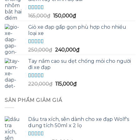
60,000₫.
là:
58,000₫.
Được xếp
Giá
Giá
165,000
₫
150,000
₫
hạng
5.00
5
gốc
hiện
sao
Giỏ xe đạp gấp gọn phù hợp cho nhiều
là:
tại
loại xe
165,000₫.
là:
150,000₫.
Được xếp
Giá
Giá
250,000
₫
240,000
₫
hạng
5.00
5
gốc
hiện
sao
Tay nắm cao su dẹt chống mỏi cho người
là:
tại
đi xe đạp
250,000₫.
là:
240,000₫.
Được xếp
Giá
Giá
220,000
₫
115,000
₫
hạng
5.00
5
gốc
hiện
sao
là:
tại
SẢN PHẨM GIẢM GIÁ
220,000₫.
là:
115,000₫.
Dầu tra xích, sên dành cho xe đạp Wolf's
dung tích 50ml x 2 lọ