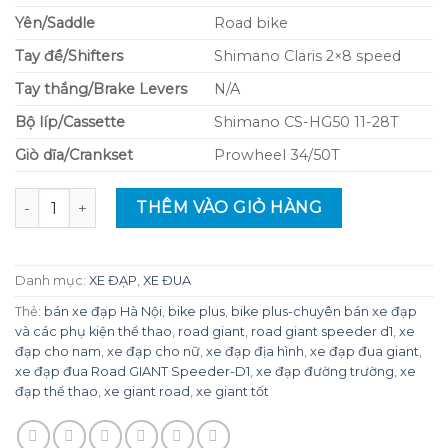
Yên/Saddle
Road bike
Tay đề/Shifters
Shimano Claris 2×8 speed
Tay thắng/Brake Levers
N/A
Bộ líp/Cassette
Shimano CS-HG50 11-28T
Giò dĩa/Crankset
Prowheel 34/50T
Xe đạp đua Road GIANT Speeder D1 phanh đĩa bánh 700C 
THÊM VÀO GIỎ HÀNG
Danh mục:
XE ĐẠP
,
XE ĐUA
Thẻ:
bán xe đạp Hà Nội
,
bike plus
,
bike plus-chuyên bán xe đạp
và các phụ kiện thể thao
,
road giant
,
road giant speeder d1
,
xe
đạp cho nam
,
xe đạp cho nữ
,
xe đạp địa hình
,
xe đạp đua giant
,
xe đạp đua Road GIANT Speeder-D1
,
xe đạp đường trường
,
xe
đạp thể thao
,
xe giant road
,
xe giant tốt