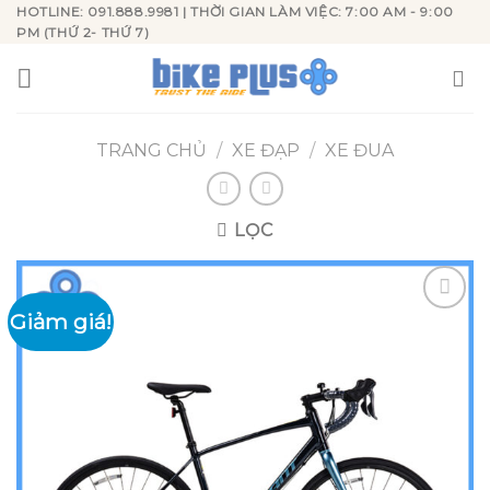
Skip
HOTLINE: 091.888.9981 | THỜI GIAN LÀM VIỆC: 7:00 AM - 9:00
PM (THỨ 2- THỨ 7)
to
content
TRANG CHỦ
/
XE ĐẠP
/
XE ĐUA
LỌC
Giảm giá!
Add to
wishlist