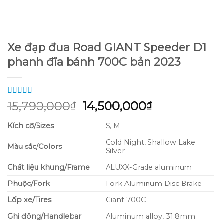
Xe đạp đua Road GIANT Speeder D1
phanh đĩa bánh 700C bản 2023
5.00
2
trên 5
Giá
Giá
15,790,000
14,500,000
₫
₫
dựa trên
gốc
hiện
đánh giá
Kích cỡ/Sizes
S, M
là:
tại
15,790,000₫.
là:
Cold Night, Shallow Lake
Màu sắc/Colors
14,500,000₫
Silver
Chất liệu khung/Frame
ALUXX-Grade aluminum
Phuộc/Fork
Fork Aluminum Disc Brake
Lốp xe/Tires
Giant 700C
Ghi đông/Handlebar
Aluminum alloy, 31.8mm