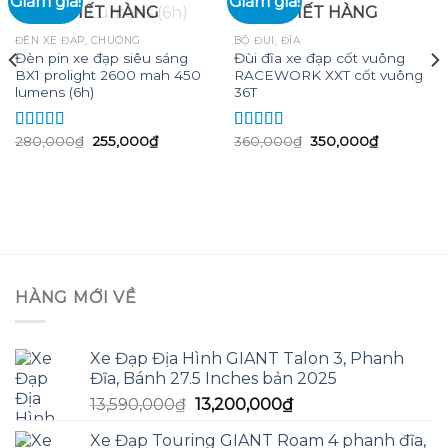
Giảm giá!
Giảm giá!
HẾT HÀNG
HẾT HÀNG
Add to
Add to
ĐÈN XE ĐẠP, CHUÔNG
BỘ ĐÙI, ĐĨA
wishlist
wishlist
Đèn pin xe đạp siêu sáng
Đùi đĩa xe đạp cốt vuông
BX1 prolight 2600 mah 450
RACEWORK XXT cốt vuông
lumens (6h)
36T
Giá
Giá
Giá
Giá
280,000
₫
255,000
₫
360,000
₫
350,000
₫
Được xếp
Được xếp
gốc
hiện
gốc
hiện
hạng
5.00
5
hạng
5.00
5
là:
tại
là:
tại
sao
sao
280,000₫.
là:
360,000₫.
là:
255,000₫.
350,000₫.
0₫.
HÀNG MỚI VỀ
Xe Đạp Địa Hình GIANT Talon 3, Phanh
Đĩa, Bánh 27.5 Inches bản 2025
Giá
Giá
13,590,000
₫
13,200,000
₫
gốc
hiện
Xe Đạp Touring GIANT Roam 4 phanh đĩa,
là:
tại