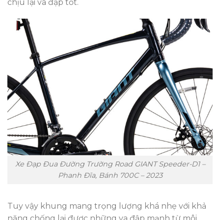
chịu lại va đập tốt.
Xe Đạp Đua Đường Trường Road GIANT Speeder-D1 –
Phanh Đĩa, Bánh 700C – 2023
Tuy vậy khung mang trọng lượng khá nhẹ với khả
năng chống lại được những va đập mạnh từ môi