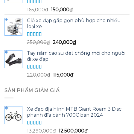
58,000₫.
Được xếp
Giá
Giá
165,000
₫
150,000
₫
hạng
5.00
5
gốc
hiện
sao
Giỏ xe đạp gấp gọn phù hợp cho nhiều
là:
tại
loại xe
165,000₫.
là:
150,000₫.
Được xếp
Giá
Giá
250,000
₫
240,000
₫
hạng
5.00
5
gốc
hiện
sao
Tay nắm cao su dẹt chống mỏi cho người
là:
tại
đi xe đạp
250,000₫.
là:
240,000₫.
Được xếp
Giá
Giá
220,000
₫
115,000
₫
hạng
5.00
5
gốc
hiện
sao
là:
tại
SẢN PHẨM GIẢM GIÁ
220,000₫.
là:
115,000₫.
Xe đạp địa hình MTB Giant Roam 3 Disc
phanh đĩa bánh 700C bản 2024
Được xếp
Giá
Giá
13,290,000
₫
12,500,000
₫