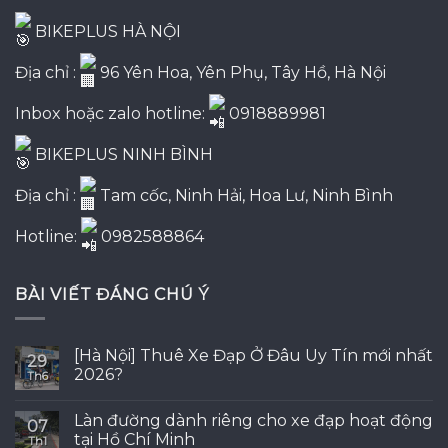
BIKEPLUS HÀ NỘI
Địa chỉ :
96 Yên Hoa, Yên Phụ, Tây Hồ, Hà Nội
Inbox hoặc zalo hotline:
0918889981
BIKEPLUS NINH BÌNH
Địa chỉ :
Tam cốc, Ninh Hải, Hoa Lư, Ninh Bình
Hotline:
0982588864
BÀI VIẾT ĐÁNG CHÚ Ý
[Hà Nội] Thuê Xe Đạp Ở Đâu Uy Tín mới nhất
29
2026?
Th6
Làn đường dành riêng cho xe đạp hoạt động
07
tại Hồ Chí Minh
Th1