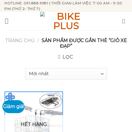
Skip
HOTLINE: 091.888.9981 | THỜI GIAN LÀM VIỆC: 7:00 AM - 9:00
PM (THỨ 2- THỨ 7)
to
content
TRANG CHỦ
/
SẢN PHẨM ĐƯỢC GẮN THẺ “GIỎ XE
ĐẠP”
LỌC
Giảm giá!
Add to
wishlist
HẾT HÀNG