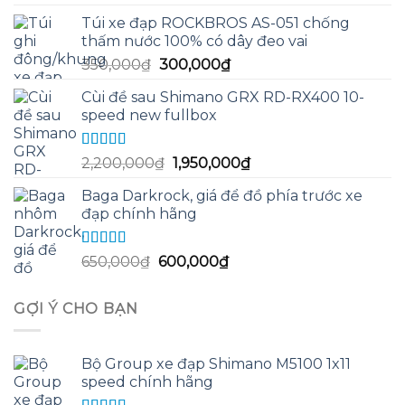
hạng
5.00
5
gốc
hiện
sao
Túi xe đạp ROCKBROS AS-051 chống
là:
tại
thấm nước 100% có dây đeo vai
13,290,000₫.
là:
Giá
Giá
350,000
₫
300,000
₫
12,500,000₫.
gốc
hiện
Cùi đề sau Shimano GRX RD-RX400 10-
là:
tại
speed new fullbox
350,000₫.
là:
300,000₫.
Được xếp
Giá
Giá
2,200,000
₫
1,950,000
₫
hạng
5.00
5
gốc
hiện
sao
Baga Darkrock, giá để đồ phía trước xe
là:
tại
đạp chính hãng
2,200,000₫.
là:
1,950,000₫.
Được xếp
Giá
Giá
650,000
₫
600,000
₫
hạng
5.00
5
gốc
hiện
sao
là:
tại
GỢI Ý CHO BẠN
650,000₫.
là:
600,000₫.
Bộ Group xe đạp Shimano M5100 1x11
speed chính hãng