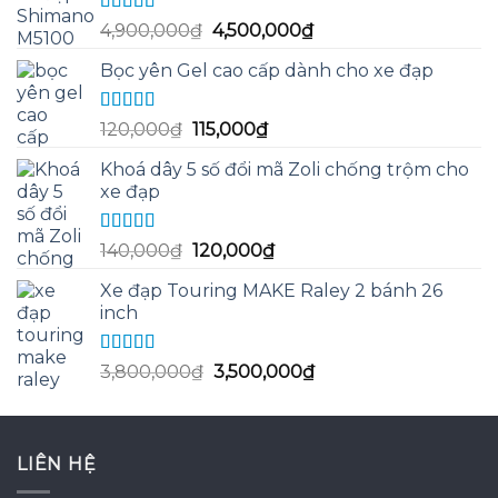
Được xếp
Giá
Giá
4,900,000
₫
4,500,000
₫
hạng
5.00
5
gốc
hiện
sao
Bọc yên Gel cao cấp dành cho xe đạp
là:
tại
4,900,000₫.
là:
4,500,000₫.
Được xếp
Giá
Giá
120,000
₫
115,000
₫
hạng
5.00
5
gốc
hiện
sao
Khoá dây 5 số đổi mã Zoli chống trộm cho
là:
tại
xe đạp
120,000₫.
là:
115,000₫.
Được xếp
Giá
Giá
140,000
₫
120,000
₫
hạng
5.00
5
gốc
hiện
sao
Xe đạp Touring MAKE Raley 2 bánh 26
là:
tại
inch
140,000₫.
là:
120,000₫.
Được xếp
Giá
Giá
3,800,000
₫
3,500,000
₫
hạng
5.00
5
gốc
hiện
sao
là:
tại
3,800,000₫.
là:
LIÊN HỆ
3,500,000₫.