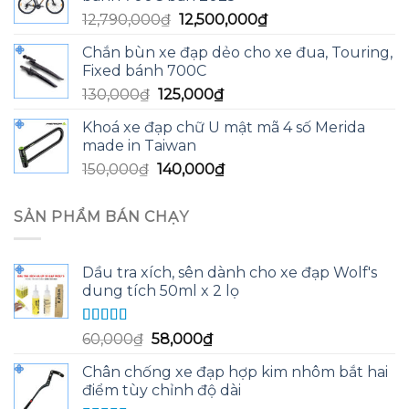
13,590,000₫.
là:
Giá
Giá
12,790,000
₫
12,500,000
₫
13,200,000₫.
gốc
hiện
Chắn bùn xe đạp dẻo cho xe đua, Touring,
là:
tại
Fixed bánh 700C
12,790,000₫.
là:
Giá
Giá
130,000
₫
125,000
₫
12,500,000₫.
gốc
hiện
Khoá xe đạp chữ U mật mã 4 số Merida
là:
tại
made in Taiwan
130,000₫.
là:
Giá
Giá
150,000
₫
140,000
₫
125,000₫.
gốc
hiện
là:
tại
SẢN PHẨM BÁN CHẠY
150,000₫.
là:
140,000₫.
Dầu tra xích, sên dành cho xe đạp Wolf's
dung tích 50ml x 2 lọ
Được xếp
Giá
Giá
60,000
₫
58,000
₫
hạng
5.00
5
gốc
hiện
sao
Chân chống xe đạp hợp kim nhôm bắt hai
là:
tại
điểm tùy chỉnh độ dài
60,000₫.
là: