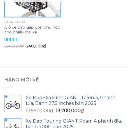
BAGA, GIỎ XE
Giỏ xe đạp gấp gọn phù hợp
cho nhiều loại xe
Giá
Giá
250,000
₫
240,000
₫
Được xếp
gốc
hiện
hạng
5.00
5
là:
tại
sao
250,000₫.
là:
240,000₫.
HÀNG MỚI VỀ
Xe Đạp Địa Hình GIANT Talon 3, Phanh
Đĩa, Bánh 27.5 Inches bản 2025
Giá
Giá
13,590,000
₫
13,200,000
₫
gốc
hiện
Xe Đạp Touring GIANT Roam 4 phanh đĩa,
là:
tại
bánh 700C bản 2025