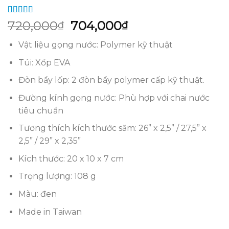
5.00
1
trên 5
Giá
Giá
720,000
704,000
₫
₫
dựa trên
gốc
hiện
đánh giá
Vật liệu gọng nước: Polymer kỹ thuật
là:
tại
720,000₫.
là:
Túi: Xốp EVA
704,000₫.
Đòn bẩy lốp: 2 đòn bẩy polymer cấp kỹ thuật.
Đường kính gọng nước: Phù hợp với chai nước
tiêu chuẩn
Tương thích kích thước săm: 26” x 2,5” / 27,5” x
2,5” / 29” x 2,35”
Kích thước: 20 x 10 x 7 cm
Trọng lượng: 108 g
Màu: đen
Made in Taiwan