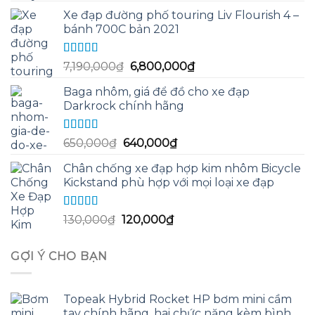
gốc
hiện
sao
Xe đạp đường phố touring Liv Flourish 4 –
là:
tại
bánh 700C bản 2021
3,800,000₫.
là:
3,500,000₫.
Được xếp
Giá
Giá
7,190,000
₫
6,800,000
₫
hạng
5.00
5
gốc
hiện
sao
Baga nhôm, giá để đồ cho xe đạp
là:
tại
Darkrock chính hãng
7,190,000₫.
là:
6,800,000₫.
Được xếp
Giá
Giá
650,000
₫
640,000
₫
hạng
5.00
5
gốc
hiện
sao
Chân chống xe đạp hợp kim nhôm Bicycle
là:
tại
Kickstand phù hợp với mọi loại xe đạp
650,000₫.
là:
640,000₫.
Được xếp
Giá
Giá
130,000
₫
120,000
₫
hạng
5.00
5
gốc
hiện
sao
là:
tại
GỢI Ý CHO BẠN
130,000₫.
là:
120,000₫.
Topeak Hybrid Rocket HP bơm mini cầm
tay chính hãng, hai chức năng kèm bình