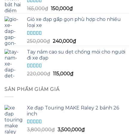
58,000₫.
Được xếp
Giá
Giá
165,000
₫
150,000
₫
hạng
5.00
5
gốc
hiện
sao
Giỏ xe đạp gấp gọn phù hợp cho nhiều
là:
tại
loại xe
165,000₫.
là:
150,000₫.
Được xếp
Giá
Giá
250,000
₫
240,000
₫
hạng
5.00
5
gốc
hiện
sao
Tay nắm cao su dẹt chống mỏi cho người
là:
tại
đi xe đạp
250,000₫.
là:
240,000₫.
Được xếp
Giá
Giá
220,000
₫
115,000
₫
hạng
5.00
5
gốc
hiện
sao
là:
tại
SẢN PHẨM GIẢM GIÁ
220,000₫.
là:
115,000₫.
Xe đạp Touring MAKE Raley 2 bánh 26
inch
Được xếp
Giá
Giá
3,800,000
₫
3,500,000
₫
hạng
5.00
5