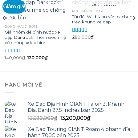
Giảm giá!
HẾT HÀNG
PHỤ KIỆN XE ĐẠP
Túi đôi Wild Man vân cacbon
Add to
Add to
treo khung xe đạp
wishlist
wishlist
GỌNG NƯỚC, BƠM
Giá nhôm để bình nước xe
280,000
₫
đạp Darkrock nhôm siêu nhẹ
Được xếp
hạng
5.00
5
có chống xước bình
sao
Giá
Giá
140,000
₫
130,000
₫
Được xếp
gốc
hiện
hạng
5.00
5
là:
tại
sao
140,000₫.
là:
130,000₫.
HÀNG MỚI VỀ
Xe Đạp Địa Hình GIANT Talon 3, Phanh
Đĩa, Bánh 27.5 Inches bản 2025
Giá
Giá
13,590,000
₫
13,200,000
₫
gốc
hiện
Xe Đạp Touring GIANT Roam 4 phanh đĩa,
là:
tại
bánh 700C bản 2025
13,590,000₫.
là: