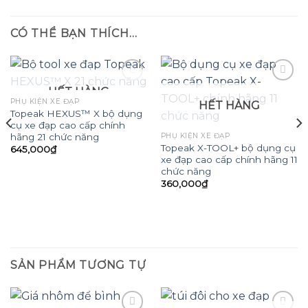
CÓ THỂ BẠN THÍCH…
HẾT HÀNG
PHỤ KIỆN XE ĐẠP
HẾT HÀNG
Topeak HEXUS™ X bộ dụng
Add to
Add to
cụ xe đạp cao cấp chính
wishlist
wishlist
hãng 21 chức năng
PHỤ KIỆN XE ĐẠP
Topeak X-TOOL+ bộ dụng cụ
645,000
₫
xe đạp cao cấp chính hãng 11
chức năng
360,000
₫
000₫.
SẢN PHẨM TƯƠNG TỰ