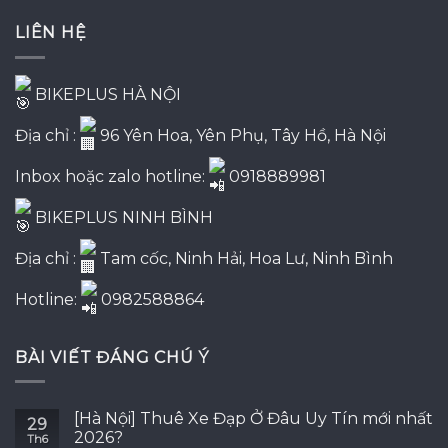
4,900,000₫.
là:
LIÊN HỆ
4,500,000₫.
BIKEPLUS HÀ NỘI
Địa chỉ :
96 Yên Hoa, Yên Phụ, Tây Hồ, Hà Nội
Inbox hoặc zalo hotline:
0918889981
BIKEPLUS NINH BÌNH
Địa chỉ :
Tam cốc, Ninh Hải, Hoa Lư, Ninh Bình
Hotline:
0982588864
BÀI VIẾT ĐÁNG CHÚ Ý
[Hà Nội] Thuê Xe Đạp Ở Đâu Uy Tín mới nhất
29
2026?
Th6