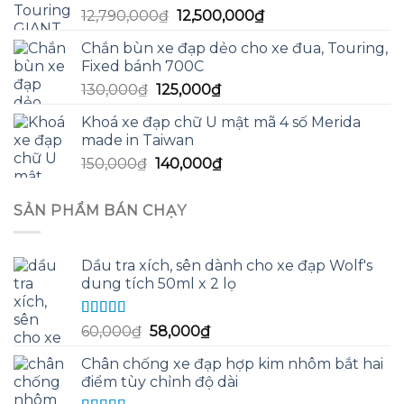
Giá
Giá
12,790,000
₫
12,500,000
₫
13,200,000₫.
gốc
hiện
Chắn bùn xe đạp dẻo cho xe đua, Touring,
là:
tại
Fixed bánh 700C
12,790,000₫.
là:
Giá
Giá
130,000
₫
125,000
₫
12,500,000₫.
gốc
hiện
Khoá xe đạp chữ U mật mã 4 số Merida
là:
tại
made in Taiwan
130,000₫.
là:
Giá
Giá
150,000
₫
140,000
₫
125,000₫.
gốc
hiện
là:
tại
SẢN PHẨM BÁN CHẠY
150,000₫.
là:
140,000₫.
Dầu tra xích, sên dành cho xe đạp Wolf's
dung tích 50ml x 2 lọ
Được xếp
Giá
Giá
60,000
₫
58,000
₫
hạng
5.00
5
gốc
hiện
sao
Chân chống xe đạp hợp kim nhôm bắt hai
là:
tại
điểm tùy chỉnh độ dài
60,000₫.
là: