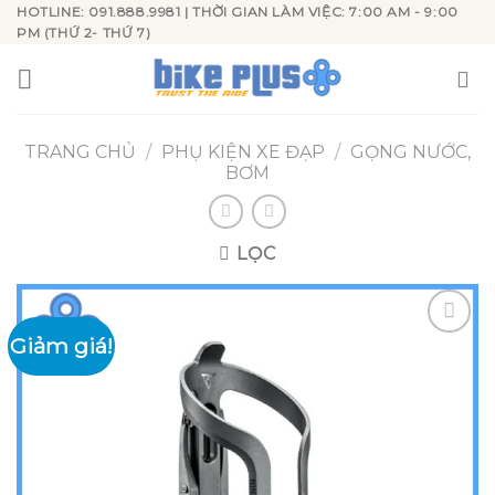
Skip
HOTLINE: 091.888.9981 | THỜI GIAN LÀM VIỆC: 7:00 AM - 9:00
PM (THỨ 2- THỨ 7)
to
content
TRANG CHỦ
/
PHỤ KIỆN XE ĐẠP
/
GỌNG NƯỚC,
BƠM
LỌC
Giảm giá!
Add to
wishlist