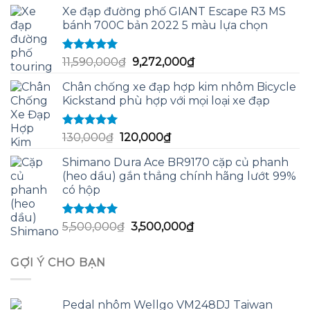
gốc
hiện
Xe đạp đường phố GIANT Escape R3 MS
là:
tại
bánh 700C bản 2022 5 màu lựa chọn
2,300,000₫.
là:
1,800,000₫.
Được xếp
Giá
Giá
11,590,000
₫
9,272,000
₫
hạng
5.00
5
gốc
hiện
sao
Chân chống xe đạp hợp kim nhôm Bicycle
là:
tại
Kickstand phù hợp với mọi loại xe đạp
11,590,000₫.
là:
9,272,000₫.
Được xếp
Giá
Giá
130,000
₫
120,000
₫
hạng
5.00
5
gốc
hiện
sao
Shimano Dura Ace BR9170 cặp củ phanh
là:
tại
(heo dầu) gắn thẳng chính hãng lướt 99%
130,000₫.
là:
có hộp
120,000₫.
Được xếp
Giá
Giá
5,500,000
₫
3,500,000
₫
hạng
5.00
5
gốc
hiện
sao
là:
tại
GỢI Ý CHO BẠN
5,500,000₫.
là:
3,500,000₫.
Pedal nhôm Wellgo VM248DJ Taiwan