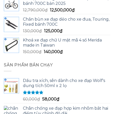
bánh 700C bản 2025
13,590,000₫.
là:
Giá
Giá
12,790,000
₫
12,500,000
₫
13,200,000₫.
gốc
hiện
Chắn bùn xe đạp dẻo cho xe đua, Touring,
là:
tại
Fixed bánh 700C
12,790,000₫.
là:
Giá
Giá
130,000
₫
125,000
₫
12,500,000₫.
gốc
hiện
Khoá xe đạp chữ U mật mã 4 số Merida
là:
tại
made in Taiwan
130,000₫.
là:
Giá
Giá
150,000
₫
140,000
₫
125,000₫.
gốc
hiện
là:
tại
SẢN PHẨM BÁN CHẠY
150,000₫.
là:
140,000₫.
Dầu tra xích, sên dành cho xe đạp Wolf's
dung tích 50ml x 2 lọ
Được xếp
Giá
Giá
60,000
₫
58,000
₫
hạng
5.00
5
gốc
hiện
sao
Chân chống xe đạp hợp kim nhôm bắt hai
là:
tại
điểm tùy chỉnh độ dài