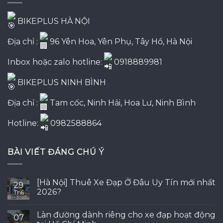
BIKEPLUS HÀ NỘI
Địa chỉ :
96 Yên Hoa, Yên Phụ, Tây Hồ, Hà Nội
Inbox hoặc zalo hotline:
0918889981
BIKEPLUS NINH BÌNH
Địa chỉ :
Tam cốc, Ninh Hải, Hoa Lư, Ninh Bình
Hotline:
0982588864
BÀI VIẾT ĐÁNG CHÚ Ý
[Hà Nội] Thuê Xe Đạp Ở Đâu Uy Tín mới nhất
29
2026?
Th6
Làn đường dành riêng cho xe đạp hoạt động
07