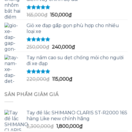
60,000₫.
là:
58,000₫.
Được xếp
Giá
Giá
165,000
₫
150,000
₫
hạng
5.00
5
gốc
hiện
sao
Giỏ xe đạp gấp gọn phù hợp cho nhiều
là:
tại
loại xe
165,000₫.
là:
150,000₫.
Được xếp
Giá
Giá
250,000
₫
240,000
₫
hạng
5.00
5
gốc
hiện
sao
Tay nắm cao su dẹt chống mỏi cho người
là:
tại
đi xe đạp
250,000₫.
là:
240,000₫.
Được xếp
Giá
Giá
220,000
₫
115,000
₫
hạng
5.00
5
gốc
hiện
sao
là:
tại
SẢN PHẨM GIẢM GIÁ
220,000₫.
là:
115,000₫.
Tay đề lắc SHIMANO CLARIS ST-R2000 16S
hàng Like new chính hãng
Giá
Giá
2,300,000
₫
1,800,000
₫