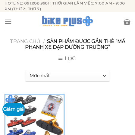
Skip
HOTLINE: 091.888.9981 | THỜI GIAN LÀM VIỆC: 7:00 AM - 9:00
PM (THỨ 2- THỨ 7)
to
content
TRANG CHỦ
/
SẢN PHẨM ĐƯỢC GẮN THẺ “MÁ
PHANH XE ĐẠP ĐƯỜNG TRƯỜNG”
LỌC
Giảm giá!
Add to
wishlist