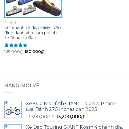
PHANH
Má phanh xe đạp Mixim siêu
đỉnh dành cho cụm phanh
xe Road, xe đua
Giá
Giá
165,000
₫
150,000
₫
Được xếp
gốc
hiện
hạng
5.00
5
là:
tại
sao
165,000₫.
là:
150,000₫.
HÀNG MỚI VỀ
Xe Đạp Địa Hình GIANT Talon 3, Phanh
Đĩa, Bánh 27.5 Inches bản 2025
Giá
Giá
13,590,000
₫
13,200,000
₫
gốc
hiện
Xe Đạp Touring GIANT Roam 4 phanh đĩa,
là:
tại