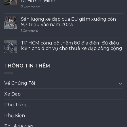
tại Hồ Chí Minh
Th1
7
Comments
Sản lượng xe đạp của EU giảm xuống còn
16
9,7 triệu vào năm 2023
Th5
1
Comment
TP.HCM công bố thêm 80 địa điểm đủ điều
25
kiện cho dịch vụ cho thuê xe đạp công cộng
Th4
THÔNG TIN THÊM
Về Chúng Tôi
Xe Đạp
Phụ Tùng
Phụ Kiện
Thuê xe đạp