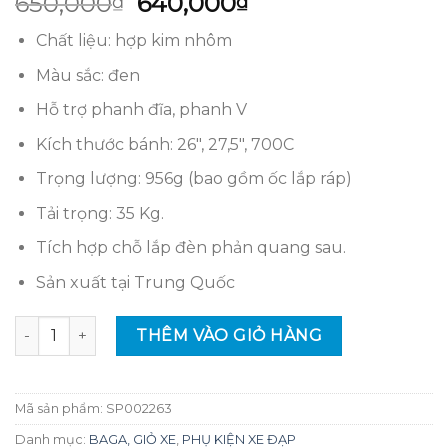
Giá
Giá
650,000
640,000
₫
₫
dựa trên
gốc
hiện
đánh giá
Chất liệu: hợp kim nhôm
là:
tại
650,000₫.
là:
Màu sắc: đen
640,000₫.
Hỗ trợ phanh đĩa, phanh V
Kích thước bánh: 26″, 27,5″, 700C
Trọng lượng: 956g (bao gồm ốc lắp ráp)
Tải trọng: 35 Kg.
Tích hợp chỗ lắp đèn phản quang sau.
Sản xuất tại Trung Quốc
Baga nhôm, giá để đồ cho xe đạp Darkrock chính hãng số
THÊM VÀO GIỎ HÀNG
Mã sản phẩm:
SP002263
Danh mục:
BAGA, GIỎ XE
,
PHỤ KIỆN XE ĐẠP