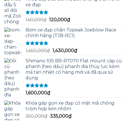
xe đạp
Được xếp
Giá
Giá
140,000
₫
120,000
₫
hạng
5.00
5
gốc
hiện
sao
Bơm xe đạp chân Topeak Joeblow Race
là:
tại
chính hãng (TJB-RC1)
140,000₫.
là:
120,000₫.
Được xếp
Giá
Giá
1,450,000
₫
1,430,000
₫
hạng
5.00
5
gốc
hiện
sao
Shimano 105 BR-R7070 Flat mount cặp củ
là:
tại
phanh (heo dầu) phanh đĩa thủy lực kèm
1,450,000₫.
là:
má tản nhiệt có hàng mới và đã qua sử
1,430,000₫.
dụng
Được xếp
1,600,000
₫
hạng
5.00
5
sao
Khóa gấp gọn xe đạp có mật mã chống
trộm hợp kim nhôm
Giá
Giá
350,000
₫
335,000
₫
gốc
hiện