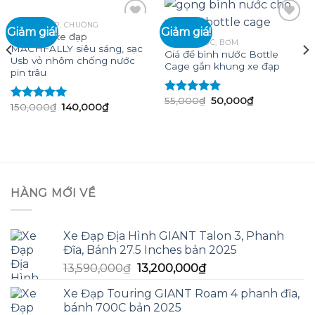
ĐÈN XE ĐẠP, CHUÔNG
Giảm giá!
Giảm giá!
Đèn pha xe đạp
GỌNG NƯỚC, BƠM
MACHFALLY siêu sáng, sạc
Giá để bình nước Bottle
Add to
Add to
Usb vỏ nhôm chống nước
Cage gắn khung xe đạp
wishlist
wishlist
pin trâu
Giá
Giá
55,000
₫
50,000
₫
Được xếp
n
Giá
Giá
150,000
₫
140,000
₫
Được xếp
gốc
hiện
hạng
5.00
5
gốc
hiện
là:
tại
hạng
5.00
5
là:
tại
sao
55,000₫.
là:
790,000₫.
sao
150,000₫.
là:
50,000₫.
140,000₫.
HÀNG MỚI VỀ
Xe Đạp Địa Hình GIANT Talon 3, Phanh
Đĩa, Bánh 27.5 Inches bản 2025
Giá
Giá
13,590,000
₫
13,200,000
₫
gốc
hiện
Xe Đạp Touring GIANT Roam 4 phanh đĩa,
là:
tại
bánh 700C bản 2025
13,590,000₫.
là: