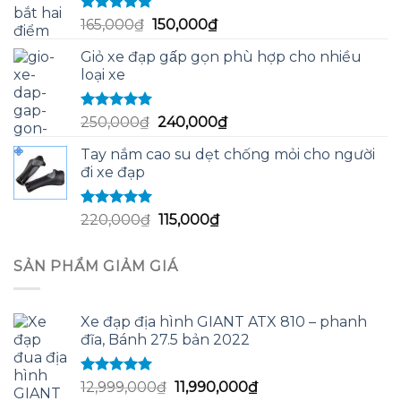
58,000₫.
Được xếp
Giá
Giá
165,000
₫
150,000
₫
hạng
5.00
5
gốc
hiện
sao
Giỏ xe đạp gấp gọn phù hợp cho nhiều
là:
tại
loại xe
165,000₫.
là:
150,000₫.
Được xếp
Giá
Giá
250,000
₫
240,000
₫
hạng
5.00
5
gốc
hiện
sao
Tay nắm cao su dẹt chống mỏi cho người
là:
tại
đi xe đạp
250,000₫.
là:
240,000₫.
Được xếp
Giá
Giá
220,000
₫
115,000
₫
hạng
5.00
5
gốc
hiện
sao
là:
tại
SẢN PHẨM GIẢM GIÁ
220,000₫.
là:
115,000₫.
Xe đạp địa hình GIANT ATX 810 – phanh
đĩa, Bánh 27.5 bản 2022
Được xếp
Giá
Giá
12,999,000
₫
11,990,000
₫
hạng
5.00
5