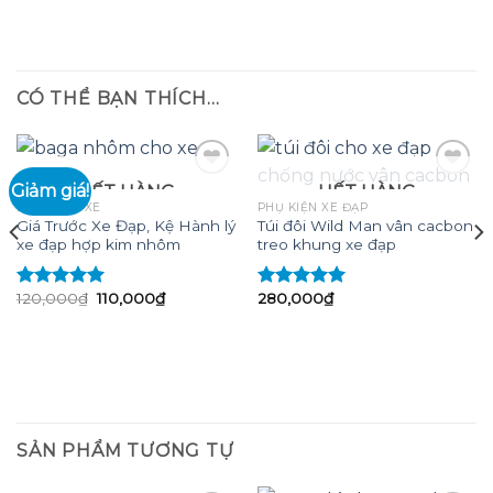
CÓ THỂ BẠN THÍCH…
Giảm giá!
HẾT HÀNG
HẾT HÀNG
BAGA, GIỎ XE
PHỤ KIỆN XE ĐẠP
Giá Trước Xe Đạp, Kệ Hành lý
Túi đôi Wild Man vân cacbon
Add to
Add to
xe đạp hợp kim nhôm
treo khung xe đạp
wishlist
wishlist
Giá
Giá
120,000
₫
110,000
₫
280,000
₫
Được xếp
Được xếp
gốc
hiện
hạng
5.00
5
hạng
5.00
5
là:
tại
sao
sao
120,000₫.
là:
110,000₫.
₫.
SẢN PHẨM TƯƠNG TỰ