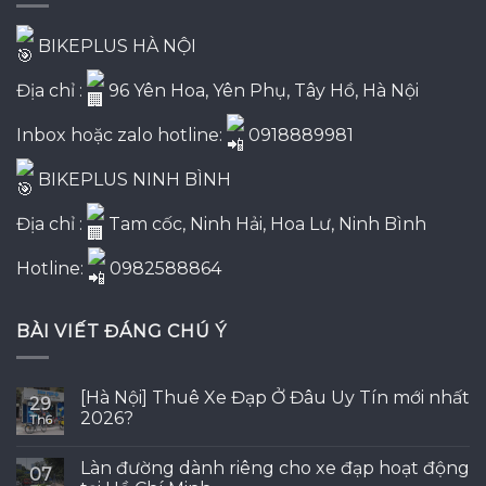
BIKEPLUS HÀ NỘI
Địa chỉ :
96 Yên Hoa, Yên Phụ, Tây Hồ, Hà Nội
Inbox hoặc zalo hotline:
0918889981
BIKEPLUS NINH BÌNH
Địa chỉ :
Tam cốc, Ninh Hải, Hoa Lư, Ninh Bình
Hotline:
0982588864
BÀI VIẾT ĐÁNG CHÚ Ý
[Hà Nội] Thuê Xe Đạp Ở Đâu Uy Tín mới nhất
29
2026?
Th6
Làn đường dành riêng cho xe đạp hoạt động
07