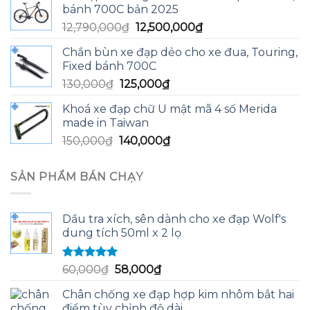
bánh 700C bản 2025
13,590,000₫.
là:
Giá
Giá
12,790,000
₫
12,500,000
₫
13,200,000₫.
gốc
hiện
Chắn bùn xe đạp dẻo cho xe đua, Touring,
là:
tại
Fixed bánh 700C
12,790,000₫.
là:
Giá
Giá
130,000
₫
125,000
₫
12,500,000₫.
gốc
hiện
Khoá xe đạp chữ U mật mã 4 số Merida
là:
tại
made in Taiwan
130,000₫.
là:
Giá
Giá
150,000
₫
140,000
₫
125,000₫.
gốc
hiện
là:
tại
SẢN PHẨM BÁN CHẠY
150,000₫.
là:
140,000₫.
Dầu tra xích, sên dành cho xe đạp Wolf's
dung tích 50ml x 2 lọ
Được xếp
Giá
Giá
60,000
₫
58,000
₫
hạng
5.00
5
gốc
hiện
sao
Chân chống xe đạp hợp kim nhôm bắt hai
là:
tại
điểm tùy chỉnh độ dài