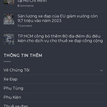
tại Hồ Chí Minh
Th1
6
Comments
Sản lượng xe đạp của EU giảm xuống còn
16
9,7 triệu vào năm 2023
Th5
1
Comment
TP.HCM công bố thêm 80 địa điểm đủ điều
25
kiện cho dịch vụ cho thuê xe đạp công cộng
Th4
THÔNG TIN THÊM
Về Chúng Tôi
Xe Đạp
Phụ Tùng
Phụ Kiện
Thuê xe đạp