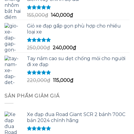
60,000₫.
là:
58,000₫.
Được xếp
Giá
Giá
155,000
₫
140,000
₫
hạng
5.00
5
gốc
hiện
sao
Giỏ xe đạp gấp gọn phù hợp cho nhiều
là:
tại
loại xe
155,000₫.
là:
140,000₫.
Được xếp
Giá
Giá
250,000
₫
240,000
₫
hạng
5.00
5
gốc
hiện
sao
Tay nắm cao su dẹt chống mỏi cho người
là:
tại
đi xe đạp
250,000₫.
là:
240,000₫.
Được xếp
Giá
Giá
220,000
₫
115,000
₫
hạng
5.00
5
gốc
hiện
sao
là:
tại
SẢN PHẨM GIẢM GIÁ
220,000₫.
là:
115,000₫.
Xe đạp đua Road Giant SCR 2 bánh 700C
bản 2024 chính hãng