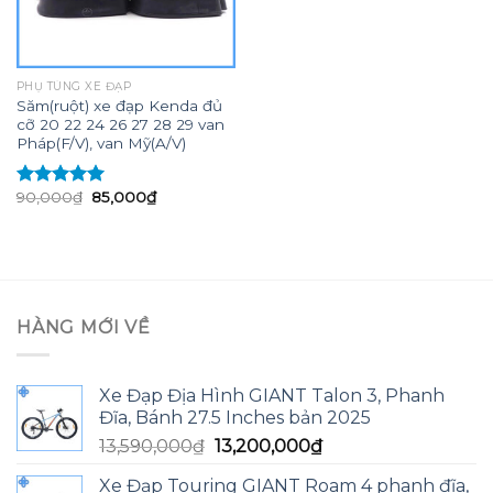
PHỤ TÙNG XE ĐẠP
Săm(ruột) xe đạp Kenda đủ
cỡ 20 22 24 26 27 28 29 van
Pháp(F/V), van Mỹ(A/V)
Giá
Giá
90,000
₫
85,000
₫
Được xếp
gốc
hiện
hạng
5.00
5
là:
tại
sao
90,000₫.
là:
85,000₫.
HÀNG MỚI VỀ
Xe Đạp Địa Hình GIANT Talon 3, Phanh
Đĩa, Bánh 27.5 Inches bản 2025
Giá
Giá
13,590,000
₫
13,200,000
₫
gốc
hiện
Xe Đạp Touring GIANT Roam 4 phanh đĩa,
là:
tại