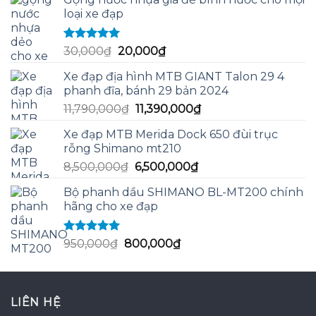
loại xe đạp
Được xếp
Giá
Giá
30,000
₫
20,000
₫
hạng
5.00
5
gốc
hiện
sao
Xe đạp địa hình MTB GIANT Talon 29 4
là:
tại
phanh đĩa, bánh 29 bản 2024
30,000₫.
là:
Giá
Giá
11,790,000
₫
11,390,000
₫
20,000₫.
gốc
hiện
Xe đạp MTB Merida Dock 650 đùi trục
là:
tại
rỗng Shimano mt210
11,790,000₫.
là:
Giá
Giá
8,500,000
₫
6,500,000
₫
11,390,000₫.
gốc
hiện
Bộ phanh dầu SHIMANO BL-MT200 chính
là:
tại
hãng cho xe đạp
8,500,000₫.
là:
6,500,000₫.
Được xếp
Giá
Giá
950,000
₫
800,000
₫
hạng
5.00
5
gốc
hiện
sao
là:
tại
950,000₫.
là:
LIÊN HỆ
800,000₫.