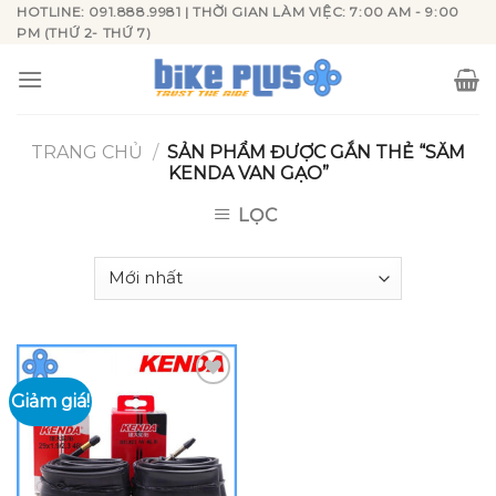
Skip
HOTLINE: 091.888.9981 | THỜI GIAN LÀM VIỆC: 7:00 AM - 9:00
PM (THỨ 2- THỨ 7)
to
content
TRANG CHỦ
/
SẢN PHẨM ĐƯỢC GẮN THẺ “SĂM
KENDA VAN GẠO”
LỌC
Giảm giá!
Add to
wishlist