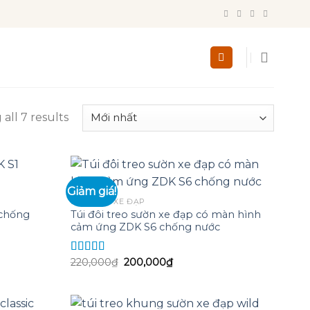
all 7 results
Giảm giá!
PHỤ KIỆN XE ĐẠP
 chống
Túi đôi treo sườn xe đạp có màn hình
Add to
Add to
cảm ứng ZDK S6 chống nước
wishlist
wishlist
Giá
Giá
220,000
₫
200,000
₫
Được xếp
gốc
hiện
hạng
5.00
5
là:
tại
sao
220,000₫.
là:
200,000₫.