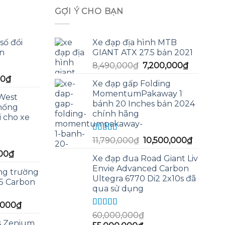
GỢI Ý CHO BẠN
số đổi
Xe đạp địa hình MTB
n
GIANT ATX 27.5 bản 2021
Giá
Giá
8,490,000
₫
7,200,000
₫
gốc
hiện
Giá
00
₫
Xe đạp gấp Folding
là:
tại
hiện
MomentumPakaway 1
8,490,000₫.
là:
West
tại
bánh 20 Inches bản 2024
chống
7,200,00
0₫.
là:
chính hãng
i cho xe
130,000₫.
Được xếp
Giá
Giá
11,790,000
₫
10,500,000
₫
hạng
5.00
5
gốc
hiện
Giá
00
₫
sao
Xe đạp đua Road Giant Liv
là:
tại
hiện
Envie Advanced Carbon
11,790,000₫.
là:
ng trường
tại
Ultegra 6770 Di2 2x10s đã
5 Carbon
10,500,
00₫.
là:
qua sử dụng
180,000₫.
Giá
0,000
₫
Được xếp
hiện
60,000,000
₫
hạng
5.00
5
s Zenium