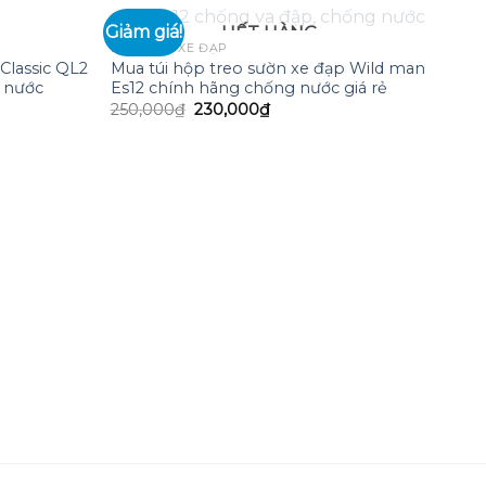
Giảm giá!
HẾT HÀNG
PHỤ KIỆN XE ĐẠP
 Classic QL2
Mua túi hộp treo sườn xe đạp Wild man
Add to
Add to
 nước
Es12 chính hãng chống nước giá rẻ
wishlist
wishlist
Giá
Giá
250,000
₫
230,000
₫
gốc
hiện
là:
tại
250,000₫.
là:
230,000₫.
,000₫.