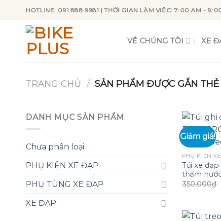
Skip
HOTLINE: 091.888.9981 | THỜI GIAN LÀM VIỆC: 7:00 AM - 9:0
to
content
VỀ CHÚNG TÔI
XE Đ
TRANG CHỦ
/
SẢN PHẨM ĐƯỢC GẮN THẺ “
DANH MỤC SẢN PHẨM
Giảm giá!
Chưa phân loại
PHỤ KIỆN XE
Túi xe đạ
PHỤ KIỆN XE ĐẠP
thấm nước
350,000
₫
PHỤ TÙNG XE ĐẠP
XE ĐẠP