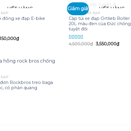
Giảm giá!
HẾT HÀNG
HẾT HÀNG
 ĐẠP
PHỤ KIỆN XE ĐẠP
hi đông xe đạp E-bike
Cặp túi xe đạp Ortlieb Roller
Add to
20L màu đen của Đức chống
wishlist
tuyệt đối
Giá
Giá
150,000
₫
gốc
hiện
Giá
Giá
4,500,000
₫
3,550,000
₫
Được xếp
là:
tại
gốc
hiện
hạng
5.00
5
160,000₫.
là:
là:
tại
sao
150,000₫.
4,500,000₫.
là:
3,550
 ĐẠP
p đơn Rockbros treo baga
Add to
c, có phản quang
wishlist