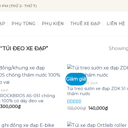
0 PM (THỨ 2- THỨ 7)
ẠP
PHỤ TÙNG
PHỤ KIỆN
THUÊ XE ĐẠP
LIÊN HỆ
TÚI ĐEO XE ĐẠP”
Showing 
Giảm giá!
PHỤ KIỆN XE ĐẠP
Túi treo sườn xe đạp ZDK S1
Add to
 ĐẠP
thấm nước
wishlist
p ROCKBROS AS-051 chống
 100% có dây đeo vai
Giá
Giá
300,000
₫
Giá
Giá
155,000
₫
140,000
₫
Được xếp
gốc
hiện
gốc
hiện
hạng
5.00
5
là:
tại
là:
tại
sao
350,000₫.
là:
155,000₫.
là:
300,000₫.
140,000₫.