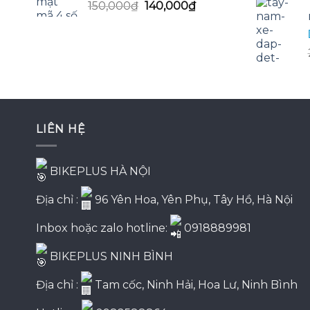
Giá
Giá
150,000
₫
140,000
₫
gốc
hiện
là:
tại
150,000₫.
là:
140,000₫.
LIÊN HỆ
BIKEPLUS HÀ NỘI
Địa chỉ :
96 Yên Hoa, Yên Phụ, Tây Hồ, Hà Nội
Inbox hoặc zalo hotline:
0918889981
BIKEPLUS NINH BÌNH
Địa chỉ :
Tam cốc, Ninh Hải, Hoa Lư, Ninh Bình