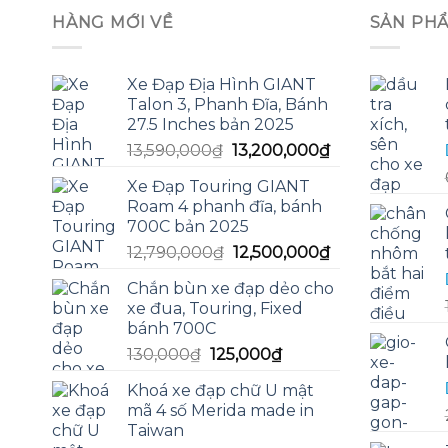
HÀNG MỚI VỀ
SẢN PH
Xe Đạp Địa Hình GIANT
Talon 3, Phanh Đĩa, Bánh
27.5 Inches bản 2025
Giá
Giá
13,590,000
₫
13,200,000
₫
gốc
hiện
Xe Đạp Touring GIANT
là:
tại
Roam 4 phanh đĩa, bánh
13,590,000₫.
là:
700C bản 2025
13,200,000₫.
Giá
Giá
12,790,000
₫
12,500,000
₫
gốc
hiện
Chắn bùn xe đạp dẻo cho
là:
tại
xe đua, Touring, Fixed
12,790,000₫.
là:
bánh 700C
12,500,000₫.
Giá
Giá
130,000
₫
125,000
₫
gốc
hiện
Khoá xe đạp chữ U mật
là:
tại
mã 4 số Merida made in
130,000₫.
là:
Taiwan
125,000₫.