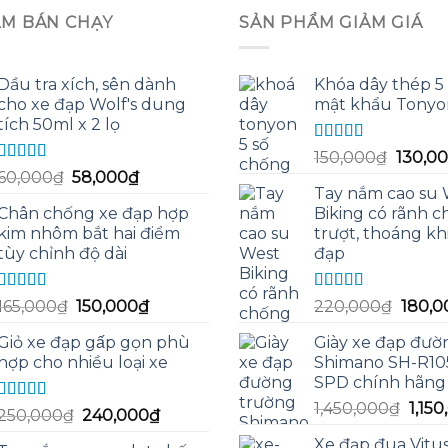
ẨM BÁN CHẠY
SẢN PHẨM GIẢM GIÁ
Dầu tra xích, sên dành
Khóa dây thép 5 
cho xe đạp Wolf's dung
mật khẩu Tonyo
tích 50ml x 2 lọ
Được xếp
Giá
150,000
₫
130,0
hạng
5.00
5
Được xếp
Giá
Giá
60,000
₫
58,000
₫
gốc
sao
hạng
5.00
5
Tay nắm cao su 
gốc
hiện
là:
sao
Chân chống xe đạp hợp
Biking có rãnh 
là:
tại
150,00
kim nhôm bắt hai điểm
trượt, thoáng kh
60,000₫.
là:
tùy chỉnh độ dài
đạp
58,000₫.
Được xếp
Được xếp
Giá
Giá
Giá
165,000
₫
150,000
₫
220,000
₫
180,0
hạng
5.00
5
hạng
5.00
5
gốc
hiện
gốc
sao
sao
Giỏ xe đạp gấp gọn phù
Giày xe đạp đườ
là:
tại
là:
hợp cho nhiều loại xe
Shimano SH-R10
165,000₫.
là:
220,0
SPD chính hãng
150,000₫.
Giá
1,450,000
₫
1,15
Được xếp
Giá
Giá
250,000
₫
240,000
₫
gốc
hạng
5.00
5
gốc
hiện
Xe đạp đua Vitu
sao