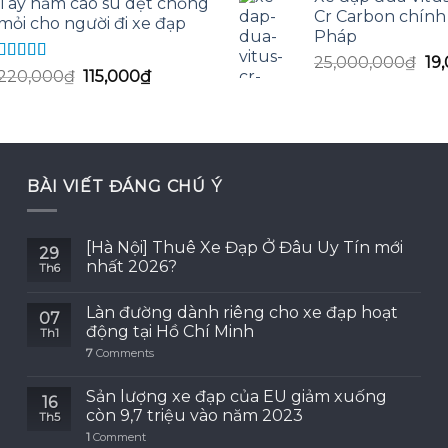
là:
Tay nắm cao su dẹt chống
là:
tại
Cr Carbon chính
1,45
mỏi cho người đi xe đạp
250,000₫.
là:
Pháp
240,000₫.
Gi
25,000,000
₫
19
Được xếp
Giá
Giá
220,000
₫
115,000
₫
gố
hạng
5.00
5
gốc
hiện
là:
sao
là:
tại
25
220,000₫.
là:
115,000₫.
BÀI VIẾT ĐÁNG CHÚ Ý
[Hà Nội] Thuê Xe Đạp Ở Đâu Uy Tín mới
29
nhất 2026?
Th6
Làn đường dành riêng cho xe đạp hoạt
07
động tại Hồ Chí Minh
Th1
7
Comments
Sản lượng xe đạp của EU giảm xuống
16
còn 9,7 triệu vào năm 2023
Th5
1
Comment