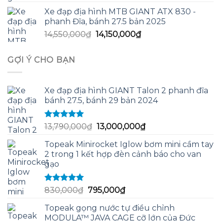
hạng
5.00
5
gốc
hiện
sao
Xe đạp địa hình MTB GIANT ATX 830 -
là:
tại
phanh Đĩa, bánh 27.5 bản 2025
120,000₫.
là:
Giá
Giá
14,550,000
₫
14,150,000
₫
100,000₫.
gốc
hiện
là:
tại
GỢI Ý CHO BẠN
14,550,000₫.
là:
14,150,000₫.
Xe đạp địa hình GIANT Talon 2 phanh đĩa
bánh 27.5, bánh 29 bản 2024
Được xếp
Giá
Giá
13,790,000
₫
13,000,000
₫
hạng
5.00
5
gốc
hiện
sao
Topeak Minirocket Iglow bơm mini cầm tay
là:
tại
2 trong 1 kết hợp đèn cảnh báo cho van
13,790,000₫.
là:
gạo
13,000,000₫.
Được xếp
Giá
Giá
830,000
₫
795,000
₫
hạng
5.00
5
gốc
hiện
sao
Topeak gọng nước tự điều chỉnh
là:
tại
MODULA™ JAVA CAGE cỡ lớn của Đức
830,000₫.
là: