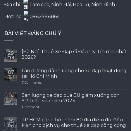
Địa chỉ :
Tam cốc, Ninh Hải, Hoa Lư, Ninh Bình
Hotline:
0982588864
BÀI VIẾT ĐÁNG CHÚ Ý
[Hà Nội] Thuê Xe Đạp Ở Đâu Uy Tín mới nhất
29
2026?
Th6
Làn đường dành riêng cho xe đạp hoạt động
07
tại Hồ Chí Minh
Th1
7
Comments
Sản lượng xe đạp của EU giảm xuống còn
16
9,7 triệu vào năm 2023
Th5
1
Comment
TP.HCM công bố thêm 80 địa điểm đủ điều
25
kiện cho dịch vụ cho thuê xe đạp công cộng
Th4