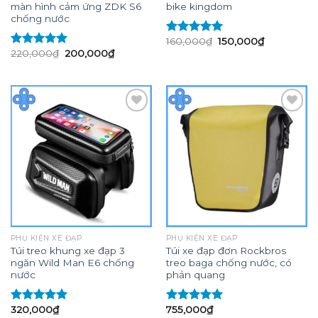
màn hình cảm ứng ZDK S6
bike kingdom
chống nước
Giá
Giá
160,000
₫
150,000
₫
Được xếp
gốc
hiện
Giá
Giá
220,000
₫
200,000
₫
hạng
5.00
5
Được xếp
là:
tại
gốc
hiện
sao
hạng
5.00
5
160,000₫.
là:
là:
tại
sao
150,000₫.
220,000₫.
là:
200,000₫.
Add to
Add to
wishlist
wishlist
PHỤ KIỆN XE ĐẠP
PHỤ KIỆN XE ĐẠP
Túi treo khung xe đạp 3
Túi xe đạp đơn Rockbros
ngăn Wild Man E6 chống
treo baga chống nước, có
nước
phản quang
320,000
₫
755,000
₫
Được xếp
Được xếp