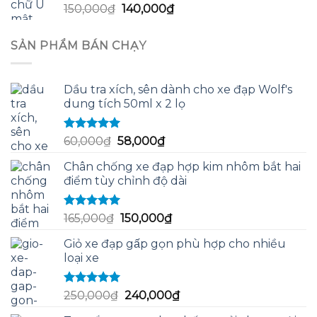
Giá
Giá
150,000
₫
140,000
₫
125,000₫.
gốc
hiện
là:
tại
SẢN PHẨM BÁN CHẠY
150,000₫.
là:
140,000₫.
Dầu tra xích, sên dành cho xe đạp Wolf's
dung tích 50ml x 2 lọ
Được xếp
Giá
Giá
60,000
₫
58,000
₫
hạng
5.00
5
gốc
hiện
sao
Chân chống xe đạp hợp kim nhôm bắt hai
là:
tại
điểm tùy chỉnh độ dài
60,000₫.
là:
58,000₫.
Được xếp
Giá
Giá
165,000
₫
150,000
₫
hạng
5.00
5
gốc
hiện
sao
Giỏ xe đạp gấp gọn phù hợp cho nhiều
là:
tại
loại xe
165,000₫.
là:
150,000₫.
Được xếp
Giá
Giá
250,000
₫
240,000
₫
hạng
5.00
5
gốc
hiện
sao