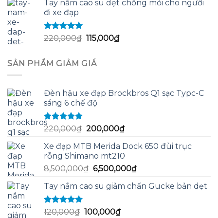
Tay nắm cao su dẹt chống mỏi cho người
là:
tại
đi xe đạp
250,000₫.
là:
240,000₫.
Được xếp
Giá
Giá
220,000
₫
115,000
₫
hạng
5.00
5
gốc
hiện
sao
là:
tại
SẢN PHẨM GIẢM GIÁ
220,000₫.
là:
115,000₫.
Đèn hậu xe đạp Brockbros Q1 sạc Typc-C
sáng 6 chế độ
Được xếp
Giá
Giá
220,000
₫
200,000
₫
hạng
5.00
5
gốc
hiện
sao
Xe đạp MTB Merida Dock 650 đùi trục
là:
tại
rỗng Shimano mt210
220,000₫.
là:
Giá
Giá
8,500,000
₫
6,500,000
₫
200,000₫.
gốc
hiện
Tay nắm cao su giảm chấn Gucke bản dẹt
là:
tại
8,500,000₫.
là:
6,500,000₫.
Được xếp
Giá
Giá
120,000
₫
100,000
₫