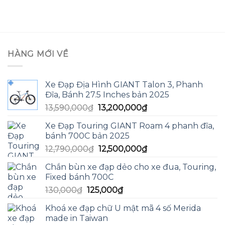
hạng
5.00
5
hạng
5.00
5
sao
sao
HÀNG MỚI VỀ
Xe Đạp Địa Hình GIANT Talon 3, Phanh
Đĩa, Bánh 27.5 Inches bản 2025
Giá
Giá
13,590,000
₫
13,200,000
₫
gốc
hiện
Xe Đạp Touring GIANT Roam 4 phanh đĩa,
là:
tại
bánh 700C bản 2025
13,590,000₫.
là:
Giá
Giá
12,790,000
₫
12,500,000
₫
13,200,000₫.
gốc
hiện
Chắn bùn xe đạp dẻo cho xe đua, Touring,
là:
tại
Fixed bánh 700C
12,790,000₫.
là:
Giá
Giá
130,000
₫
125,000
₫
12,500,000₫.
gốc
hiện
Khoá xe đạp chữ U mật mã 4 số Merida
là:
tại
made in Taiwan
130,000₫.
là: