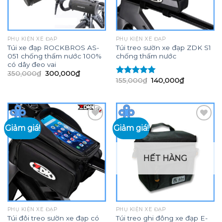
PHỤ KIỆN XE ĐẠP
PHỤ KIỆN XE ĐẠP
Túi xe đạp ROCKBROS AS-
Túi treo sườn xe đạp ZDK S1
051 chống thấm nước 100%
chống thấm nước
có dây đeo vai
Giá
Giá
350,000
₫
300,000
₫
gốc
hiện
Giá
Giá
155,000
₫
140,000
₫
Được xếp
là:
tại
gốc
hiện
hạng
5.00
5
350,000₫.
là:
là:
tại
sao
300,000₫.
155,000₫.
là:
140,000₫.
Giảm giá!
Giảm giá!
Add to
Add to
wishlist
wishlist
HẾT HÀNG
PHỤ KIỆN XE ĐẠP
PHỤ KIỆN XE ĐẠP
Túi đôi treo sườn xe đạp có
Túi treo ghi đông xe đạp E-