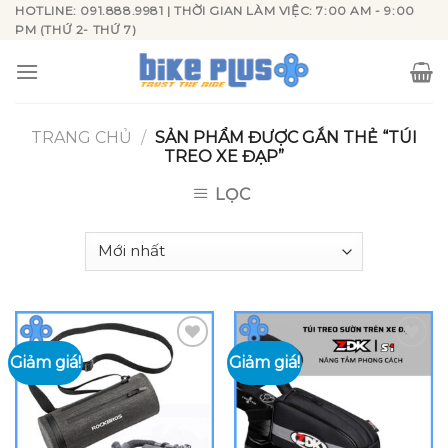
Skip
HOTLINE: 091.888.9981 | THỜI GIAN LÀM VIỆC: 7:00 AM - 9:00
PM (THỨ 2- THỨ 7)
to
content
TRANG CHỦ
/
SẢN PHẨM ĐƯỢC GẮN THẺ “TÚI
TREO XE ĐẠP”
LỌC
Giảm giá!
Giảm giá!
Add to
Add to
wishlist
wishlist