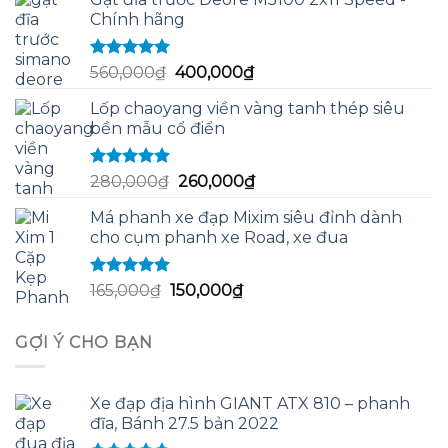
là:
tại
Chính hãng
600,000₫.
là:
550,000₫.
Được xếp
Giá
Giá
560,000
₫
400,000
₫
hạng
5.00
5
gốc
hiện
sao
Lốp chaoyang viền vàng tanh thép siêu
là:
tại
bền mẫu cổ điển
560,000₫.
là:
400,000₫.
Được xếp
Giá
Giá
280,000
₫
260,000
₫
hạng
5.00
5
gốc
hiện
sao
Má phanh xe đạp Mixim siêu đỉnh dành
là:
tại
cho cụm phanh xe Road, xe đua
280,000₫.
là:
260,000₫.
Được xếp
Giá
Giá
165,000
₫
150,000
₫
hạng
5.00
5
gốc
hiện
sao
là:
tại
GỢI Ý CHO BẠN
165,000₫.
là:
150,000₫.
Xe đạp địa hình GIANT ATX 810 – phanh
đĩa, Bánh 27.5 bản 2022