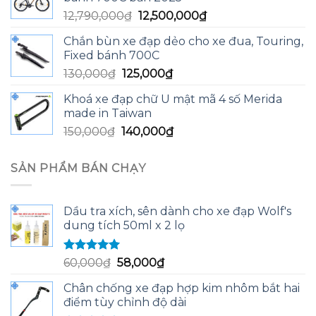
13,590,000₫.
là:
Giá
Giá
12,790,000
₫
12,500,000
₫
13,200,000₫.
gốc
hiện
Chắn bùn xe đạp dẻo cho xe đua, Touring,
là:
tại
Fixed bánh 700C
12,790,000₫.
là:
Giá
Giá
130,000
₫
125,000
₫
12,500,000₫.
gốc
hiện
Khoá xe đạp chữ U mật mã 4 số Merida
là:
tại
made in Taiwan
130,000₫.
là:
Giá
Giá
150,000
₫
140,000
₫
125,000₫.
gốc
hiện
là:
tại
SẢN PHẨM BÁN CHẠY
150,000₫.
là:
140,000₫.
Dầu tra xích, sên dành cho xe đạp Wolf's
dung tích 50ml x 2 lọ
Được xếp
Giá
Giá
60,000
₫
58,000
₫
hạng
5.00
5
gốc
hiện
sao
Chân chống xe đạp hợp kim nhôm bắt hai
là:
tại
điểm tùy chỉnh độ dài
60,000₫.
là: