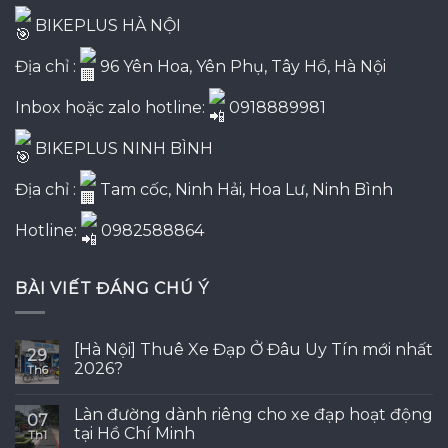
BIKEPLUS HÀ NỘI
Địa chỉ :
96 Yên Hoa, Yên Phụ, Tây Hồ, Hà Nội
Inbox hoặc zalo hotline:
0918889981
BIKEPLUS NINH BÌNH
Địa chỉ :
Tam cốc, Ninh Hải, Hoa Lư, Ninh Bình
Hotline:
0982588864
BÀI VIẾT ĐÁNG CHÚ Ý
[Hà Nội] Thuê Xe Đạp Ở Đâu Uy Tín mới nhất
29
2026?
Th6
Làn đường dành riêng cho xe đạp hoạt động
07
tại Hồ Chí Minh
Th1