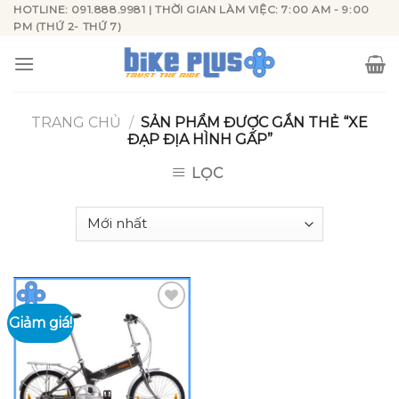
Skip
HOTLINE: 091.888.9981 | THỜI GIAN LÀM VIỆC: 7:00 AM - 9:00
PM (THỨ 2- THỨ 7)
to
content
TRANG CHỦ
/
SẢN PHẨM ĐƯỢC GẮN THẺ “XE
ĐẠP ĐỊA HÌNH GẤP”
LỌC
Giảm giá!
Add to
wishlist