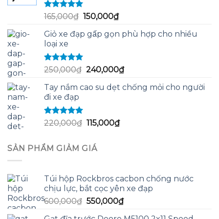
58,000₫.
Được xếp
Giá
Giá
165,000
₫
150,000
₫
hạng
5.00
5
gốc
hiện
sao
Giỏ xe đạp gấp gọn phù hợp cho nhiều
là:
tại
loại xe
165,000₫.
là:
150,000₫.
Được xếp
Giá
Giá
250,000
₫
240,000
₫
hạng
5.00
5
gốc
hiện
sao
Tay nắm cao su dẹt chống mỏi cho người
là:
tại
đi xe đạp
250,000₫.
là:
240,000₫.
Được xếp
Giá
Giá
220,000
₫
115,000
₫
hạng
5.00
5
gốc
hiện
sao
là:
tại
SẢN PHẨM GIẢM GIÁ
220,000₫.
là:
115,000₫.
Túi hộp Rockbros cacbon chống nước
chịu lực, bắt cọc yên xe đạp
Giá
Giá
600,000
₫
550,000
₫
gốc
hiện
Gạt đĩa trước Deore M5100 2x11 Speed -