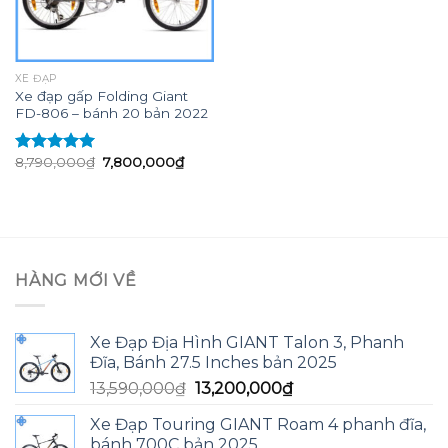
XE ĐẠP
Xe đạp gấp Folding Giant
FD-806 – bánh 20 bản 2022
Giá
Giá
8,790,000
₫
7,800,000
₫
Được xếp
gốc
hiện
hạng
5.00
5
là:
tại
sao
8,790,000₫.
là:
7,800,000₫.
HÀNG MỚI VỀ
Xe Đạp Địa Hình GIANT Talon 3, Phanh
Đĩa, Bánh 27.5 Inches bản 2025
Giá
Giá
13,590,000
₫
13,200,000
₫
gốc
hiện
Xe Đạp Touring GIANT Roam 4 phanh đĩa,
là:
tại
bánh 700C bản 2025