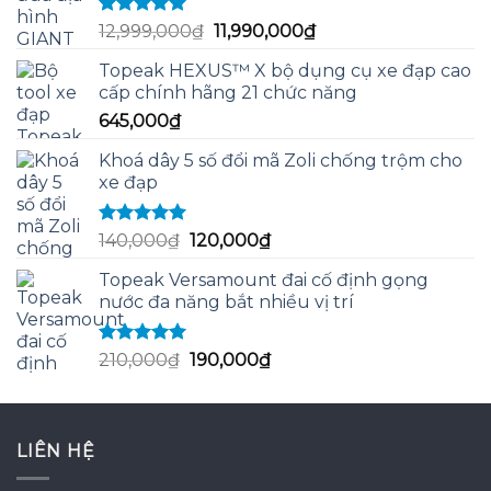
Được xếp
Giá
Giá
12,999,000
₫
11,990,000
₫
hạng
5.00
5
gốc
hiện
sao
Topeak HEXUS™ X bộ dụng cụ xe đạp cao
là:
tại
cấp chính hãng 21 chức năng
12,999,000₫.
là:
645,000
₫
11,990,000₫.
Khoá dây 5 số đổi mã Zoli chống trộm cho
xe đạp
Được xếp
Giá
Giá
140,000
₫
120,000
₫
hạng
5.00
5
gốc
hiện
sao
Topeak Versamount đai cố định gọng
là:
tại
nước đa năng bắt nhiều vị trí
140,000₫.
là:
120,000₫.
Được xếp
Giá
Giá
210,000
₫
190,000
₫
hạng
5.00
5
gốc
hiện
sao
là:
tại
210,000₫.
là:
LIÊN HỆ
190,000₫.