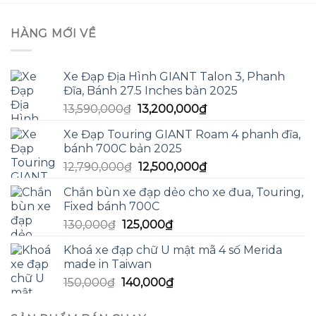
₫.
2,500
HÀNG MỚI VỀ
Xe Đạp Địa Hình GIANT Talon 3, Phanh
Đĩa, Bánh 27.5 Inches bản 2025
Giá
Giá
13,590,000
₫
13,200,000
₫
gốc
hiện
Xe Đạp Touring GIANT Roam 4 phanh đĩa,
là:
tại
bánh 700C bản 2025
13,590,000₫.
là:
Giá
Giá
12,790,000
₫
12,500,000
₫
13,200,000₫.
gốc
hiện
Chắn bùn xe đạp dẻo cho xe đua, Touring,
là:
tại
Fixed bánh 700C
12,790,000₫.
là:
Giá
Giá
130,000
₫
125,000
₫
12,500,000₫.
gốc
hiện
Khoá xe đạp chữ U mật mã 4 số Merida
là:
tại
made in Taiwan
130,000₫.
là:
Giá
Giá
150,000
₫
140,000
₫
125,000₫.
gốc
hiện
là:
tại