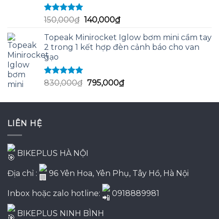
1,350,000₫.
Được xếp
Giá
Giá
150,000
₫
140,000
₫
hạng
5.00
5
gốc
hiện
sao
Topeak Minirocket Iglow bơm mini cầm tay
là:
tại
2 trong 1 kết hợp đèn cảnh báo cho van
150,000₫.
là:
gạo
140,000₫.
Được xếp
Giá
Giá
830,000
₫
795,000
₫
hạng
5.00
5
gốc
hiện
sao
là:
tại
830,000₫.
là:
LIÊN HỆ
795,000₫.
BIKEPLUS HÀ NỘI
Địa chỉ :
96 Yên Hoa, Yên Phụ, Tây Hồ, Hà Nội
Inbox hoặc zalo hotline:
0918889981
BIKEPLUS NINH BÌNH