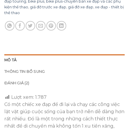
đạp touring
,
bike plus
,
bike plus-chuyên bán xe đạp và các phụ
kiện thể thao
,
giá đỡ trước xe đạp
,
giá đỡ xe đạp
,
xe đạp - thiết bị
thể thao
MÔ TẢ
THÔNG TIN BỔ SUNG
ĐÁNH GIÁ (2)
Lượt xem:
1.787
Có một chiếc xe đạp để đi lại và chạy các công việc
lặt vặt giúp cuộc sống của bạn trở nên dễ dàng hơn
rất nhiều. Đó là một trong những cách thiết thực
nhất để di chuyển mà không tốn 1 xu tiền xăng,