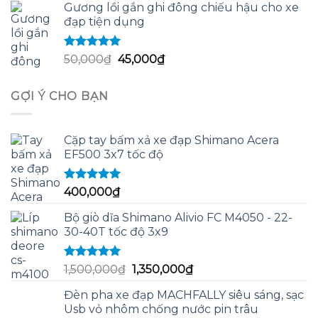
sao
Gương lồi gắn ghi đông chiếu hậu cho xe
là:
tại
đạp tiện dụng
280,000₫.
là:
255,000₫.
Được xếp
Giá
Giá
50,000
₫
45,000
₫
hạng
5.00
5
gốc
hiện
sao
là:
tại
GỢI Ý CHO BẠN
50,000₫.
là:
45,000₫.
Cặp tay bấm xả xe đạp Shimano Acera
EF500 3x7 tốc độ
Được xếp
400,000
₫
hạng
5.00
5
sao
Bộ giò dĩa Shimano Alivio FC M4050 - 22-
30-40T tốc độ 3x9
Được xếp
Giá
Giá
1,500,000
₫
1,350,000
₫
hạng
5.00
5
gốc
hiện
sao
Đèn pha xe đạp MACHFALLY siêu sáng, sạc
là:
tại
Usb vỏ nhôm chống nước pin trâu
1,500,000₫.
là: