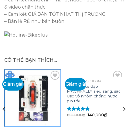
& video chân thực
– Cam kết GIÁ BÁN TỐT NHẤT THỊ TRƯỜNG
– Bán lẻ RẺ như bán buôn
CÓ THỂ BẠN THÍCH…
ĐÈN XE ĐẠP, CHUÔNG
Giảm giá!
Giảm giá!
Đèn pha xe đạp
MACHFALLY siêu sáng, sạc
Add to
Add to
Usb vỏ nhôm chống nước
wishlist
wishlist
pin trâu
Giá
Giá
150,000
₫
140,000
₫
Được xếp
gốc
hiện
hạng
5.00
5
là:
tại
sao
150,000₫.
là: