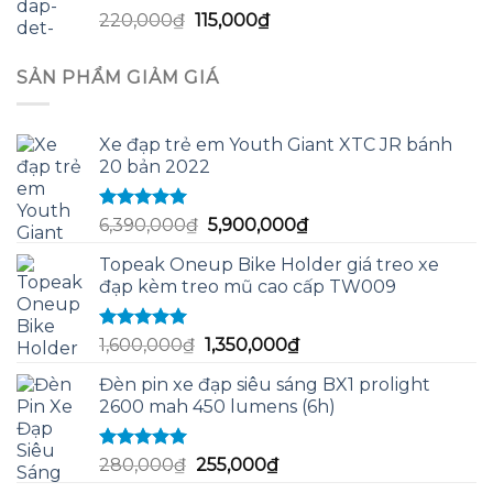
Được xếp
Giá
Giá
220,000
₫
115,000
₫
hạng
5.00
5
gốc
hiện
sao
là:
tại
SẢN PHẨM GIẢM GIÁ
220,000₫.
là:
115,000₫.
Xe đạp trẻ em Youth Giant XTC JR bánh
20 bản 2022
Được xếp
Giá
Giá
6,390,000
₫
5,900,000
₫
hạng
5.00
5
gốc
hiện
sao
Topeak Oneup Bike Holder giá treo xe
là:
tại
đạp kèm treo mũ cao cấp TW009
6,390,000₫.
là:
5,900,000₫.
Được xếp
Giá
Giá
1,600,000
₫
1,350,000
₫
hạng
5.00
5
gốc
hiện
sao
Đèn pin xe đạp siêu sáng BX1 prolight
là:
tại
2600 mah 450 lumens (6h)
1,600,000₫.
là:
1,350,000₫.
Được xếp
Giá
Giá
280,000
₫
255,000
₫
hạng
5.00
5
gốc
hiện