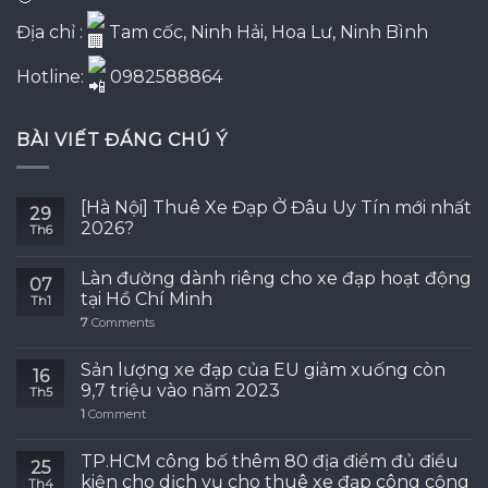
Địa chỉ :
Tam cốc, Ninh Hải, Hoa Lư, Ninh Bình
Hotline:
0982588864
BÀI VIẾT ĐÁNG CHÚ Ý
[Hà Nội] Thuê Xe Đạp Ở Đâu Uy Tín mới nhất
29
2026?
Th6
Làn đường dành riêng cho xe đạp hoạt động
07
tại Hồ Chí Minh
Th1
7
Comments
Sản lượng xe đạp của EU giảm xuống còn
16
9,7 triệu vào năm 2023
Th5
1
Comment
TP.HCM công bố thêm 80 địa điểm đủ điều
25
kiện cho dịch vụ cho thuê xe đạp công cộng
Th4