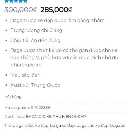
5.00
2
trên 5
Giá
Giá
300,000
285,000
₫
₫
dựa trên
gốc
hiện
đánh giá
Baga trước xe đạp được làm bằng nhôm
là:
tại
300,000₫.
là:
Trọng lượng chỉ 0.4kg
285,000₫.
Chịu tải lên đến 20kg.
Baga được thiết kế để có thể gắn được cho xe
đạp thắng V, phù hợp với các mục đích chở đồ
phía trước xe.
Màu sắc: đen
Xuất xứ: Trung Quốc
Hết hàng
Mã sản phẩm:
SP002288
Danh mục:
BAGA, GIỎ XE
,
PHỤ KIỆN XE ĐẠP
Thẻ:
ba ga trước xe đạp
,
ba ga xe đạp
,
baga cho xe đạp
,
baga xe