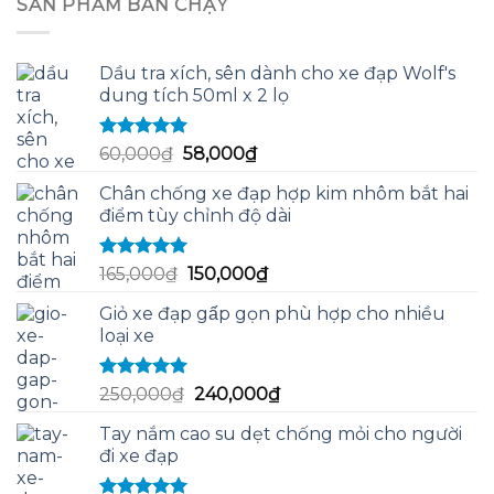
SẢN PHẨM BÁN CHẠY
150,000₫.
là:
140,000₫.
Dầu tra xích, sên dành cho xe đạp Wolf's
dung tích 50ml x 2 lọ
Được xếp
Giá
Giá
60,000
₫
58,000
₫
hạng
5.00
5
gốc
hiện
sao
Chân chống xe đạp hợp kim nhôm bắt hai
là:
tại
điểm tùy chỉnh độ dài
60,000₫.
là:
58,000₫.
Được xếp
Giá
Giá
165,000
₫
150,000
₫
hạng
5.00
5
gốc
hiện
sao
Giỏ xe đạp gấp gọn phù hợp cho nhiều
là:
tại
loại xe
165,000₫.
là:
150,000₫.
Được xếp
Giá
Giá
250,000
₫
240,000
₫
hạng
5.00
5
gốc
hiện
sao
Tay nắm cao su dẹt chống mỏi cho người
là:
tại
đi xe đạp
250,000₫.
là:
240,000₫.