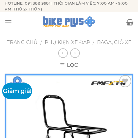
Skip
HOTLINE: 091.888.9981 | THỜI GIAN LÀM VIỆC: 7:00 AM - 9:00
PM (THỨ 2- THỨ 7)
to
content
TRANG CHỦ
/
PHỤ KIỆN XE ĐẠP
/
BAGA, GIỎ XE
LỌC
Giảm giá!
Add to
wishlist