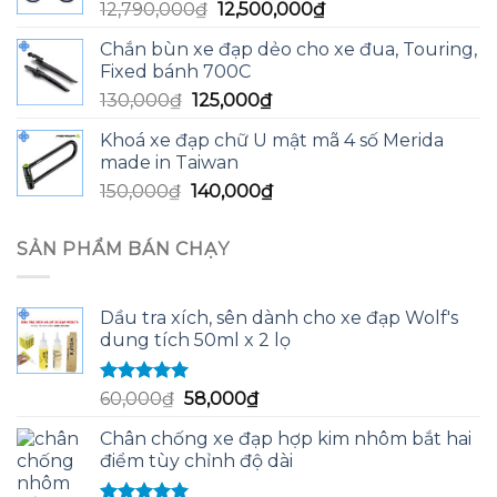
Giá
Giá
12,790,000
₫
12,500,000
₫
13,200,000₫.
gốc
hiện
Chắn bùn xe đạp dẻo cho xe đua, Touring,
là:
tại
Fixed bánh 700C
12,790,000₫.
là:
Giá
Giá
130,000
₫
125,000
₫
12,500,000₫.
gốc
hiện
Khoá xe đạp chữ U mật mã 4 số Merida
là:
tại
made in Taiwan
130,000₫.
là:
Giá
Giá
150,000
₫
140,000
₫
125,000₫.
gốc
hiện
là:
tại
SẢN PHẨM BÁN CHẠY
150,000₫.
là:
140,000₫.
Dầu tra xích, sên dành cho xe đạp Wolf's
dung tích 50ml x 2 lọ
Được xếp
Giá
Giá
60,000
₫
58,000
₫
hạng
5.00
5
gốc
hiện
sao
Chân chống xe đạp hợp kim nhôm bắt hai
là:
tại
điểm tùy chỉnh độ dài
60,000₫.
là:
58,000₫.