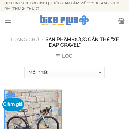
Skip
HOTLINE: 091.888.9981 | THỜI GIAN LÀM VIỆC: 7:00 AM - 9:00
PM (THỨ 2- THỨ 7)
to
content
TRANG CHỦ
/
SẢN PHẨM ĐƯỢC GẮN THẺ “XE
ĐẠP GRAVEL”
LỌC
Giảm giá!
Add to
wishlist