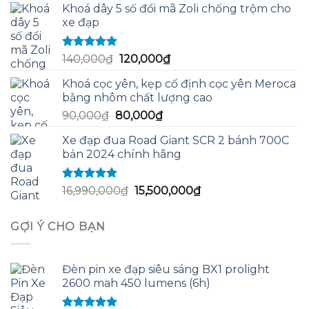
sao
Khoá dây 5 số đổi mã Zoli chống trộm cho
là:
tại
xe đạp
10,190,000₫.
là:
7,590,000₫.
Được xếp
Giá
Giá
140,000
₫
120,000
₫
hạng
5.00
5
gốc
hiện
sao
Khoá cọc yên, kẹp cố định cọc yên Meroca
là:
tại
bằng nhôm chất lượng cao
140,000₫.
là:
Giá
Giá
90,000
₫
80,000
₫
120,000₫.
gốc
hiện
Xe đạp đua Road Giant SCR 2 bánh 700C
là:
tại
bản 2024 chính hãng
90,000₫.
là:
80,000₫.
Được xếp
Giá
Giá
16,990,000
₫
15,500,000
₫
hạng
5.00
5
gốc
hiện
sao
là:
tại
GỢI Ý CHO BẠN
16,990,000₫.
là:
15,500,000₫.
Đèn pin xe đạp siêu sáng BX1 prolight
2600 mah 450 lumens (6h)