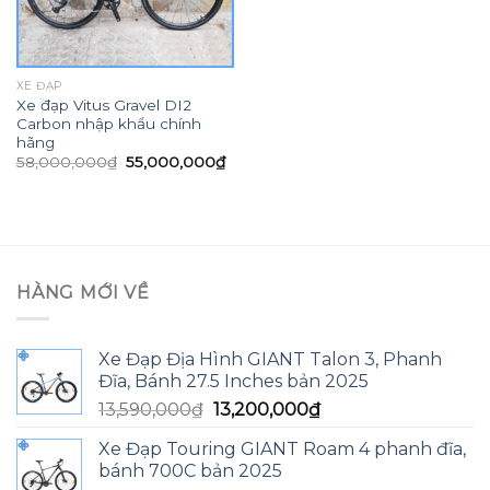
XE ĐẠP
Xe đạp Vitus Gravel DI2
Carbon nhập khẩu chính
hãng
Giá
Giá
58,000,000
₫
55,000,000
₫
gốc
hiện
là:
tại
58,000,000₫.
là:
55,000,000₫.
HÀNG MỚI VỀ
Xe Đạp Địa Hình GIANT Talon 3, Phanh
Đĩa, Bánh 27.5 Inches bản 2025
Giá
Giá
13,590,000
₫
13,200,000
₫
gốc
hiện
Xe Đạp Touring GIANT Roam 4 phanh đĩa,
là:
tại
bánh 700C bản 2025
13,590,000₫.
là: