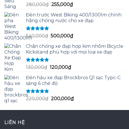
Được xếp
Giá
Giá
280,000
₫
255,000
₫
hạng
5.00
5
gốc
hiện
sao
Đèn trước West Biking 400/1300lm chính
là:
tại
hãng chống nước cho xe đạp
280,000₫.
là:
255,000₫.
Được xếp
Giá
Giá
540,000
₫
500,000
₫
hạng
5.00
5
gốc
hiện
sao
Chân chống xe đạp hợp kim nhôm Bicycle
là:
tại
Kickstand phù hợp với mọi loại xe đạp
540,000₫.
là:
500,000₫.
Được xếp
Giá
Giá
130,000
₫
120,000
₫
hạng
5.00
5
gốc
hiện
sao
Đèn hậu xe đạp Brockbros Q1 sạc Typc-C
là:
tại
sáng 6 chế độ
130,000₫.
là:
120,000₫.
Được xếp
Giá
Giá
220,000
₫
200,000
₫
hạng
5.00
5
gốc
hiện
sao
là:
tại
220,000₫.
là:
LIÊN HỆ
200,000₫.