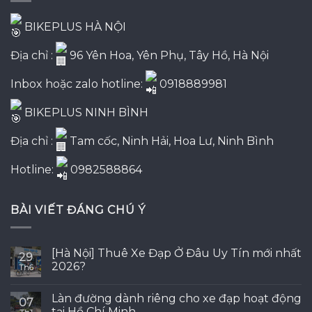
BIKEPLUS HÀ NỘI
Địa chỉ :
96 Yên Hoa, Yên Phụ, Tây Hồ, Hà Nội
Inbox hoặc zalo hotline:
0918889981
BIKEPLUS NINH BÌNH
Địa chỉ :
Tam cốc, Ninh Hải, Hoa Lư, Ninh Bình
Hotline:
0982588864
BÀI VIẾT ĐÁNG CHÚ Ý
[Hà Nội] Thuê Xe Đạp Ở Đâu Uy Tín mới nhất
29
2026?
Th6
Làn đường dành riêng cho xe đạp hoạt động
07
tại Hồ Chí Minh