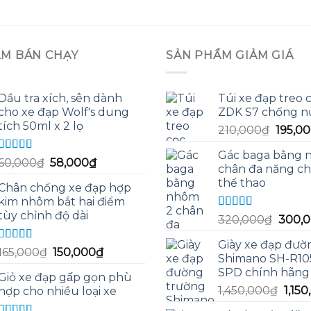
ẨM BÁN CHẠY
SẢN PHẨM GIẢM GIÁ
Dầu tra xích, sên dành
Túi xe đạp treo 
cho xe đạp Wolf's dung
ZDK S7 chống n
tích 50ml x 2 lọ
Giá
210,000
₫
195,0
gốc
Gác baga bằng 
là:
Được xếp
Giá
Giá
60,000
₫
58,000
₫
chân đa năng ch
hạng
5.00
5
210,00
gốc
hiện
thể thao
sao
Chân chống xe đạp hợp
là:
tại
kim nhôm bắt hai điểm
60,000₫.
là:
tùy chỉnh độ dài
Được xếp
Giá
320,000
₫
300,
58,000₫.
hạng
5.00
5
gốc
sao
Giày xe đạp đườ
là:
Được xếp
Giá
Giá
165,000
₫
150,000
₫
Shimano SH-R10
hạng
5.00
5
320,0
gốc
hiện
SPD chính hãng
sao
Giỏ xe đạp gấp gọn phù
là:
tại
Giá
1,450,000
₫
1,15
hợp cho nhiều loại xe
165,000₫.
là:
gốc
150,000₫.