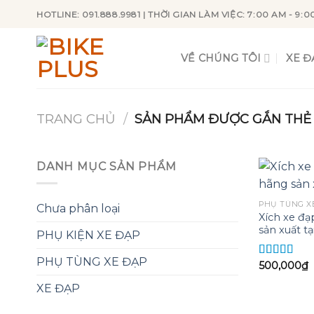
Skip
HOTLINE: 091.888.9981 | THỜI GIAN LÀM VIỆC: 7:00 AM - 9:0
to
content
VỀ CHÚNG TÔI
XE Đ
TRANG CHỦ
/
SẢN PHẨM ĐƯỢC GẮN THẺ “
DANH MỤC SẢN PHẨM
PHỤ TÙNG X
Chưa phân loại
Xích xe đạ
sản xuất tạ
PHỤ KIỆN XE ĐẠP
PHỤ TÙNG XE ĐẠP
500,000
₫
Được xếp
hạng
5.00
5
XE ĐẠP
sao