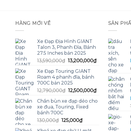
HÀNG MỚI VỀ
SẢN PH
Xe Đạp Địa Hình GIANT
Talon 3, Phanh Đĩa, Bánh
27.5 Inches bản 2025
Giá
Giá
13,590,000
₫
13,200,000
₫
gốc
hiện
Xe Đạp Touring GIANT
là:
tại
Roam 4 phanh đĩa, bánh
13,590,000₫.
là:
700C bản 2025
13,200,000₫.
Giá
Giá
12,790,000
₫
12,500,000
₫
gốc
hiện
Chắn bùn xe đạp dẻo cho
là:
tại
xe đua, Touring, Fixed
12,790,000₫.
là:
bánh 700C
12,500,000₫.
Giá
Giá
130,000
₫
125,000
₫
gốc
hiện
Khoá xe đạp chữ U mật