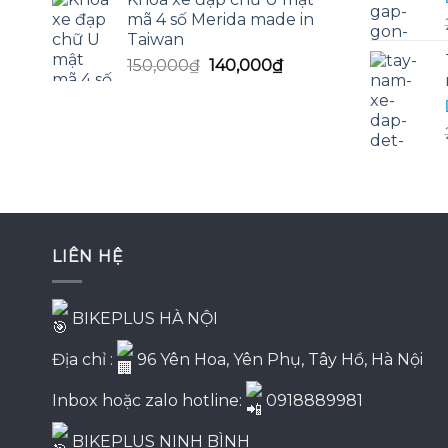
là:
tại
mã 4 số Merida made in
130,000₫.
là:
Taiwan
125,000₫.
Giá
Giá
150,000
₫
140,000
₫
gốc
hiện
là:
tại
150,000₫.
là:
140,000₫.
LIÊN HỆ
BIKEPLUS HÀ NỘI
Địa chỉ :
96 Yên Hoa, Yên Phụ, Tây Hồ, Hà Nội
Inbox hoặc zalo hotline:
0918889981
BIKEPLUS NINH BÌNH