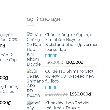
GỢI Ý CHO BẠN
cọc yên
Chân chống xe đạp hợp
ước 100%
kim nhôm Bicycle
Kickstand phù hợp với mọi
Giá
00
₫
loại xe đạp
hiện
nhôm 2
tại
o xe đạp
0₫.
là:
Được xếp
Giá
Giá
130,000
₫
120,000
₫
hạng
5.00
5
195,000₫.
gốc
hiện
sao
Cùi đề sau Shimano GRX
là:
tại
RD-RX400 10-speed new
Giá
000
₫
130,000₫.
là:
fullbox
hiện
120,000₫.
ng trường
tại
5 Carbon
00₫.
là:
Được xếp
Giá
Giá
2,200,000
₫
1,950,000
₫
hạng
5.00
5
300,000₫.
gốc
hiện
sao
Giá
0,000
₫
Khóa dây thép 5 số đổi
là:
tại
hiện
mật khẩu Tonyon
2,200,000₫.
là: