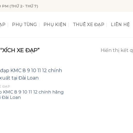
0 PM (THỨ 2- THỨ 7)
ẠP
PHỤ TÙNG
PHỤ KIỆN
THUÊ XE ĐẠP
LIÊN HỆ
XÍCH XE ĐẠP”
Hiển thị kết 
E ĐẠP
p KMC 8 9 10 11 12 chính hãng
Add to
i Đài Loan
wishlist