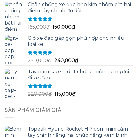
sao
Chân chống xe đạp hợp kim nhôm bắt hai
là:
tại
điểm tùy chỉnh độ dài
60,000₫.
là:
58,000₫.
Được xếp
Giá
Giá
165,000
₫
150,000
₫
hạng
5.00
5
gốc
hiện
sao
Giỏ xe đạp gấp gọn phù hợp cho nhiều
là:
tại
loại xe
165,000₫.
là:
150,000₫.
Được xếp
Giá
Giá
250,000
₫
240,000
₫
hạng
5.00
5
gốc
hiện
sao
Tay nắm cao su dẹt chống mỏi cho người
là:
tại
đi xe đạp
250,000₫.
là:
240,000₫.
Được xếp
Giá
Giá
220,000
₫
115,000
₫
hạng
5.00
5
gốc
hiện
sao
là:
tại
SẢN PHẨM GIẢM GIÁ
220,000₫.
là:
115,000₫.
Topeak Hybrid Rocket HP bơm mini cầm
tay chính hãng, hai chức năng kèm bình