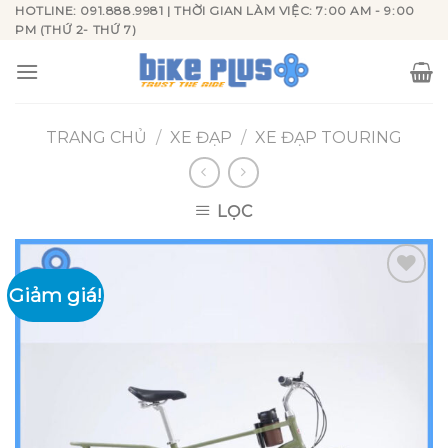
Skip
HOTLINE: 091.888.9981 | THỜI GIAN LÀM VIỆC: 7:00 AM - 9:00
PM (THỨ 2- THỨ 7)
to
content
TRANG CHỦ
/
XE ĐẠP
/
XE ĐẠP TOURING
LỌC
Giảm giá!
Add to
wishlist