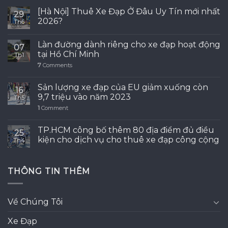
[Hà Nội] Thuê Xe Đạp Ở Đâu Uy Tín mới nhất
29
2026?
Th6
Làn đường dành riêng cho xe đạp hoạt động
07
tại Hồ Chí Minh
Th1
7
Comments
Sản lượng xe đạp của EU giảm xuống còn
16
9,7 triệu vào năm 2023
Th5
1
Comment
TP.HCM công bố thêm 80 địa điểm đủ điều
25
kiện cho dịch vụ cho thuê xe đạp công cộng
Th4
THÔNG TIN THÊM
Về Chúng Tôi
Xe Đạp