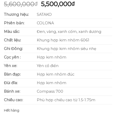
5.00
4
trên 5
Giá
Giá
5,600,000
5,500,000
₫
₫
dựa trên
gốc
hiện
đánh giá
Thương hiệu:
SATAKO
là:
tại
5,600,000₫.
là:
Phiên bản:
COLONA
5,500,000₫.
Màu sắc:
Đen, vàng, xanh cốm, xanh dương
Chất liệu:
Khung hợp kim nhôm 6061
Ghi Đông:
Khung hợp kim nhôm siêu nhẹ
Cọc yên :
Hợp kim nhôm
Yên xe:
Yên cổ điển
Bàn đạp:
Hợp kim nhôm đúc
Đùi đĩa:
Hợp kim nhôm
Bánh xe:
Compass 700
Chiều cao:
Phù hợp chiều cao từ 1.5-1.75m
Hết hàng