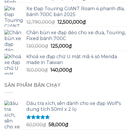
gốc
hiện
Xe Đạp Touring GIANT Roam 4 phanh đĩa,
là:
tại
bánh 700C bản 2025
13,590,000₫.
là:
Giá
Giá
12,790,000
₫
12,500,000
₫
13,200,000₫.
gốc
hiện
Chắn bùn xe đạp dẻo cho xe đua, Touring,
là:
tại
Fixed bánh 700C
12,790,000₫.
là:
Giá
Giá
130,000
₫
125,000
₫
12,500,000₫.
gốc
hiện
Khoá xe đạp chữ U mật mã 4 số Merida
là:
tại
made in Taiwan
130,000₫.
là:
Giá
Giá
150,000
₫
140,000
₫
125,000₫.
gốc
hiện
là:
tại
SẢN PHẨM BÁN CHẠY
150,000₫.
là:
140,000₫.
Dầu tra xích, sên dành cho xe đạp Wolf's
dung tích 50ml x 2 lọ
Được xếp
Giá
Giá
60,000
₫
58,000
₫
hạng
5.00
5
gốc
hiện