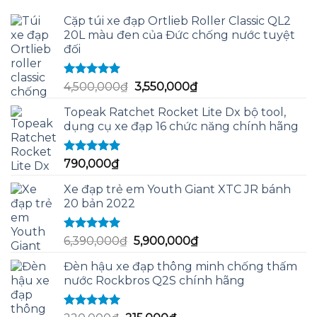
Cặp túi xe đạp Ortlieb Roller Classic QL2
20L màu đen của Đức chống nước tuyệt
đối
Được xếp
Giá
Giá
4,500,000
₫
3,550,000
₫
hạng
5.00
5
gốc
hiện
sao
Topeak Ratchet Rocket Lite Dx bộ tool,
là:
tại
dụng cụ xe đạp 16 chức năng chính hãng
4,500,000₫.
là:
3,550,000₫.
Được xếp
790,000
₫
hạng
5.00
5
sao
Xe đạp trẻ em Youth Giant XTC JR bánh
20 bản 2022
Được xếp
Giá
Giá
6,390,000
₫
5,900,000
₫
hạng
5.00
5
gốc
hiện
sao
Đèn hậu xe đạp thông minh chống thấm
là:
tại
nước Rockbros Q2S chính hãng
6,390,000₫.
là:
5,900,000₫.
Được xếp