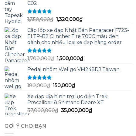
C02
Được xếp
Giá
Giá
1,350,000
₫
1,320,000
₫
hạng
5.00
5
gốc
hiện
sao
Cặp lốp xe đạp Nhật Bản Panaracer F723-
là:
tại
ELTP-B2 Clincher Tire 700C màu đen
1,350,000₫.
là:
dành cho nhiều loại xe đạp hàng order
1,320,000₫.
Được xếp
Giá
Giá
1,700,000
₫
1,500,000
₫
hạng
5.00
5
gốc
hiện
sao
Pedal nhôm Wellgo VM248DJ Taiwan
là:
tại
1,700,000₫.
là:
1,500,000₫.
Được xếp
Giá
Giá
180,000
₫
150,000
₫
hạng
5.00
5
gốc
hiện
sao
Xe đạp địa hình trợ lực điện Trek
là:
tại
Procaliber 8 Shimano Deore XT
180,000₫.
là:
Giá
Giá
37,000,000
₫
35,000,000
₫
150,000₫.
gốc
hiện
là:
tại
GỢI Ý CHO BẠN
37,000,000₫.
là:
35,000,000₫.