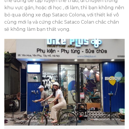
thể dùng để tập luyện thể thao, di chuyển trong
khu vực gần, hoặc đi học , đi làm, thì bạn không nên
bỏ qua dòng xe đạp Sataco Colona, với thiết kế vô
cùng mới lạ và cứng chắc Sataco Colan chắc chắn
sẽ không làm bạn thất vọng.