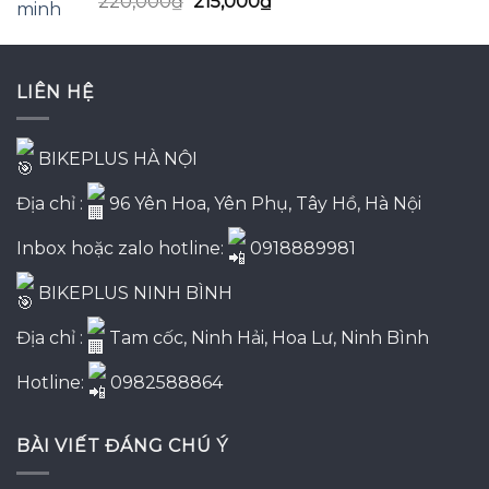
Giá
Giá
220,000
₫
215,000
₫
hạng
5.00
5
gốc
hiện
sao
là:
tại
220,000₫.
là:
LIÊN HỆ
215,000₫.
BIKEPLUS HÀ NỘI
Địa chỉ :
96 Yên Hoa, Yên Phụ, Tây Hồ, Hà Nội
Inbox hoặc zalo hotline:
0918889981
BIKEPLUS NINH BÌNH
Địa chỉ :
Tam cốc, Ninh Hải, Hoa Lư, Ninh Bình
Hotline:
0982588864
BÀI VIẾT ĐÁNG CHÚ Ý