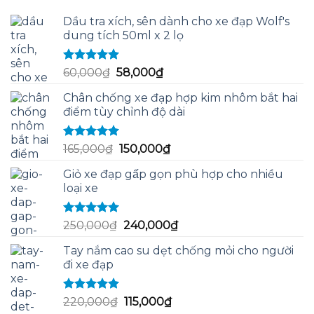
Dầu tra xích, sên dành cho xe đạp Wolf's
dung tích 50ml x 2 lọ
Được xếp
Giá
Giá
60,000
₫
58,000
₫
hạng
5.00
5
gốc
hiện
sao
Chân chống xe đạp hợp kim nhôm bắt hai
là:
tại
điểm tùy chỉnh độ dài
60,000₫.
là:
58,000₫.
Được xếp
Giá
Giá
165,000
₫
150,000
₫
hạng
5.00
5
gốc
hiện
sao
Giỏ xe đạp gấp gọn phù hợp cho nhiều
là:
tại
loại xe
165,000₫.
là:
150,000₫.
Được xếp
Giá
Giá
250,000
₫
240,000
₫
hạng
5.00
5
gốc
hiện
sao
Tay nắm cao su dẹt chống mỏi cho người
là:
tại
đi xe đạp
250,000₫.
là:
240,000₫.
Được xếp
Giá
Giá
220,000
₫
115,000
₫
hạng
5.00
5