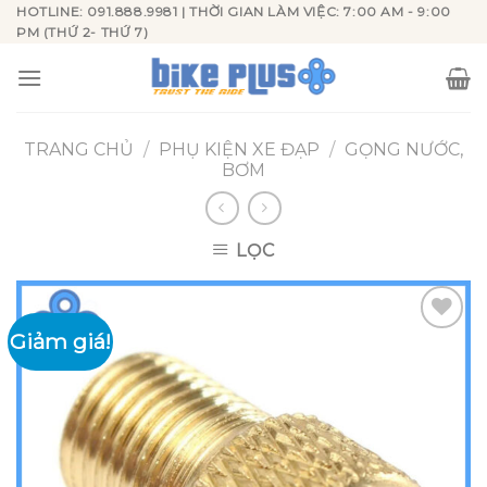
Skip
HOTLINE: 091.888.9981 | THỜI GIAN LÀM VIỆC: 7:00 AM - 9:00
PM (THỨ 2- THỨ 7)
to
content
TRANG CHỦ
/
PHỤ KIỆN XE ĐẠP
/
GỌNG NƯỚC,
BƠM
LỌC
Giảm giá!
Add to
wishlist