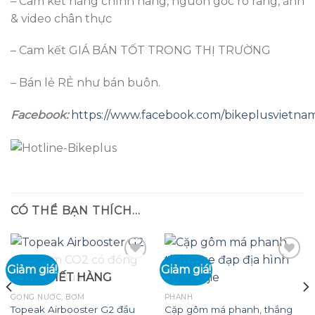
– Cam kết hàng chính hãng, nguồn gốc rõ ràng, ảnh
& video chân thực
– Cam kết GIÁ BÁN TỐT TRONG THỊ TRƯỜNG
– Bán lẻ RẺ như bán buôn.
Facebook:
https://www.facebook.com/bikeplusvietna
CÓ THỂ BẠN THÍCH…
Giảm giá!
Giảm giá!
HẾT HÀNG
Add to
Add to
GỌNG NƯỚC, BƠM
PHANH
wishlist
wishlist
Topeak Airbooster G2 đầu
Cặp gôm má phanh, thắng