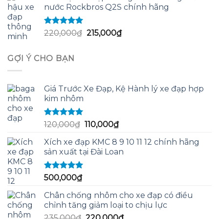
nước Rockbros Q2S chính hãng
60,000,000₫.
là:
55,000,000₫.
Được xếp
Giá
Giá
220,000
₫
215,000
₫
hạng
5.00
5
gốc
hiện
sao
là:
tại
GỢI Ý CHO BẠN
220,000₫.
là:
215,000₫.
Giá Trước Xe Đạp, Kệ Hành lý xe đạp hợp
kim nhôm
Được xếp
Giá
Giá
120,000
₫
110,000
₫
hạng
5.00
5
gốc
hiện
sao
Xích xe đạp KMC 8 9 10 11 12 chính hãng
là:
tại
sản xuất tại Đài Loan
120,000₫.
là:
110,000₫.
Được xếp
500,000
₫
hạng
5.00
5
sao
Chân chống nhôm cho xe đạp có điều
chỉnh tăng giảm loại to chịu lực
Giá
Giá
235,000
₫
220,000
₫