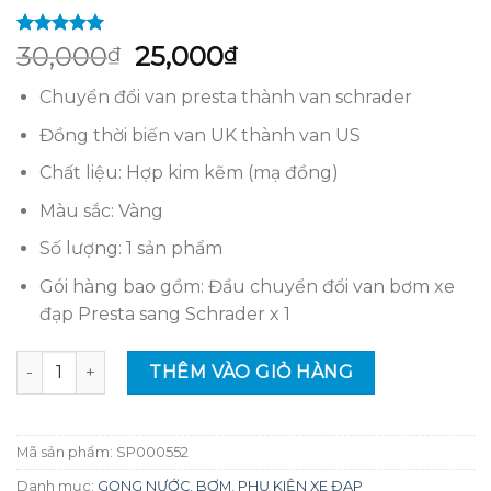
5.00
1
trên 5
Giá
Giá
30,000
25,000
₫
₫
dựa trên
gốc
hiện
đánh giá
Chuyển đổi van presta thành van schrader
là:
tại
30,000₫.
là:
Đồng thời biến van UK thành van US
25,000₫.
Chất liệu: Hợp kim kẽm (mạ đồng)
Màu sắc: Vàng
Số lượng: 1 sản phẩm
Gói hàng bao gồm: Đầu chuyển đổi van bơm xe
đạp Presta sang Schrader x 1
Đầu chuyển đổi van bơm xe đạp từ Presta (van gạo) sang Sc
THÊM VÀO GIỎ HÀNG
Mã sản phẩm:
SP000552
Danh mục:
GỌNG NƯỚC, BƠM
,
PHỤ KIỆN XE ĐẠP