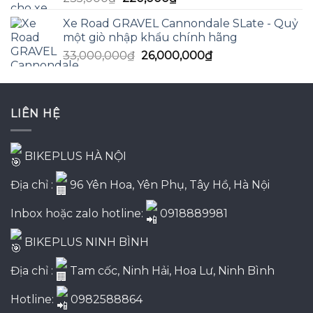
gốc
hiện
Xe Road GRAVEL Cannondale SLate - Quỷ
là:
tại
một giò nhập khẩu chính hãng
235,000₫.
là:
Giá
Giá
33,000,000
₫
26,000,000
₫
220,000₫.
gốc
hiện
là:
tại
33,000,000₫.
là:
LIÊN HỆ
26,000,000₫.
BIKEPLUS HÀ NỘI
Địa chỉ :
96 Yên Hoa, Yên Phụ, Tây Hồ, Hà Nội
Inbox hoặc zalo hotline:
0918889981
BIKEPLUS NINH BÌNH
Địa chỉ :
Tam cốc, Ninh Hải, Hoa Lư, Ninh Bình
Hotline:
0982588864