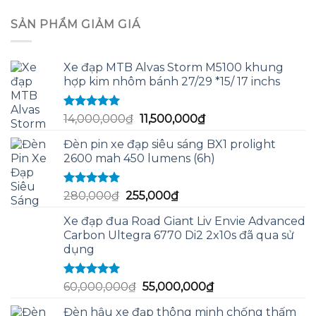
gốc
hiện
sao
là:
tại
SẢN PHẨM GIẢM GIÁ
220,000₫.
là:
115,000₫.
Xe đạp MTB Alvas Storm M5100 khung
hợp kim nhôm bánh 27/29 *15/ 17 inchs
Được xếp
Giá
Giá
14,000,000
₫
11,500,000
₫
hạng
5.00
5
gốc
hiện
sao
Đèn pin xe đạp siêu sáng BX1 prolight
là:
tại
2600 mah 450 lumens (6h)
14,000,000₫.
là:
11,500,000₫.
Được xếp
Giá
Giá
280,000
₫
255,000
₫
hạng
5.00
5
gốc
hiện
sao
Xe đạp đua Road Giant Liv Envie Advanced
là:
tại
Carbon Ultegra 6770 Di2 2x10s đã qua sử
280,000₫.
là:
dụng
255,000₫.
Được xếp
Giá
Giá
60,000,000
₫
55,000,000
₫
hạng
5.00
5
gốc
hiện
sao
Đèn hậu xe đạp thông minh chống thấm
là:
tại