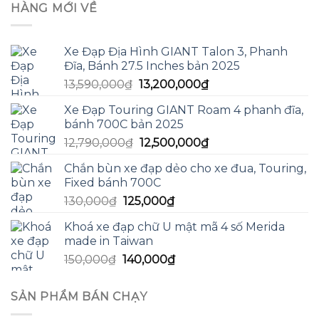
HÀNG MỚI VỀ
Xe Đạp Địa Hình GIANT Talon 3, Phanh
Đĩa, Bánh 27.5 Inches bản 2025
Giá
Giá
13,590,000
₫
13,200,000
₫
gốc
hiện
Xe Đạp Touring GIANT Roam 4 phanh đĩa,
là:
tại
bánh 700C bản 2025
13,590,000₫.
là:
Giá
Giá
12,790,000
₫
12,500,000
₫
13,200,000₫.
gốc
hiện
Chắn bùn xe đạp dẻo cho xe đua, Touring,
là:
tại
Fixed bánh 700C
12,790,000₫.
là:
Giá
Giá
130,000
₫
125,000
₫
12,500,000₫.
gốc
hiện
Khoá xe đạp chữ U mật mã 4 số Merida
là:
tại
made in Taiwan
130,000₫.
là:
Giá
Giá
150,000
₫
140,000
₫
125,000₫.
gốc
hiện
là:
tại
SẢN PHẨM BÁN CHẠY
150,000₫.
là:
140,000₫.