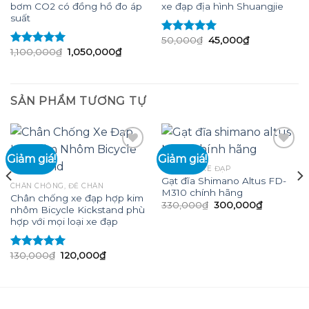
bơm CO2 có đồng hồ đo áp
xe đạp địa hình Shuangjie
suất
Giá
Giá
50,000
₫
45,000
₫
Được xếp
gốc
hiện
Giá
Giá
1,100,000
₫
1,050,000
₫
hạng
5.00
5
Được xếp
là:
tại
gốc
hiện
sao
hạng
5.00
5
50,000₫.
là:
là:
tại
sao
45,000₫.
1,100,000₫.
là:
₫.
1,050,000₫.
SẢN PHẨM TƯƠNG TỰ
Giảm giá!
Giảm giá!
PHỤ KIỆN XE ĐẠP
Gạt đĩa Shimano Altus FD-
Add to
Add to
CHÂN CHỐNG, ĐỂ CHÂN
M310 chính hãng
wishlist
wishlist
Chân chống xe đạp hợp kim
Giá
Giá
330,000
₫
300,000
₫
nhôm Bicycle Kickstand phù
gốc
hiện
hợp với mọi loại xe đạp
là:
tại
330,000₫.
là:
300,000₫
Giá
Giá
130,000
₫
120,000
₫
Được xếp
gốc
hiện
hạng
5.00
5
là:
tại
sao
130,000₫.
là:
120,000₫.