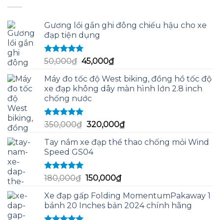
25,000,000₫.
là:
19,000,000₫.
Gương lồi gắn ghi đông chiếu hậu cho xe
đạp tiện dụng
Được xếp
Giá
Giá
50,000
₫
45,000
₫
hạng
5.00
5
gốc
hiện
sao
Máy đo tốc độ West biking, đồng hồ tốc độ
là:
tại
xe đạp không dây màn hình lớn 2.8 inch
50,000₫.
là:
chống nước
45,000₫.
Được xếp
Giá
Giá
350,000
₫
320,000
₫
hạng
5.00
5
gốc
hiện
sao
Tay nắm xe đạp thể thao chống mỏi Wind
là:
tại
Speed GS04
350,000₫.
là:
320,000₫.
Được xếp
Giá
Giá
180,000
₫
150,000
₫
hạng
5.00
5
gốc
hiện
sao
Xe đạp gấp Folding MomentumPakaway 1
là:
tại
bánh 20 Inches bản 2024 chính hãng
180,000₫.
là:
150,000₫.