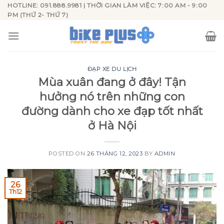
Skip
HOTLINE: 091.888.9981 | THỜI GIAN LÀM VIỆC: 7:00 AM - 9:00
PM (THỨ 2- THỨ 7)
to
content
ĐẠP XE DU LỊCH
Mùa xuân đang ở đây! Tận
hưởng nó trên những con
đường dành cho xe đạp tốt nhất
ở Hà Nội
POSTED ON
26 THÁNG 12, 2023
BY
ADMIN
26
Th12