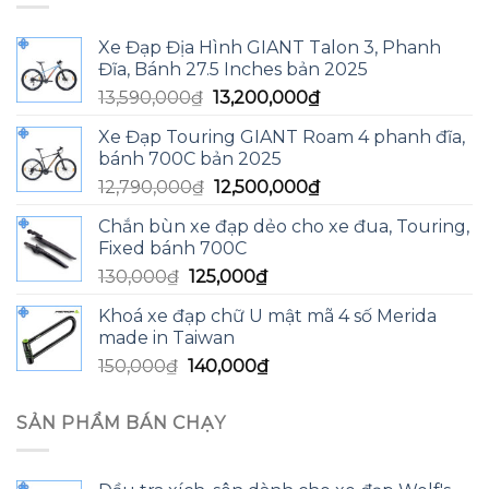
Xe Đạp Địa Hình GIANT Talon 3, Phanh
Đĩa, Bánh 27.5 Inches bản 2025
Giá
Giá
13,590,000
₫
13,200,000
₫
gốc
hiện
Xe Đạp Touring GIANT Roam 4 phanh đĩa,
là:
tại
bánh 700C bản 2025
13,590,000₫.
là:
Giá
Giá
12,790,000
₫
12,500,000
₫
13,200,000₫.
gốc
hiện
Chắn bùn xe đạp dẻo cho xe đua, Touring,
là:
tại
Fixed bánh 700C
12,790,000₫.
là:
Giá
Giá
130,000
₫
125,000
₫
12,500,000₫.
gốc
hiện
Khoá xe đạp chữ U mật mã 4 số Merida
là:
tại
made in Taiwan
130,000₫.
là:
Giá
Giá
150,000
₫
140,000
₫
125,000₫.
gốc
hiện
là:
tại
SẢN PHẨM BÁN CHẠY
150,000₫.
là:
140,000₫.