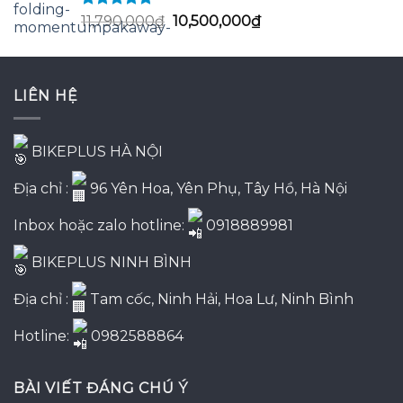
Được xếp
Giá
Giá
11,790,000
₫
10,500,000
₫
hạng
5.00
5
gốc
hiện
sao
là:
tại
11,790,000₫.
là:
LIÊN HỆ
10,500,000₫.
BIKEPLUS HÀ NỘI
Địa chỉ :
96 Yên Hoa, Yên Phụ, Tây Hồ, Hà Nội
Inbox hoặc zalo hotline:
0918889981
BIKEPLUS NINH BÌNH
Địa chỉ :
Tam cốc, Ninh Hải, Hoa Lư, Ninh Bình
Hotline:
0982588864
BÀI VIẾT ĐÁNG CHÚ Ý