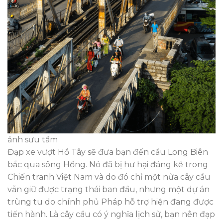
ảnh sưu tầm
Đạp xe vượt Hồ Tây sẽ đưa bạn đến cầu Long Biên
bắc qua sông Hồng. Nó đã bị hư hại đáng kể trong
Chiến tranh Việt Nam và do đó chỉ một nửa cây cầu
vẫn giữ được trạng thái ban đầu, nhưng một dự án
trùng tu do chính phủ Pháp hỗ trợ hiện đang được
tiến hành. Là cây cầu có ý nghĩa lịch sử, bạn nên đạp