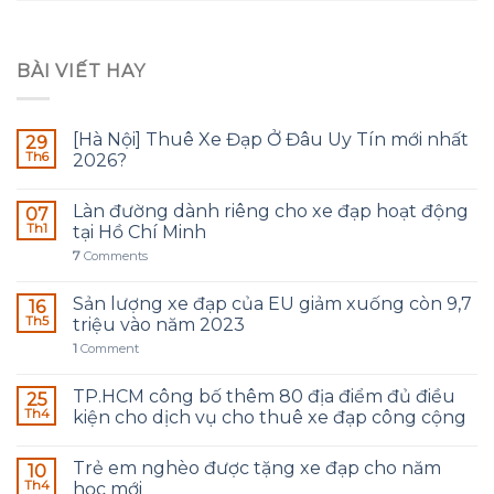
BÀI VIẾT HAY
[Hà Nội] Thuê Xe Đạp Ở Đâu Uy Tín mới nhất
29
Th6
2026?
Làn đường dành riêng cho xe đạp hoạt động
07
Th1
tại Hồ Chí Minh
7
Comments
Sản lượng xe đạp của EU giảm xuống còn 9,7
16
Th5
triệu vào năm 2023
1
Comment
TP.HCM công bố thêm 80 địa điểm đủ điều
25
Th4
kiện cho dịch vụ cho thuê xe đạp công cộng
Trẻ em nghèo được tặng xe đạp cho năm
10
Th4
học mới