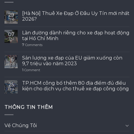
[Hà Nội] Thuê Xe Đạp Ở Đâu Uy Tín mới nhất
29
2026?
Th6
Làn đường dành riêng cho xe đạp hoạt động
07
tại Hồ Chí Minh
Th1
7
Comments
Sản lượng xe đạp của EU giảm xuống còn
16
9,7 triệu vào năm 2023
Th5
1
Comment
TP.HCM công bố thêm 80 địa điểm đủ điều
25
kiện cho dịch vụ cho thuê xe đạp công cộng
Th4
THÔNG TIN THÊM
Về Chúng Tôi