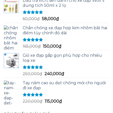
Dầu tra xích, sên dành cho xe đạp Wolf's
dung tích 50ml x 2 lọ
Được xếp
Giá
Giá
60,000
₫
58,000
₫
hạng
5.00
5
gốc
hiện
sao
Chân chống xe đạp hợp kim nhôm bắt hai
là:
tại
điểm tùy chỉnh độ dài
60,000₫.
là:
58,000₫.
Được xếp
Giá
Giá
165,000
₫
150,000
₫
hạng
5.00
5
gốc
hiện
sao
Giỏ xe đạp gấp gọn phù hợp cho nhiều
là:
tại
loại xe
165,000₫.
là:
150,000₫.
Được xếp
Giá
Giá
250,000
₫
240,000
₫
hạng
5.00
5
gốc
hiện
sao
Tay nắm cao su dẹt chống mỏi cho người
là:
tại
đi xe đạp
250,000₫.
là:
240,000₫.
Được xếp
Giá
Giá
220,000
₫
115,000
₫
hạng
5.00
5
gốc
hiện
sao
là:
tại