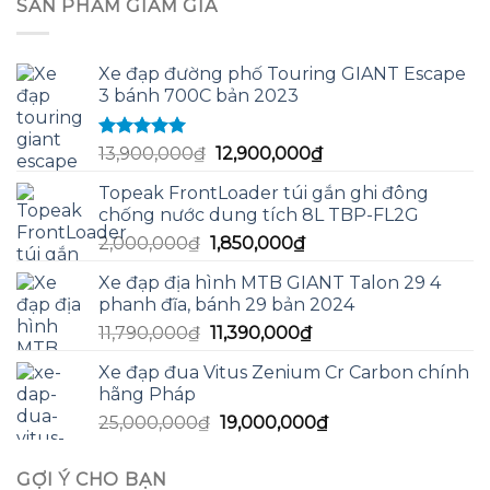
SẢN PHẨM GIẢM GIÁ
220,000₫.
là:
115,000₫.
Xe đạp đường phố Touring GIANT Escape
3 bánh 700C bản 2023
Được xếp
Giá
Giá
13,900,000
₫
12,900,000
₫
hạng
5.00
5
gốc
hiện
sao
Topeak FrontLoader túi gắn ghi đông
là:
tại
chống nước dung tích 8L TBP-FL2G
13,900,000₫.
là:
Giá
Giá
2,000,000
₫
1,850,000
₫
12,900,000₫.
gốc
hiện
Xe đạp địa hình MTB GIANT Talon 29 4
là:
tại
phanh đĩa, bánh 29 bản 2024
2,000,000₫.
là:
Giá
Giá
11,790,000
₫
11,390,000
₫
1,850,000₫.
gốc
hiện
Xe đạp đua Vitus Zenium Cr Carbon chính
là:
tại
hãng Pháp
11,790,000₫.
là:
Giá
Giá
25,000,000
₫
19,000,000
₫
11,390,000₫.
gốc
hiện
là:
tại
GỢI Ý CHO BẠN