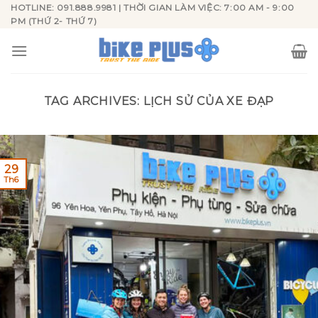
Skip
HOTLINE: 091.888.9981 | THỜI GIAN LÀM VIỆC: 7:00 AM - 9:00
PM (THỨ 2- THỨ 7)
to
content
TAG ARCHIVES:
LỊCH SỬ CỦA XE ĐẠP
29
Th6