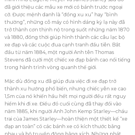
đã giới thiệu các mẫu xe mới có bánh trước ngoại
cỡ. Được mệnh danh là “đồng xu xu” hay “bình
thường”, những cỗ máy có hình dáng kỳ lạ này đã
trở thành cơn thịnh nộ trong suốt những năm 1870
và 1880, đồng thời giúp hình thành các câu lạc bộ
xe đạp và các cuộc đua cạnh tranh đầu tiên. Bắt
đầu từ năm 1884, một người Anh tên Thomas
Stevens đã cưỡi một chiếc xe đạp bánh cao nổi tiếng
trong hành trình vòng quanh thế giới.
Mặc dù đồng xu đã giúp đưa việc đi xe đạp trở
thành xu hướng phổ biến, nhưng chiếc yên xe cao
1,5m của nó khiến hầu hết mọi người đều rất nguy
hiểm khi đi xe. Điều đó cuối cùng đã thay đổi vào
năm 1885, khi người Anh John Kemp Starley—cháu
trai của James Starley—hoàn thiện một thiết kế “xe
đạp an toàn” có các bánh xe có kích thước bằng
nhau và bộ truyền động bằng xích. Những phát