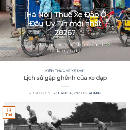
CHÍNH SÁCH BÁN HÀNG BIKEPLUS
[Hà Nội] Thuê Xe Đạp Ở
Đâu Uy Tín mới nhất
2026?
Nếu bạn đang tìm kiếm một dịch vụ cho thuê
xe đạp uy tín tại
KIẾN THỨC VỀ XE ĐẠP
Lịch sử gập ghềnh của xe đạp
POSTED ON
13 THÁNG 4, 2023
BY
ADMIN
13
Th4