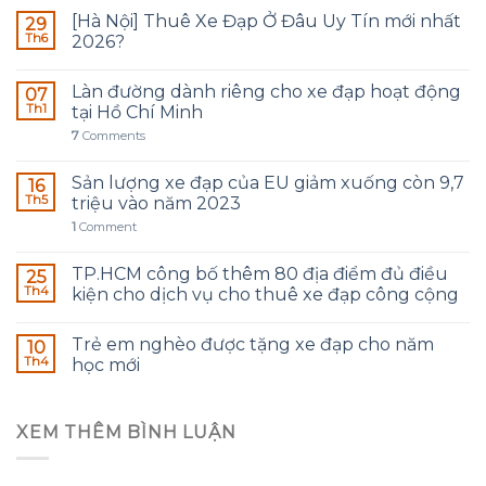
[Hà Nội] Thuê Xe Đạp Ở Đâu Uy Tín mới nhất
29
Th6
2026?
Làn đường dành riêng cho xe đạp hoạt động
07
Th1
tại Hồ Chí Minh
7
Comments
Sản lượng xe đạp của EU giảm xuống còn 9,7
16
Th5
triệu vào năm 2023
1
Comment
TP.HCM công bố thêm 80 địa điểm đủ điều
25
Th4
kiện cho dịch vụ cho thuê xe đạp công cộng
Trẻ em nghèo được tặng xe đạp cho năm
10
Th4
học mới
XEM THÊM BÌNH LUẬN