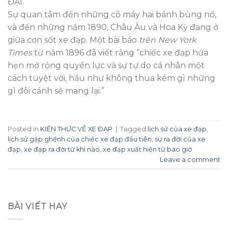
ĐẠI.
Sự quan tâm đến những cỗ máy hai bánh bùng nổ,
và đến những năm 1890, Châu Âu và Hoa Kỳ đang ở
giữa cơn sốt xe đạp. Một bài báo
trên New York
Times
từ năm 1896 đã viết rằng “chiếc xe đạp hứa
hẹn mở rộng quyền lực và sự tự do cá nhân một
cách tuyệt vời, hầu như không thua kém gì những
gì đôi cánh sẽ mang lại.”
Posted in
KIẾN THỨC VỀ XE ĐẠP
|
Tagged
lịch sử của xe đạp
,
lịch sử gập ghềnh của chiếc xe đạp đầu tiên
,
sự ra đời của xe
đạp
,
xe đạp ra đời từ khi nào
,
xe đạp xuất hiện từ bao giờ
Leave a comment
BÀI VIẾT HAY