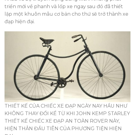
triển mới về phanh và lốp xe ngay sau đó đã thiết
lập một khuôn mẫu cơ bản cho thứ sẽ trở thành xe
đạp hiện đại.
THIẾT KẾ CỦA CHIẾC XE ĐẠP NGÀY NAY HẦU NHƯ
KHÔNG THAY ĐỔI KỂ TỪ KHI JOHN KEMP STARLEY
THIẾT KẾ CHIẾC XE ĐẠP AN TOÀN ROVER NÀY,
HIỆN THÂN ĐẦU TIÊN CỦA PHƯƠNG TIỆN HIỆN