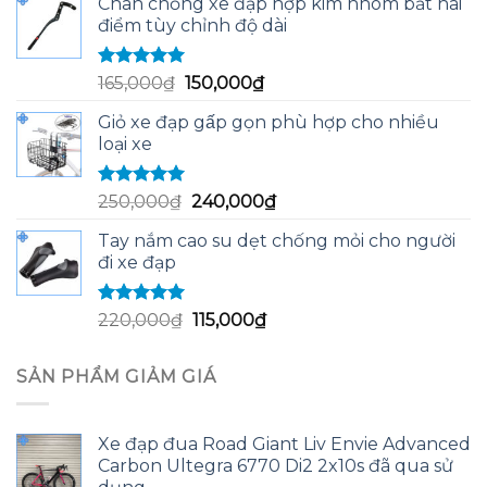
Chân chống xe đạp hợp kim nhôm bắt hai
là:
tại
điểm tùy chỉnh độ dài
60,000₫.
là:
58,000₫.
Được xếp
Giá
Giá
165,000
₫
150,000
₫
hạng
5.00
5
gốc
hiện
sao
Giỏ xe đạp gấp gọn phù hợp cho nhiều
là:
tại
loại xe
165,000₫.
là:
150,000₫.
Được xếp
Giá
Giá
250,000
₫
240,000
₫
hạng
5.00
5
gốc
hiện
sao
Tay nắm cao su dẹt chống mỏi cho người
là:
tại
đi xe đạp
250,000₫.
là:
240,000₫.
Được xếp
Giá
Giá
220,000
₫
115,000
₫
hạng
5.00
5
gốc
hiện
sao
là:
tại
SẢN PHẨM GIẢM GIÁ
220,000₫.
là:
115,000₫.
Xe đạp đua Road Giant Liv Envie Advanced
Carbon Ultegra 6770 Di2 2x10s đã qua sử