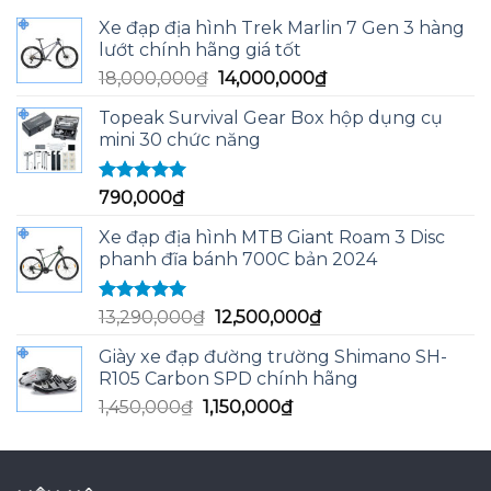
Xe đạp địa hình Trek Marlin 7 Gen 3 hàng
lướt chính hãng giá tốt
Giá
Giá
18,000,000
₫
14,000,000
₫
gốc
hiện
Topeak Survival Gear Box hộp dụng cụ
là:
tại
mini 30 chức năng
18,000,000₫.
là:
14,000,000₫.
Được xếp
790,000
₫
hạng
5.00
5
sao
Xe đạp địa hình MTB Giant Roam 3 Disc
phanh đĩa bánh 700C bản 2024
Được xếp
Giá
Giá
13,290,000
₫
12,500,000
₫
hạng
5.00
5
gốc
hiện
sao
Giày xe đạp đường trường Shimano SH-
là:
tại
R105 Carbon SPD chính hãng
13,290,000₫.
là:
Giá
Giá
1,450,000
₫
1,150,000
₫
12,500,000₫.
gốc
hiện
là:
tại
1,450,000₫.
là: