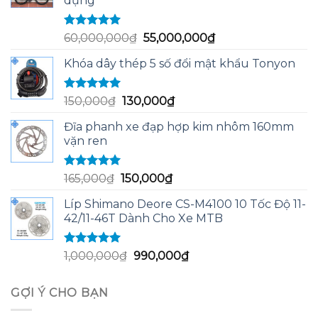
dụng
Được xếp
Giá
Giá
60,000,000
₫
55,000,000
₫
hạng
5.00
5
gốc
hiện
sao
Khóa dây thép 5 số đổi mật khẩu Tonyon
là:
tại
60,000,000₫.
là:
55,000,000₫.
Được xếp
Giá
Giá
150,000
₫
130,000
₫
hạng
5.00
5
gốc
hiện
sao
Đĩa phanh xe đạp hợp kim nhôm 160mm
là:
tại
vặn ren
150,000₫.
là:
130,000₫.
Được xếp
Giá
Giá
165,000
₫
150,000
₫
hạng
5.00
5
gốc
hiện
sao
Líp Shimano Deore CS-M4100 10 Tốc Độ 11-
là:
tại
42/11-46T Dành Cho Xe MTB
165,000₫.
là:
150,000₫.
Được xếp
Giá
Giá
1,000,000
₫
990,000
₫
hạng
5.00
5
gốc
hiện
sao
là:
tại
GỢI Ý CHO BẠN
1,000,000₫.
là:
990,000₫.