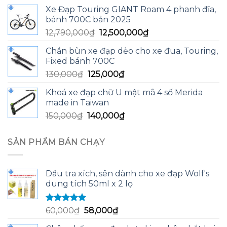
gốc
hiện
Xe Đạp Touring GIANT Roam 4 phanh đĩa,
là:
tại
bánh 700C bản 2025
13,590,000₫.
là:
Giá
Giá
12,790,000
₫
12,500,000
₫
13,200,000₫.
gốc
hiện
Chắn bùn xe đạp dẻo cho xe đua, Touring,
là:
tại
Fixed bánh 700C
12,790,000₫.
là:
Giá
Giá
130,000
₫
125,000
₫
12,500,000₫.
gốc
hiện
Khoá xe đạp chữ U mật mã 4 số Merida
là:
tại
made in Taiwan
130,000₫.
là:
Giá
Giá
150,000
₫
140,000
₫
125,000₫.
gốc
hiện
là:
tại
SẢN PHẨM BÁN CHẠY
150,000₫.
là:
140,000₫.
Dầu tra xích, sên dành cho xe đạp Wolf's
dung tích 50ml x 2 lọ
Được xếp
Giá
Giá
60,000
₫
58,000
₫
hạng
5.00
5
gốc
hiện
sao