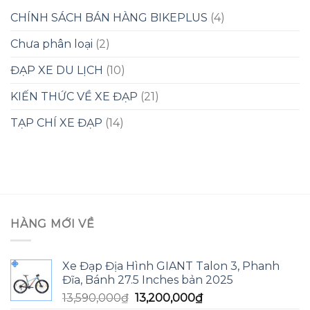
CHÍNH SÁCH BÁN HÀNG BIKEPLUS
(4)
Chưa phân loại
(2)
ĐẠP XE DU LỊCH
(10)
KIẾN THỨC VỀ XE ĐẠP
(21)
TẠP CHÍ XE ĐẠP
(14)
HÀNG MỚI VỀ
Xe Đạp Địa Hình GIANT Talon 3, Phanh
Đĩa, Bánh 27.5 Inches bản 2025
Giá
Giá
13,590,000
₫
13,200,000
₫