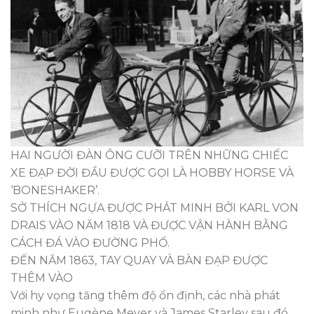
HAI NGƯỜI ĐÀN ÔNG CƯỠI TRÊN NHỮNG CHIẾC
XE ĐẠP ĐỜI ĐẦU ĐƯỢC GỌI LÀ HOBBY HORSE VÀ
‘BONESHAKER’.
SỞ THÍCH NGỰA ĐƯỢC PHÁT MINH BỞI KARL VON
DRAIS VÀO NĂM 1818 VÀ ĐƯỢC VẬN HÀNH BẰNG
CÁCH ĐÁ VÀO ĐƯỜNG PHỐ.
ĐẾN NĂM 1863, TAY QUAY VÀ BÀN ĐẠP ĐƯỢC
THÊM VÀO
Với hy vọng tăng thêm độ ổn định, các nhà phát
minh như Eugène Meyer và James Starley sau đó