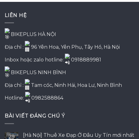
là:
tại
2,200,000₫.
là:
LIÊN HỆ
1,950,000₫.
BIKEPLUS HÀ NỘI
Địa chỉ :
96 Yên Hoa, Yên Phụ, Tây Hồ, Hà Nội
Inbox hoặc zalo hotline:
0918889981
BIKEPLUS NINH BÌNH
Địa chỉ :
Tam cốc, Ninh Hải, Hoa Lư, Ninh Bình
Hotline:
0982588864
BÀI VIẾT ĐÁNG CHÚ Ý
[Hà Nội] Thuê Xe Đạp Ở Đâu Uy Tín mới nhất
29