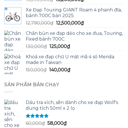
gốc
hiện
Xe Đạp Touring GIANT Roam 4 phanh đĩa,
là:
tại
bánh 700C bản 2025
13,590,000₫.
là:
Giá
Giá
12,790,000
₫
12,500,000
₫
13,200,000₫.
gốc
hiện
Chắn bùn xe đạp dẻo cho xe đua, Touring,
là:
tại
Fixed bánh 700C
12,790,000₫.
là:
Giá
Giá
130,000
₫
125,000
₫
12,500,000₫.
gốc
hiện
Khoá xe đạp chữ U mật mã 4 số Merida
là:
tại
made in Taiwan
130,000₫.
là:
Giá
Giá
150,000
₫
140,000
₫
125,000₫.
gốc
hiện
là:
tại
SẢN PHẨM BÁN CHẠY
150,000₫.
là:
140,000₫.
Dầu tra xích, sên dành cho xe đạp Wolf's
dung tích 50ml x 2 lọ
Được xếp
Giá
Giá
60,000
₫
58,000
₫
hạng
5.00
5