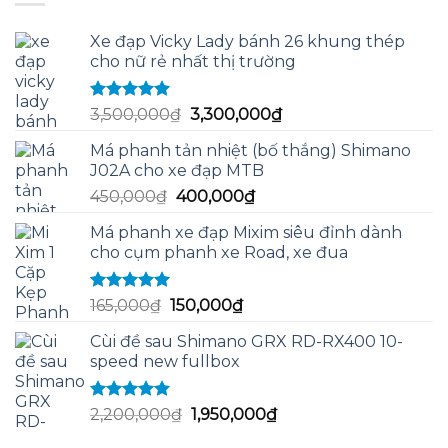
2,500,000₫.
Xe đạp Vicky Lady bánh 26 khung thép
cho nữ rẻ nhất thị trường
Được xếp
Giá
Giá
3,500,000
₫
3,300,000
₫
hạng
5.00
5
gốc
hiện
sao
Má phanh tản nhiệt (bố thắng) Shimano
là:
tại
J02A cho xe đạp MTB
3,500,000₫.
là:
Giá
Giá
450,000
₫
400,000
₫
3,300,000₫.
gốc
hiện
Má phanh xe đạp Mixim siêu đỉnh dành
là:
tại
cho cụm phanh xe Road, xe đua
450,000₫.
là:
400,000₫.
Được xếp
Giá
Giá
165,000
₫
150,000
₫
hạng
5.00
5
gốc
hiện
sao
Cùi đề sau Shimano GRX RD-RX400 10-
là:
tại
speed new fullbox
165,000₫.
là:
150,000₫.
Được xếp
Giá
Giá
2,200,000
₫
1,950,000
₫
hạng
5.00
5
gốc
hiện
sao