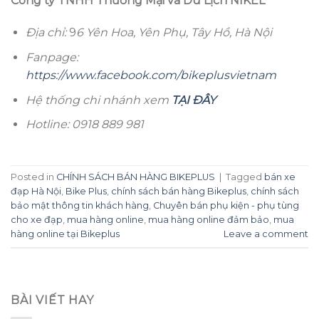
Công ty TNHH Thương Mại và Du Lịch NIKEL
Địa chỉ:
9
6 Yên Hoa, Yên Phụ, Tây Hồ, Hà Nội
Fanpage:
https://www.facebook.com/bikeplusvietnam
Hệ thống chi nhánh xem
TẠI ĐÂY
Hotline: 0918 889 981
Posted in
CHÍNH SÁCH BÁN HÀNG BIKEPLUS
|
Tagged
bán xe
đạp Hà Nội
,
Bike Plus
,
chính sách bán hàng Bikeplus
,
chính sách
bảo mật thông tin khách hàng
,
Chuyên bán phụ kiện - phụ tùng
cho xe đạp
,
mua hàng online
,
mua hàng online đảm bảo
,
mua
hàng online tại Bikeplus
Leave a comment
BÀI VIẾT HAY