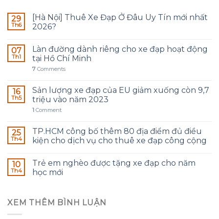
[Hà Nội] Thuê Xe Đạp Ở Đâu Uy Tín mới nhất
29
Th6
2026?
Làn đường dành riêng cho xe đạp hoạt động
07
Th1
tại Hồ Chí Minh
7
Comments
Sản lượng xe đạp của EU giảm xuống còn 9,7
16
Th5
triệu vào năm 2023
1
Comment
TP.HCM công bố thêm 80 địa điểm đủ điều
25
Th4
kiện cho dịch vụ cho thuê xe đạp công cộng
Trẻ em nghèo được tặng xe đạp cho năm
10
Th4
học mới
XEM THÊM BÌNH LUẬN