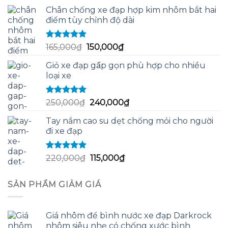
gốc
hiện
sao
Chân chống xe đạp hợp kim nhôm bắt hai
là:
tại
điểm tùy chỉnh độ dài
60,000₫.
là:
58,000₫.
Được xếp
Giá
Giá
165,000
₫
150,000
₫
hạng
5.00
5
gốc
hiện
sao
Giỏ xe đạp gấp gọn phù hợp cho nhiều
là:
tại
loại xe
165,000₫.
là:
150,000₫.
Được xếp
Giá
Giá
250,000
₫
240,000
₫
hạng
5.00
5
gốc
hiện
sao
Tay nắm cao su dẹt chống mỏi cho người
là:
tại
đi xe đạp
250,000₫.
là:
240,000₫.
Được xếp
Giá
Giá
220,000
₫
115,000
₫
hạng
5.00
5
gốc
hiện
sao
là:
tại
SẢN PHẨM GIẢM GIÁ
220,000₫.
là:
115,000₫.
Giá nhôm để bình nước xe đạp Darkrock
nhôm siêu nhẹ có chống xước bình