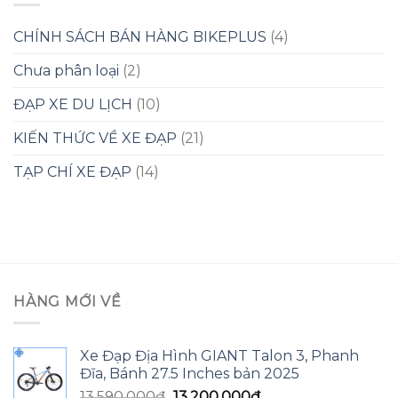
CHÍNH SÁCH BÁN HÀNG BIKEPLUS
(4)
Chưa phân loại
(2)
ĐẠP XE DU LỊCH
(10)
KIẾN THỨC VỀ XE ĐẠP
(21)
TẠP CHÍ XE ĐẠP
(14)
HÀNG MỚI VỀ
Xe Đạp Địa Hình GIANT Talon 3, Phanh
Đĩa, Bánh 27.5 Inches bản 2025
Giá
Giá
13,590,000
₫
13,200,000
₫