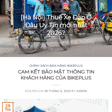
CHÍNH SÁCH BÁN HÀNG BIKEPLUS
[Hà Nội] Thuê Xe Đạp Ở
Đâu Uy Tín mới nhất
2026?
Nếu bạn đang tìm kiếm một dịch vụ cho thuê
xe đạp uy tín tại
CHÍNH SÁCH BÁN HÀNG BIKEPLUS
CAM KẾT BẢO MẬT THÔNG TIN
KHÁCH HÀNG CỦA BIKEPLUS
POSTED ON
29 THÁNG 6, 2023
BY
ADMIN
29
Th6