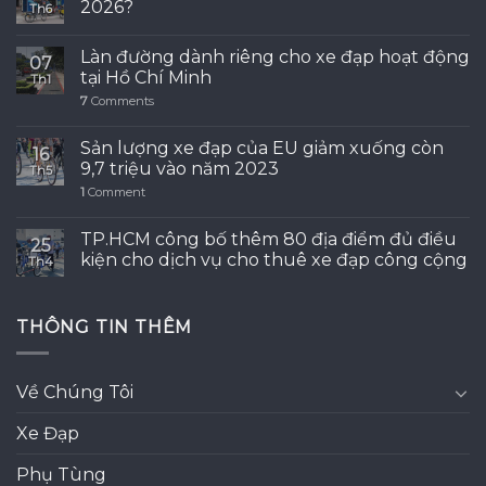
2026?
Th6
Làn đường dành riêng cho xe đạp hoạt động
07
tại Hồ Chí Minh
Th1
7
Comments
Sản lượng xe đạp của EU giảm xuống còn
16
9,7 triệu vào năm 2023
Th5
1
Comment
TP.HCM công bố thêm 80 địa điểm đủ điều
25
kiện cho dịch vụ cho thuê xe đạp công cộng
Th4
THÔNG TIN THÊM
Về Chúng Tôi
Xe Đạp
Phụ Tùng