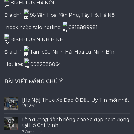
BIKEPLUS HÀ NỘI
Địa chỉ :
96 Yên Hoa, Yên Phụ, Tây Hồ, Hà Nội
Inbox hoặc zalo hotline:
0918889981
BIKEPLUS NINH BÌNH
Địa chỉ :
Tam cốc, Ninh Hải, Hoa Lư, Ninh Bình
Hotline:
0982588864
BÀI VIẾT ĐÁNG CHÚ Ý
[Hà Nội] Thuê Xe Đạp Ở Đâu Uy Tín mới nhất
29
2026?
Th6
Làn đường dành riêng cho xe đạp hoạt động
07
tại Hồ Chí Minh
Th1
7
Comments