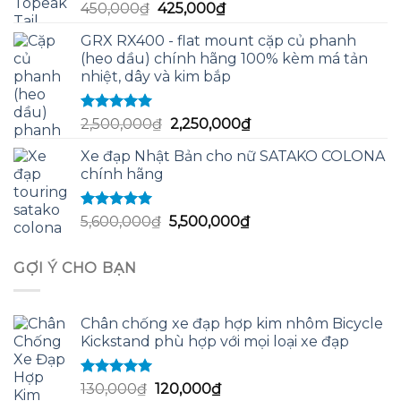
Giá
Giá
450,000
₫
425,000
₫
55,000,000₫.
gốc
hiện
GRX RX400 - flat mount cặp củ phanh
là:
tại
(heo dầu) chính hãng 100% kèm má tản
450,000₫.
là:
nhiệt, dây và kim bắp
425,000₫.
Được xếp
Giá
Giá
2,500,000
₫
2,250,000
₫
hạng
5.00
5
gốc
hiện
sao
Xe đạp Nhật Bản cho nữ SATAKO COLONA
là:
tại
chính hãng
2,500,000₫.
là:
2,250,000₫.
Được xếp
Giá
Giá
5,600,000
₫
5,500,000
₫
hạng
5.00
5
gốc
hiện
sao
là:
tại
GỢI Ý CHO BẠN
5,600,000₫.
là:
5,500,000₫.
Chân chống xe đạp hợp kim nhôm Bicycle
Kickstand phù hợp với mọi loại xe đạp
Được xếp
Giá
Giá
130,000
₫
120,000
₫
hạng
5.00
5