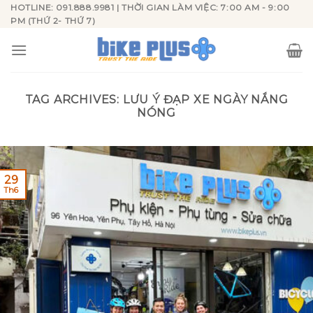
Skip
HOTLINE: 091.888.9981 | THỜI GIAN LÀM VIỆC: 7:00 AM - 9:00
PM (THỨ 2- THỨ 7)
to
content
TAG ARCHIVES:
LƯU Ý ĐẠP XE NGÀY NẮNG
NÓNG
29
Th6