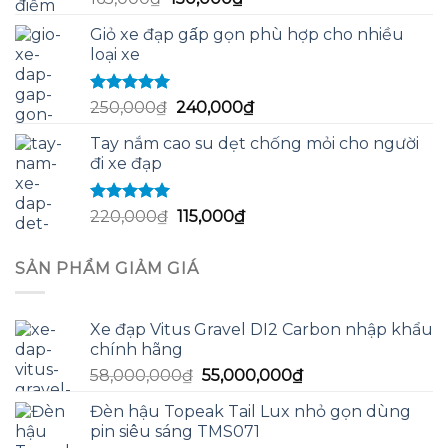
hạng
5.00
5
gốc
hiện
sao
Giỏ xe đạp gấp gọn phù hợp cho nhiều
là:
tại
loại xe
165,000₫.
là:
150,000₫.
Được xếp
Giá
Giá
250,000
₫
240,000
₫
hạng
5.00
5
gốc
hiện
sao
Tay nắm cao su dẹt chống mỏi cho người
là:
tại
đi xe đạp
250,000₫.
là:
240,000₫.
Được xếp
Giá
Giá
220,000
₫
115,000
₫
hạng
5.00
5
gốc
hiện
sao
là:
tại
SẢN PHẨM GIẢM GIÁ
220,000₫.
là:
115,000₫.
Xe đạp Vitus Gravel DI2 Carbon nhập khẩu
chính hãng
Giá
Giá
58,000,000
₫
55,000,000
₫
gốc
hiện
Đèn hậu Topeak Tail Lux nhỏ gọn dùng
là:
tại
pin siêu sáng TMS071
58,000,000₫.
là: