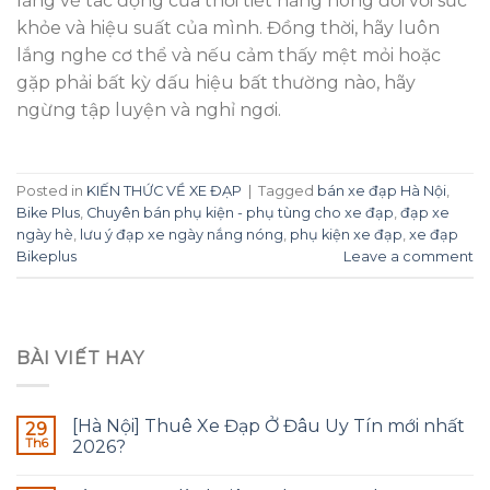
lắng về tác động của thời tiết nắng nóng đối với sức
khỏe và hiệu suất của mình. Đồng thời, hãy luôn
lắng nghe cơ thể và nếu cảm thấy mệt mỏi hoặc
gặp phải bất kỳ dấu hiệu bất thường nào, hãy
ngừng tập luyện và nghỉ ngơi.
Posted in
KIẾN THỨC VỀ XE ĐẠP
|
Tagged
bán xe đạp Hà Nội
,
Bike Plus
,
Chuyên bán phụ kiện - phụ tùng cho xe đạp
,
đạp xe
ngày hè
,
lưu ý đạp xe ngày nắng nóng
,
phụ kiện xe đạp
,
xe đạp
Bikeplus
Leave a comment
BÀI VIẾT HAY
[Hà Nội] Thuê Xe Đạp Ở Đâu Uy Tín mới nhất
29
Th6
2026?