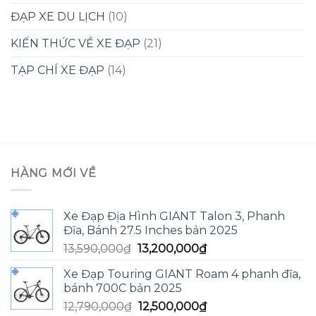
ĐẠP XE DU LỊCH
(10)
KIẾN THỨC VỀ XE ĐẠP
(21)
TẠP CHÍ XE ĐẠP
(14)
HÀNG MỚI VỀ
Xe Đạp Địa Hình GIANT Talon 3, Phanh
Đĩa, Bánh 27.5 Inches bản 2025
Giá
Giá
13,590,000
₫
13,200,000
₫
gốc
hiện
Xe Đạp Touring GIANT Roam 4 phanh đĩa,
là:
tại
bánh 700C bản 2025
13,590,000₫.
là:
Giá
Giá
12,790,000
₫
12,500,000
₫
13,200,000₫.