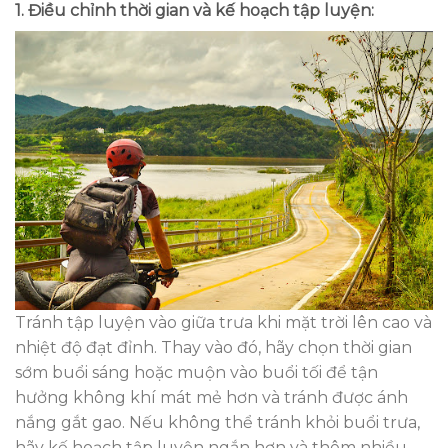
1. Điều chỉnh thời gian và kế hoạch tập luyện:
Tránh tập luyện vào giữa trưa khi mặt trời lên cao và
nhiệt độ đạt đỉnh. Thay vào đó, hãy chọn thời gian
sớm buổi sáng hoặc muộn vào buổi tối để tận
hưởng không khí mát mẻ hơn và tránh được ánh
nắng gắt gao. Nếu không thể tránh khỏi buổi trưa,
hãy kế hoạch tập luyện ngắn hơn và thêm nhiều