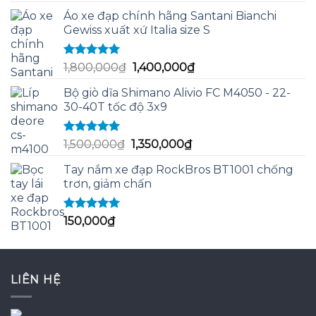
gốc
hiện
sao
Áo xe đạp chính hãng Santani Bianchi
là:
tại
Gewiss xuất xứ Italia size S
130,000₫.
là:
120,000₫.
Được xếp
Giá
Giá
1,800,000
₫
1,400,000
₫
hạng
5.00
5
gốc
hiện
sao
Bộ giò dĩa Shimano Alivio FC M4050 - 22-
là:
tại
30-40T tốc độ 3x9
1,800,000₫.
là:
1,400,000₫.
Được xếp
Giá
Giá
1,500,000
₫
1,350,000
₫
hạng
5.00
5
gốc
hiện
sao
Tay nắm xe đạp RockBros BT1001 chống
là:
tại
trơn, giảm chấn
1,500,000₫.
là:
1,350,000₫.
Được xếp
150,000
₫
hạng
5.00
5
sao
LIÊN HỆ