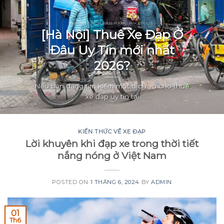
CHÍNH SÁCH BÁN HÀNG BIKEPLUS
[Hà Nội] Thuê Xe Đạp Ở
Đâu Uy Tín mới nhất
2026?
Nếu bạn đang tìm kiếm một dịch vụ cho thuê
xe đạp uy tín tại
KIẾN THỨC VỀ XE ĐẠP
Lời khuyên khi đạp xe trong thời tiết
nắng nóng ở Việt Nam
POSTED ON
1 THÁNG 6, 2024
BY
ADMIN
01
Th6