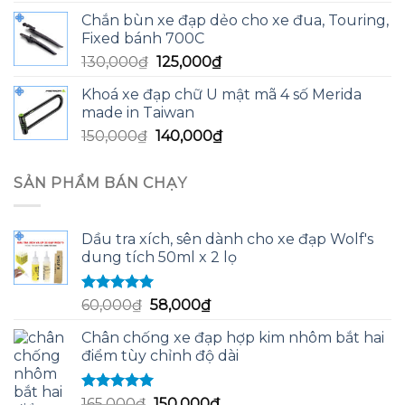
gốc
hiện
Chắn bùn xe đạp dẻo cho xe đua, Touring,
là:
tại
Fixed bánh 700C
12,790,000₫.
là:
Giá
Giá
130,000
₫
125,000
₫
12,500,000₫.
gốc
hiện
Khoá xe đạp chữ U mật mã 4 số Merida
là:
tại
made in Taiwan
130,000₫.
là:
Giá
Giá
150,000
₫
140,000
₫
125,000₫.
gốc
hiện
là:
tại
SẢN PHẨM BÁN CHẠY
150,000₫.
là:
140,000₫.
Dầu tra xích, sên dành cho xe đạp Wolf's
dung tích 50ml x 2 lọ
Được xếp
Giá
Giá
60,000
₫
58,000
₫
hạng
5.00
5
gốc
hiện
sao
Chân chống xe đạp hợp kim nhôm bắt hai
là:
tại
điểm tùy chỉnh độ dài
60,000₫.
là:
58,000₫.
Được xếp
Giá
Giá
165,000
₫
150,000
₫