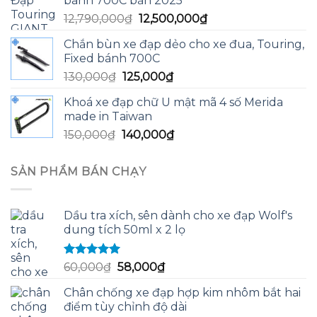
bánh 700C bản 2025
13,590,000₫.
là:
Giá
Giá
12,790,000
₫
12,500,000
₫
13,200,000₫.
gốc
hiện
Chắn bùn xe đạp dẻo cho xe đua, Touring,
là:
tại
Fixed bánh 700C
12,790,000₫.
là:
Giá
Giá
130,000
₫
125,000
₫
12,500,000₫.
gốc
hiện
Khoá xe đạp chữ U mật mã 4 số Merida
là:
tại
made in Taiwan
130,000₫.
là:
Giá
Giá
150,000
₫
140,000
₫
125,000₫.
gốc
hiện
là:
tại
SẢN PHẨM BÁN CHẠY
150,000₫.
là:
140,000₫.
Dầu tra xích, sên dành cho xe đạp Wolf's
dung tích 50ml x 2 lọ
Được xếp
Giá
Giá
60,000
₫
58,000
₫
hạng
5.00
5
gốc
hiện
sao
Chân chống xe đạp hợp kim nhôm bắt hai
là:
tại
điểm tùy chỉnh độ dài
60,000₫.
là: