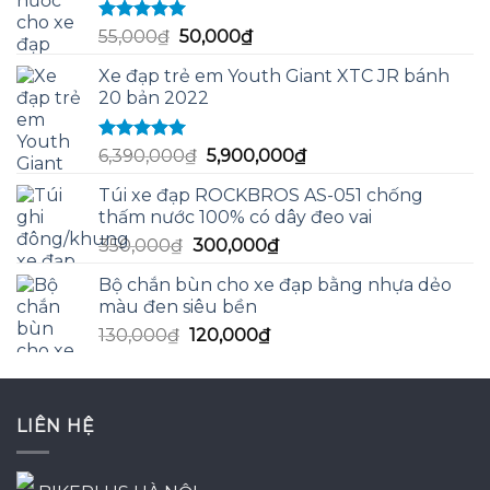
Được xếp
Giá
Giá
55,000
₫
50,000
₫
hạng
5.00
5
gốc
hiện
sao
Xe đạp trẻ em Youth Giant XTC JR bánh
là:
tại
20 bản 2022
55,000₫.
là:
50,000₫.
Được xếp
Giá
Giá
6,390,000
₫
5,900,000
₫
hạng
5.00
5
gốc
hiện
sao
Túi xe đạp ROCKBROS AS-051 chống
là:
tại
thấm nước 100% có dây đeo vai
6,390,000₫.
là:
Giá
Giá
350,000
₫
300,000
₫
5,900,000₫.
gốc
hiện
Bộ chắn bùn cho xe đạp bằng nhựa dẻo
là:
tại
màu đen siêu bền
350,000₫.
là:
Giá
Giá
130,000
₫
120,000
₫
300,000₫.
gốc
hiện
là:
tại
130,000₫.
là:
LIÊN HỆ
120,000₫.