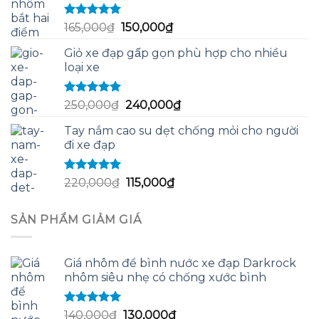
58,000₫.
Được xếp
Giá
Giá
165,000
₫
150,000
₫
hạng
5.00
5
gốc
hiện
sao
Giỏ xe đạp gấp gọn phù hợp cho nhiều
là:
tại
loại xe
165,000₫.
là:
150,000₫.
Được xếp
Giá
Giá
250,000
₫
240,000
₫
hạng
5.00
5
gốc
hiện
sao
Tay nắm cao su dẹt chống mỏi cho người
là:
tại
đi xe đạp
250,000₫.
là:
240,000₫.
Được xếp
Giá
Giá
220,000
₫
115,000
₫
hạng
5.00
5
gốc
hiện
sao
là:
tại
SẢN PHẨM GIẢM GIÁ
220,000₫.
là:
115,000₫.
Giá nhôm để bình nước xe đạp Darkrock
nhôm siêu nhẹ có chống xước bình
Được xếp
Giá
Giá
140,000
₫
130,000
₫