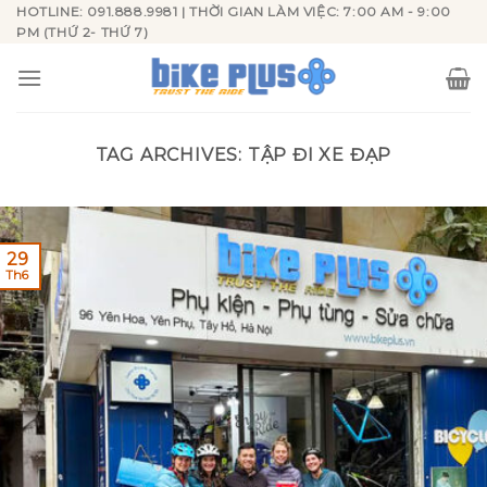
Skip
HOTLINE: 091.888.9981 | THỜI GIAN LÀM VIỆC: 7:00 AM - 9:00
PM (THỨ 2- THỨ 7)
to
content
TAG ARCHIVES:
TẬP ĐI XE ĐẠP
29
Th6