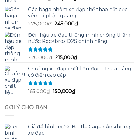
hạng
5.00
5
gốc
hiện
sao
Gác baga nhôm xe đạp thể thao bắt cọc
là:
tại
yên có phản quang
140,000₫.
là:
Giá
Giá
275,000
₫
245,000
₫
130,000₫.
gốc
hiện
Đèn hậu xe đạp thông minh chống thấm
là:
tại
nước Rockbros Q2S chính hãng
275,000₫.
là:
245,000₫.
Được xếp
Giá
Giá
220,000
₫
215,000
₫
hạng
5.00
5
gốc
hiện
sao
Chuông xe đạp chất liệu đồng thau dáng
là:
tại
cổ điển cao cấp
220,000₫.
là:
215,000₫.
Được xếp
Giá
Giá
165,000
₫
150,000
₫
hạng
5.00
5
gốc
hiện
sao
là:
tại
GỢI Ý CHO BẠN
165,000₫.
là:
150,000₫.
Giá để bình nước Bottle Cage gắn khung
xe đạp