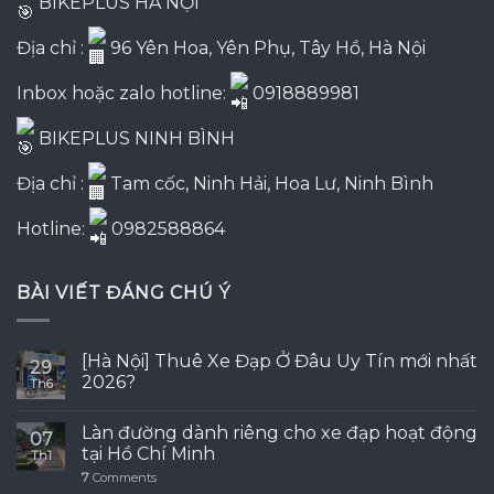
BIKEPLUS HÀ NỘI
Địa chỉ :
96 Yên Hoa, Yên Phụ, Tây Hồ, Hà Nội
Inbox hoặc zalo hotline:
0918889981
BIKEPLUS NINH BÌNH
Địa chỉ :
Tam cốc, Ninh Hải, Hoa Lư, Ninh Bình
Hotline:
0982588864
BÀI VIẾT ĐÁNG CHÚ Ý
[Hà Nội] Thuê Xe Đạp Ở Đâu Uy Tín mới nhất
29
2026?
Th6
Làn đường dành riêng cho xe đạp hoạt động
07
tại Hồ Chí Minh
Th1
7
Comments