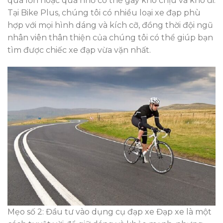
quá lớn hoặc quá nhỏ có thể gây khó chịu và khó đi.
Tại Bike Plus, chúng tôi có nhiều loại xe đạp phù
hợp với mọi hình dáng và kích cỡ, đồng thời đội ngũ
nhân viên thân thiện của chúng tôi có thể giúp bạn
tìm được chiếc xe đạp vừa vặn nhất.
Mẹo số 2: Đầu tư vào dụng cụ đạp xe Đạp xe là một