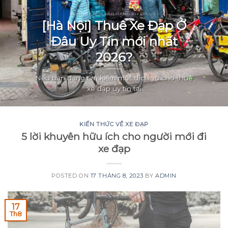
CHÍNH SÁCH BÁN HÀNG BIKEPLUS
[Hà Nội] Thuê Xe Đạp Ở
Đâu Uy Tín mới nhất
2026?
Nếu bạn đang tìm kiếm một dịch vụ cho thuê
xe đạp uy tín tại
KIẾN THỨC VỀ XE ĐẠP
5 lời khuyên hữu ích cho người mới đi
xe đạp
POSTED ON
17 THÁNG 8, 2023
BY
ADMIN
17
Th8