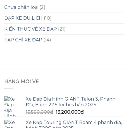
Chưa phân loại
(2)
ĐẠP XE DU LỊCH
(10)
KIẾN THỨC VỀ XE ĐẠP
(21)
TẠP CHÍ XE ĐẠP
(14)
HÀNG MỚI VỀ
Xe Đạp Địa Hình GIANT Talon 3, Phanh
Đĩa, Bánh 27.5 Inches bản 2025
Giá
Giá
13,590,000
₫
13,200,000
₫
gốc
hiện
Xe Đạp Touring GIANT Roam 4 phanh đĩa,
là:
tại